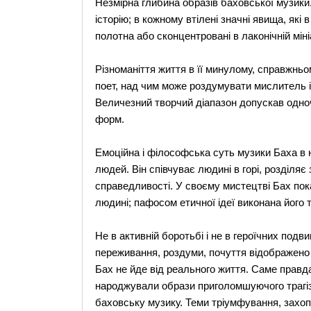
Незмірна глибина образів баховської музики.
історію; в кожному втілені значні явища, які в
полотна або сконцентровані в лаконічній міні
Різноманіття життя в її минулому, справжньо
поет, над чим може роздумувати мислитель і
Величезний творчий діапазон допускав одноч
форм.
Емоційна і філософська суть музики Баха в 
людей. Він співчуває людині в горі, розділяє
справедливості. У своєму мистецтві Бах пока
людині; пафосом етичної ідеї виконана його т
Не в активній боротьбі і не в героїчних подв
переживання, роздуми, почуття відображено й
Бах не йде від реального життя. Саме правда
народжували образи приголомшуючого трагі
баховську музику. Теми тріумфування, захо