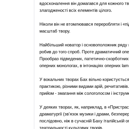
вдосконалення він домагався для кожного тв
злагодженості всіх елементів цілого.
Ніколи він не втомлювався переробляти і «під
масштаб твору.
Найбільший новатор і основоположник ряду но
робив до того спроб. Проте драматичний опе
Прообраз підведених, патетично-скорботних
оперних монологах, в інтонаціях оперних lame
У вокальних творах Бах вільно користуєтьс
практикою, різними видами арій, речитативів
прийом - змагання між сологолосом і інструм
У деяких творах, як, наприклад, в «Пристра
драматургії (зв'язок музики і драми, безпер
послідовно, ніж в сучасній Баху італійській
театральності культових творів.