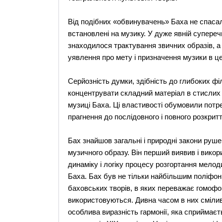
Від подібних «обвинувачень» Баха не спасали
встановлені на музику. У дуже явній супере
знаходилося трактування звичних образів, а 
уявлення про мету і призначення музики в це
Серйозність думки, здібність до глибоких ф
концентрувати складний матеріал в стислих
музиці Баха. Ці властивості обумовили потр
прагнення до послідовного і повного розкрит
Бах знайшов загальні і природні закони руше
музичного образу. Він перший виявив і вико
динаміку і логіку процесу розгортання мело
Баха. Бах був не тільки найбільшим поліфоні
баховських творів, в яких переважає гомофо
використовуються. Дивна часом в них смілив
особлива виразність гармонії, яка сприймає