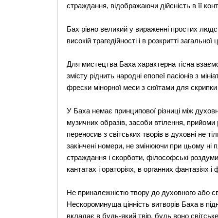
страждання, відображаючи дійсність в її конт
Бах рівно великий у вираженні простих людсь
високій трагедійності і в розкритті загальної 
Для мистецтва Баха характерна тісна взаємод
змісту ріднить народні епопеї пасіонів з мін
фрески мінорної меси з сюїтами для скрипки
У Баха немає принципової різниці між духов
музичних образів, засоби втілення, прийоми 
переносив з світських творів в духовні не тіл
закінчені номери, не змінюючи при цьому ні п
страждання і скорботи, філософські роздуми,
кантатах і ораторіях, в органних фантазіях і
Не приналежністю твору до духовного або св
Нескороминуща цінність витворів Баха в підн
вкладає в будь-який твір, будь воно світське