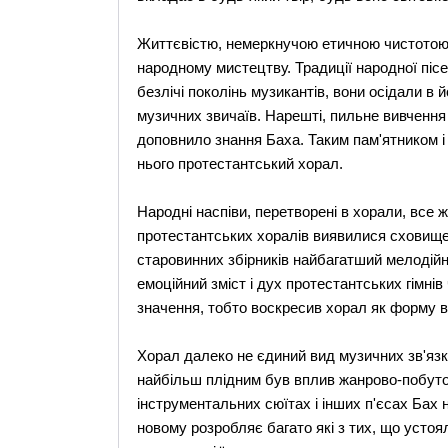
Життєвістю, немеркнучою етичною чистотою 
народному мистецтву. Традиції народної пісе
безлічі поколінь музикантів, вони осідали в 
музичних звичаїв. Нарешті, пильне вивчення
доповнило знання Баха. Таким пам'ятником 
нього протестантський хорал.
Народні наспіви, перетворені в хорали, все 
протестантських хоралів виявилися сховищем
старовинних збірників найбагатший мелодійн
емоційний зміст і дух протестантських гімнів
значення, тобто воскресив хорал як форму в
Хорал далеко не єдиний вид музичних зв'язк
найбільш плідним був вплив жанрово-побутов
інструментальних сюїтах і інших п'єсах Бах н
новому розробляє багато які з тих, що устоя