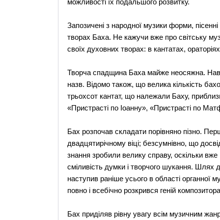
можливості їх подальшого розвитку.
Запозичені з народної музики форми, пісенні
творах Баха. Не кажучи вже про світську муз
своїх духовних творах: в кантатах, ораторіях,
Творча спадщина Баха майже неосяжна. Наві
назв. Відомо також, що велика кількість ба
трьохсот кантат, що належали Баху, приблизн
«Пристрасті по Іоанну», «Пристрасті по Мат
Бах розпочав складати порівняно пізно. Перш
двадцятирічному віці; безсумнівно, що досві
знання зробили велику справу, оскільки вже 
сміливість думки і творчого шукання. Шлях д
наступив раніше усього в області органної м
повно і всебічно розкрився геній композитора
Бах приділяв рівну увагу всім музичним жан