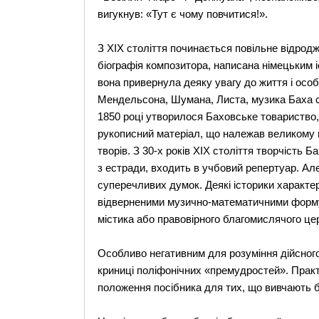
вигукнув: «Тут є чому повчитися!».
З XIX століття починається повільне відродж
біографія композитора, написана німецьким 
вона привернула деяку увагу до життя і особ
Мендельсона, Шумана, Листа, музика Баха с
1850 році утворилося Баховське товариство,
рукописний матеріал, що належав великому му
творів. З 30-х років XIX століття творчість
з естради, входить в учбовий репертуар. Але
суперечливих думок. Деякі історики характе
відверненими музично-математичними формул
містика або правовірного благомислячого це
Особливо негативним для розуміння дійсного
криниці поліфонічних «премудростей». Практ
положення посібника для тих, що вивчають б