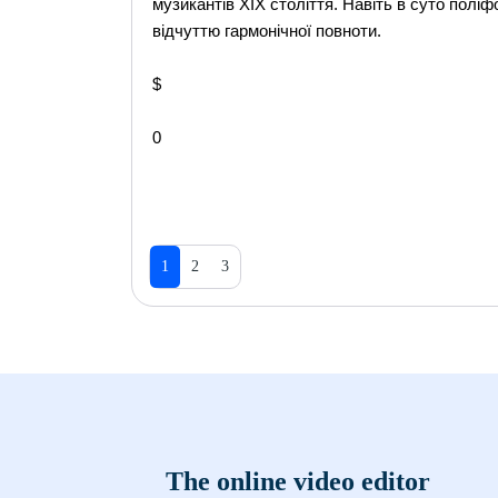
музикантів XIX століття. Навіть в суто полі
відчуттю гармонічної повноти.
$
0
1
2
3
The online video editor