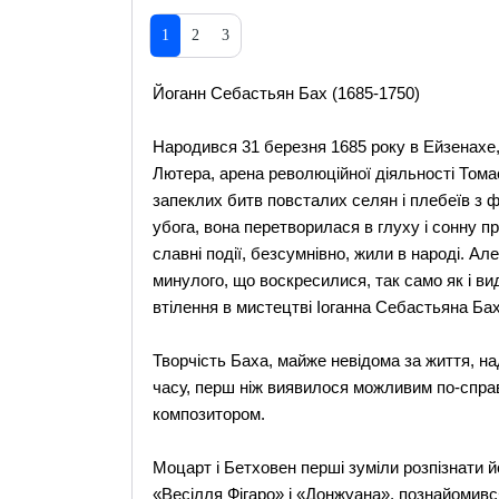
1
2
3
Йоганн Себастьян Бах (1685-1750)
Народився 31 березня 1685 року в Ейзенахе,
Лютера, арена революційної діяльності Том
запеклих битв повсталих селян і плебеїв з ф
убога, вона перетворилася в глуху і сонну пр
славні події, безсумнівно, жили в народі. Ал
минулого, що воскресилися, так само як і в
втілення в мистецтві Іоганна Себастьяна Бах
Творчість Баха, майже невідома за життя, на
часу, перш ніж виявилося можливим по-спр
композитором.
Моцарт і Бетховен перші зуміли розпізнати й
«Весілля Фігаро» і «Донжуана», познайомивс