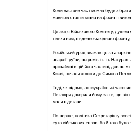
Коли настане час і можна буде зібрати
жовнірів стояти міцно на фронті і викон
Ця акція Військового Комітету, душею 
тільки ним, південно-західного фронту,
Російський уряд вважав це за анархічн
анархії, руїни, погромів і т. ін. Нату
принаймні в цій його частині, довше міг
Києві, почали ходити до Симона Петлю
Тоді, як відомо, антиукраїнські часоп
Петлюри докоряли йому за те, що він н
мали підстави.
По-перше, політика Секретаріяту зовс
суто військових справ, бо й того було 