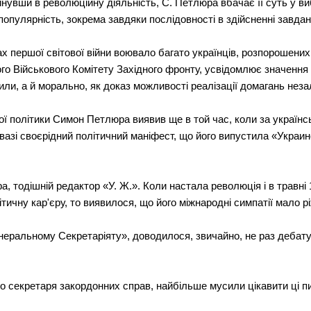
ринувши в революційну діяльність, С. Петлюра вбачає її суть у в
пулярність, зокрема завдяки послідовності в здійсненні завдань
тах першої світової війни воювало багато українців, розпорошених
го Військового Комітету Західного фронту, усвідомлює значення
сили, а й морально, як доказ можливості реалізації домагань неза
ї політики Симон Петлюра виявив ще в той час, коли за україн
вазі своєрідний політичний маніфест, що його випустила «Украин
.
 тодішній редактор «У. Ж.». Коли настала революція і в травні
ичну кар'єру, то виявилося, що його міжнародні симпатії мало рі
неральному Секретаріяту», доводилося, звичайно, не раз дебату
о секретаря закордонних справ, найбільше мусили цікавити ці пит