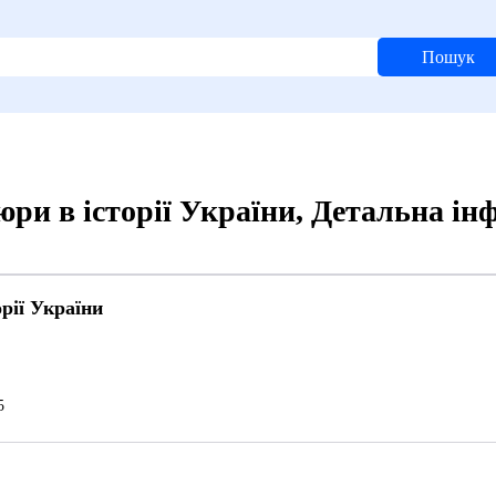
Пошук
ри в історії України, Детальна ін
рії України
5