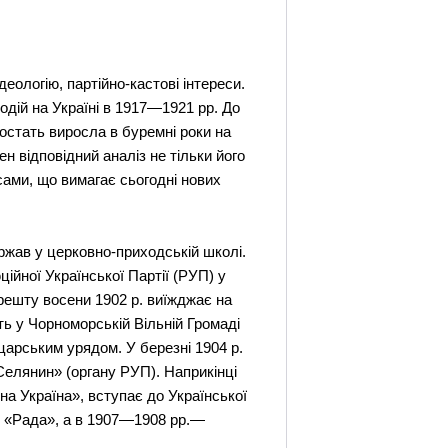
еологію, партійно-кастові інтереси.
подій на Україні в 1917—1921 рр. До
остать виросла в буремні роки на
н відповідний аналіз не тільки його
есами, що вимагає сьогодні нових
ржав у церковно-приходській школі.
ійної Української Партії (РУП) у
 арешту восени 1902 р. виїжджає на
ть у Чорноморській Вільній Громаді
царським урядом. У березні 1904 р.
«Селянин» (органу РУП). Наприкінці
на Україна», вступає до Української
ти «Рада», а в 1907—1908 рр.—