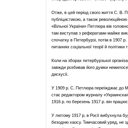
Отже, в цей період свого життя С. В. 
публіцистикою, а також революційною д
«Вільної України» Петлюра вів головно
там виступав з рефератами майже виклю
спочатку в Петербурзі, потім в 1907 р.
питаннях соціальної теорії й політики 
Коли на зборах петербурзької організа
завжди розбивав його думки немилосер
дискусії.
У 1909 р. С. Петлюра переїжджає до М
стає редактором журналу «Украинская ж
1916 р. по березень 1917 р. він прац
У лютому 1917 р. в Росії вибухнула б
безодню хаосу. Тимчасовий уряд, не з