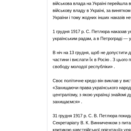
військова влада на Україні перейшла в
військову владу в Україні, за винятко
України і тому жодних інших наказів н
1 грудня 1917 р. С. Петлюра наказав 
українським радам, а в Петрограді — 
В ніч на 13 грудня, щоб не допустити 
частини і вислати Їх в Росію . З цього
свободу молодої республіки» .
Своє політичне кредо він виклав у вист
«Захищаючи права українського народу
централізму, з якою українці знайомі д
захищаємся» .
31 грудня 1917 р. С. В. Петлюра покида
Секретаріату В. К. Винниченком з пит
критикою «австрійської орієнтації» ур