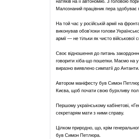
натяків на її автономію. З головою по
Малознаний працівник пера здобуває по
На той час у російській армії на фрон
виконував обов'язки голови Українсько
армії — не тільки як чисто військової 
Своє відношення до питань закордонно
говорити хіба-що пошепки. Маємо на у
виразно виявлено симпатії до Антанти
Автором маніфесту був Симон Петлюра,
Києва, щоб почати свою бурхливу політ
Першому українському кабінетові, «Ге
секретарям мати з ними справу.
Цілком природно, що, крім генеральног
був Симон Петлюра.