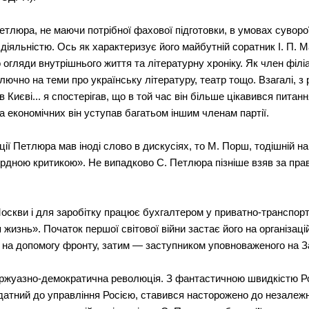
Петлюра, не маючи потрібної фахової підготовки, в умовах сувор
іяльністю. Ось як характеризує його майбутній соратник І. П. Ма
 огляди внутрішнього життя та літературну хроніку. Як член філ
чно на теми про українську літературу, театр тощо. Взагалі, з 
 в Києві... я спостерігав, що в той час він більше цікавився пита
та економічних він уступав багатьом іншим членам партії.
ції Петлюра мав іноді слово в дискусіях, то М. Порш, тодішній на
дною критикою». Не випадково С. Петлюра пізніше взяв за прав
оскви і для заробітку працює бухгалтером у приватно-транспортн
изнь». Початок першої світової війни застає його на організацій
ює на допомогу фронту, затим — заступником уповноваженого на З
уржуазно-демократична революція. З фантастичною швидкістю Ро
датний до управління Росією, ставився насторожено до незалежн