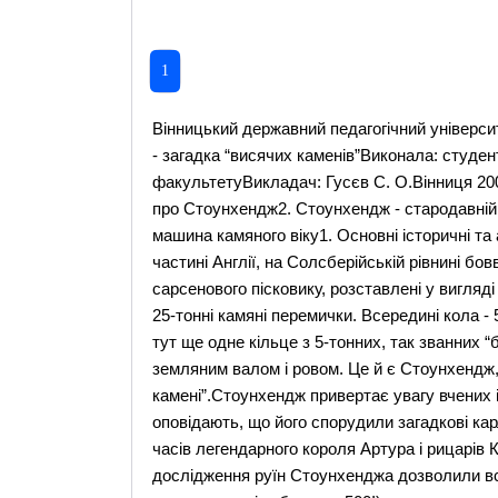
1
Вінницький державний педагогічний університет ім. М. КоцюбинськогоРефератна тему:Стоунхендж - загадка “висячих каменів”Виконала: студентка ІІ курсу фізико-математичного факультетуВикладач: Гусєв С. О.Вінниця 2002 р.План1. Основні історичні та архітектурні відомості про Стоунхендж2. Стоунхендж - стародавній доісторичний храм3. Стоунхендж - обчислювальна машина камяного віку1. Основні історичні та архітектурні відомості про СтоунхенджУ південній частині Англії, на Солсберійській рівнині бовваніють велетенські камяні грубо обтесані бруси з сарсенового пісковику, розставлені у вигляді великого кола. Звнрху на них покладено трохи “менші” 25-тонні камяні перемички. Всередині кола - 50-тонні камені з перекладинами, так званні триліти. Є тут ще одне кільце з 5-тонних, так званних “блакитних” каменів. Уся споруда оточена великим земляним валом і ровом. Це й є Стоунхендж, що в перекладі з кельтської означає “висячі камені”.Стоунхендж привертає увагу вчених і допитливих туристів вже багато років. Легенди оповідають, що його спорудили загадкові карлики . За іншими переказами, Стоунхендж - памятник часів легендарного короля Артура і рицарів Круглого стола або храм друїдів.Археологічні дослідження руїн Стоунхенджа дозволили встановити, що він будувався майже 300 років (Хокінс пише, що навіть близько 500!), а завершилося будівництво близько 1450 року до нашої ери, тобто за кілька століть до Троянської війни, оспіваної Гомером в “Іліаді”. А зовсім недавно археологи подовжили його вік ще на тисячу років. Майже три з половиною тисячі років Стоунхендж руйнують час, дощі, вітер, сонце, а до недавнього часу - й туристи (ще років із сімдесят тому було “модно” відбивати й брати “на згадку” шматки каменів Стоунхенджа). Зникла частина камяних стовпів, інші впали на землю, заросли мохом і травою. І все ж, навіть те, що лишилося, вражає своєю грандіозністю, чітким планом і … загадковістю!2. Стоунхендж - стародавній доісторичний храмЯкщо Стоунхендж - це стародавній доісторичний храм, як вважають деякі археологи, то чому його спорудили з таких величезних і важких блоків? Адже навіть в наш час, коли є могутні підйомні крани, трейлери та інша техніка, зведення подібної споруди досить складне завдання. Ось як, наприклад, описує відомий археолог О.Формозов процес перевезення в наш час одного з абхазьких дольменів: “У 1960 році було вирішено перевезти один із дольменів з Ешері в Сухумі, у двір абхазького краєзнавчого музею. Вибрали найменший і підвели до нього підйомний кран. Як лише закріпляли петлі сталевого тросу до покривної плити - вона не рухалася з місця! Викликали другий кран. Два крани зняли багатотонного моноліта, проте підняти його на вантажівку так і не змогли. Цілий рік пролежала покрівля в Ершері, чекаючи, коли в Сухумі прибуде потужніший механізм. У 1961 році цей механізм прибув, і всі камені навантажили на автомашини. Проте найважче було попереду: зібрати будиночок заново. Реконструкцію вдалося здійснити лише частково. Покрівлю опустили на чотири стіни, але розвернути її так, щоб краї стін увійшли в пази на внутрішній частині поверхні покрівлі, не змогли. В давнину плити було підігнано одна до одної так ретельно, що між ними не проходило лезо ножа. Тепер тут лишився великий проміжок”.Як же спавлялися з подібними завданнями зодчі камяного віку, в розпорядженні котрих були лише примітивні важелі, котки і власна мускульна сила? А вони, як на те, ще й навмисне ускладнювали собі роботу. Наприклад, 5-тонні блоки “блакитних каменів” для спорудження одного з кілець Стоунхенджа було доставлено на Солсберійську рівнину за 380 кілометрів, з гір Корнуоллу, хоча поряд із Стоунхеджем можна було видобути блоки такого ж розміру з іншого каменю - сарсенового пісковику. І все ж, важкі блоки тягли саме здаля, долаючи сотні кілометрів, десятки річок, пагорби і багна!Розшифрувавши етапи будівництва Стоунхенджа і основні параметри його будови, вчені були вражені. Виходило, що будівничі були добре обізнані з математикою і астрономією. Споруду явно зводили за заздалегідь розробленим планом, точно розташовуючи її елементи і орієнтуючи їх відносно сторін світу. Підрахунки показали, що для будівництва такої споруди потрібні були багаторічні зусилля багатьох тисяч людей. Звідки ж вони взялися в ті часи? В розпорядженні владик таких могутніх стародавніх держав, як Стародавній Єгипет або імперія інків, були мільйони підданих, десятки тисяч рабів, котрих фараон або Верховний Інка могли примусити працювати на зведенні пірамід чи інших грандіозних споруд. А хто міг зібрати таку кількість людей на території Бр