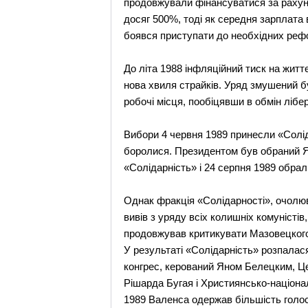
продовжували фінансуватися за рахуно
досяг 500%, тоді як середня зарплата 
боявся приступати до необхідних рефо
До літа 1988 інфляційний тиск на житт
нова хвиля страйків. Уряд змушений 
робочі місця, пообіцявши в обмін лібер
Вибори 4 червня 1989 принесли «Соліда
боролися. Президентом був обраний Я
«Солідарність» і 24 серпня 1989 обра
Однак фракція «Солідарності», очолю
вивів з уряду всіх колишніх комуністі
продовжував критикувати Мазовецкого,
У результаті «Солідарність» розпалас
конгрес, керований Яном Белецким, Ц
Рішарда Бугая і Християнсько-націона
1989 Валенса одержав більшість голос