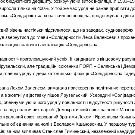
к бюджетного дефіциту, розкручуючи виток інфляції. У 1980–19
виросла тільки на 400%. У той же час уряд не бажав прибігати до
рм. «Солідарність», хоча і сильно поріділа, продовжувала діяти
євий рівень настільки підсилилося, що на заводах, судноверфях 
був звернутися до глави «Солідарності» Леха Валенсеви з проха
алізацію політики і легалізацію «Солідарності».
рності» приголомшуючий успіх. Її кандидати в кінцевому рахунку
рузельский, але традиційні союзники ПОРП – Селянська і Демок
ли главою уряду лідера католицької фракції «Солідарності» Тад
вана Лехом Валенсем, вимагала прискорення політичних перетво
в, а в жовтні у відставку пішов Ярузельский. Усередині «Солідарн
 обвинувачуючи його уряд у повільності і відсутності рішучості
я на ряд політичних партій: Демократичний союз на чолі з Мазо
ентральний союз, керований братами Лехом і Ярославом Качыньс
льне об'єднання на чолі з Веславом Хшановским. У першому турі
ів; за ним випливав Станіслав Тиминьский, незалежний кандидат