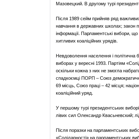
Мазовецкий. В другому турі президен
Після 1989 сейм прийняв ряд важливих 
навчання в державних школах; закон пр
інформації. Парламентські вибори, що
хитливих коаліційних урядів.
Невдоволення населення і політична б
виборах у вересні 1993. Партіям «Солі
оскільки кожна з них не змогла набра
спадкоємці ПОРП – Союз демократични
69 місць, Союз праці – 42 місця; наці
коаліційний уряд.
У першому турі президентських виборі
лівих сил Олександр Квасьневский; лі
Після поразки на парламентських вибор
«Солідарності» на парламентських виб