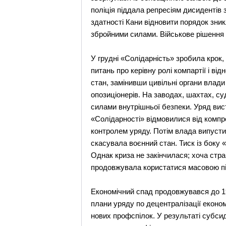
поліція піддала репресіям дисидентів 
здатності Кани відновити порядок зни
збройними силами. Військове рішення
У грудні «Солідарність» зробила крок
питань про керівну ролі компартії і в
стан, замінивши цивільні органи влад
опозиціонерів. На заводах, шахтах, су
силами внутрішньої безпеки. Уряд вист
«Солідарності» відмовилися від компро
контролем уряду. Потім влада випустил
скасувала воєнний стан. Тиск із боку 
Однак криза не закінчилася; хоча стра
продовжувала користатися масовою пі
Економічний спад продовжувався до 1
плани уряду по децентралізації економ
нових профспілок. У результаті субсиді