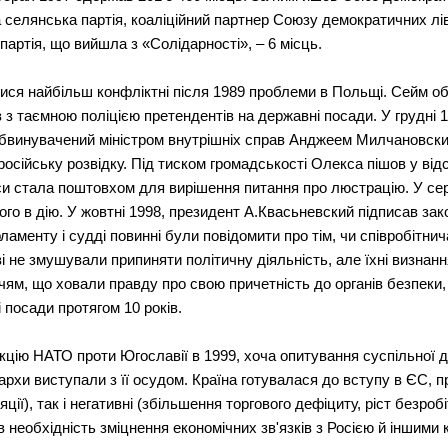
 селянська партія, коаліційний партнер Союзу демократичних лів
артія, що вийшла з «Солідарності», – 6 місць.
илися найбільш конфліктні після 1989 проблеми в Польщі. Сейм о
в з таємною поліцією претендентів на державні посади. У грудні
бвинувачений міністром внутрішніх справ Анджеем Милчановским
російську розвідку. Під тиском громадськості Олекса пішов у відст
 стала поштовхом для вирішення питання про люстрацію. У сер
його в дію. У жовтні 1998, президент А.Квасьневский підписав за
рламенту і судді повинні були повідомити про тім, чи співробітни
ві не змушували припиняти політичну діяльність, але їхні визнан
ям, що ховали правду про свою причетність до органів безпеки,
 посади протягом 10 років.
акцію НАТО проти Югославії в 1999, хоча опитування суспільної
єрархи виступали з її осудом. Країна готувалася до вступу в ЄС,
ції), так і негативні (збільшення торгового дефіциту, ріст безробі
необхідність зміцнення економічних зв'язків з Росією й іншими 