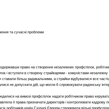
орення та сучасні проблеми
і одержавши право на створення незалежних профспілок, робітн
лок і вступати в створену страйкарями - комуністами незалежн
» ставали більш радикальними, а страйки відбувалися все часті
алися не допускати дій, що могли б спровокувати радянську інт
редилися на вимозі профспілок надати робітником право керуват
вляла її права призначати директорів і контролювати кадрову по
сіх робітників країн Східної Європи створювати вільні профспілк