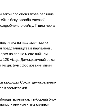
 закон про обов'язкове релігійне
тей» з боку засобів масової
роздробленого сейму. Пішла черга
аншу лівих на парламентських
ся представництва в парламенті,
иборах на перше місце вийшли
а 128 місць, Демократичний союз –
го місця. Був сформований лівий
йшов кандидат Союзу демократичних
рав Квасьневский.
борців змінилися, і виборчий блок
чних лівих сил з 164 місцями.