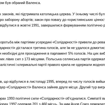
том був обраний Валенса.
законів, які підтримала католицька церква. У їхньому числі були
о заборону абортів; закон про повагу до «християнських ціннос
 відбулися в жовтні 1991, завершилися формуванням політично 
оротьба між партіями усередині «Солідарності» привели до рев
дарності» дісталася третина голосів, але їм не удалося домогти
ти необхідні для проходження в парламент 5% голосів. На цих в
х лівих сил з 173 місцями. Польська селянська партія одержал
оналістичні і клерикальні партії правого крила не одержали жодно
в, що відбулися в листопаді 1995, вперед по числу голосів ви
дер «Солідарності» Валенса зайняв друге місце. Другий тур виг
ах 1993 політичні сили «Солідарності» об'єдналися. Симпатії ви
орах 1997 одержав 201 з 460 місць. За ним йшов Союз демократи