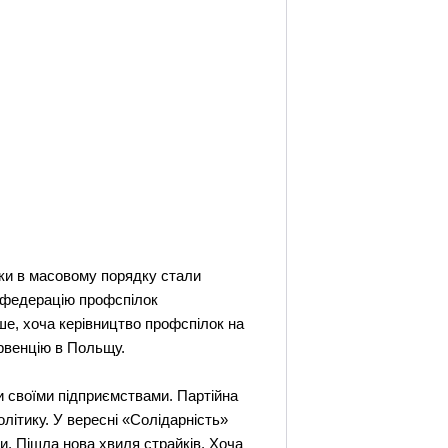
ики в масовому порядку стали
у федерацію профспілок
ше, хоча керівництво профспілок на
ервенцію в Польщу.
и своїми підприємствами. Партійна
літику. У вересні «Солідарність»
и. Пішла нова хвиля страйків. Хоча