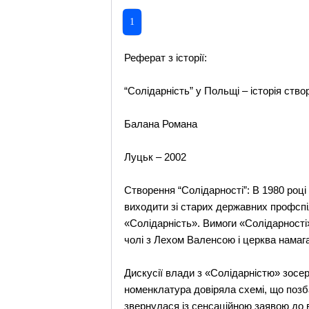
1
Реферат з історії:
“Солідарність” у Польщі – історія ств
Балана Романа
Луцьк – 2002
Створення “Солідарності”: В 1980 роц
виходити зі старих державних профспі
«Солідарність». Вимоги «Солідарності
чолі з Лехом Валенсою і церква намаг
Дискусії влади з «Солідарністю» зосе
номенклатура довіряла схемі, що позба
звернулася із сенсаційною заявою до в