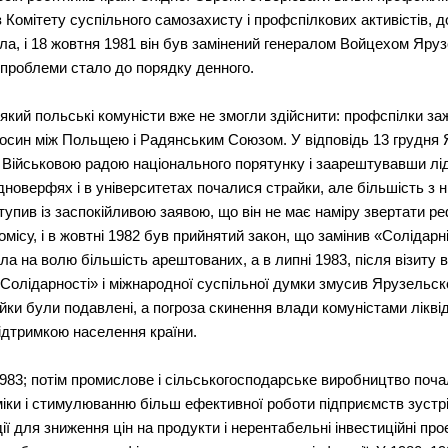
з Комітету суспільного самозахисту і профспілкових активістів, 
кла, і 18 жовтня 1981 він був замінений генералом Войцехом Я
 проблеми стало до порядку денного.
, який польські комуністи вже не змогли здійснити: профспілки
ідносин між Польщею і Радянським Союзом. У відповідь 13 грудня 
и Військовою радою національного порятунку і заарештувавши лід
дноверфях і в університетах почалися страйки, але більшість з 
упив із заспокійливою заявою, що він не має наміру звертати ре
місу, і в жовтні 1982 був прийнятий закон, що замінив «Солідар
а на волю більшість арештованих, а в липні 1983, після візиту 
«Солідарності» і міжнародної суспільної думки змусив Ярузельско
йки були подавлені, а погроза скинення влади комуністами лікві
дтримкою населення країни.
983; потім промислове і сільськогосподарське виробництво поч
іки і стимулюванню більш ефективної роботи підприємств зустріл
ї для зниження цін на продукти і нерентабельні інвестиційні прое