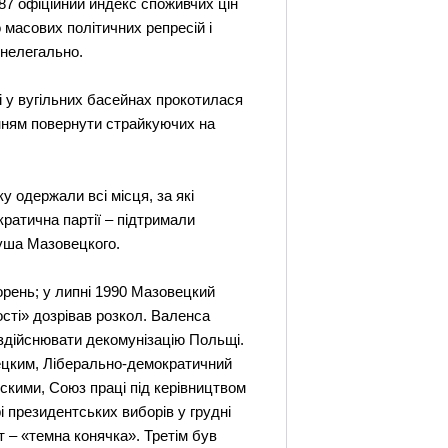
87 офіційний индекс споживчих цін
 масових політичних репресій і
 нелегально.
і у вугільних басейнах прокотилася
нням повернути страйкуючих на
 одержали всі місця, за які
ратична партії – підтримали
еуша Мазовецкого.
рень; у липні 1990 Мазовецкий
ості» дозрівав розкол. Валенса
 здійснювати декомунізацію Польщі.
вецким, Ліберально-демократичний
кими, Союз праці під керівництвом
 президентських виборів у грудні
 – «темна конячка». Третім був