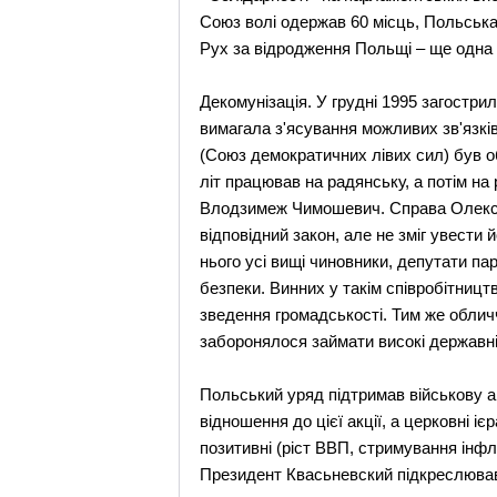
Союз волі одержав 60 місць, Польська
Рух за відродження Польщі – ще одна п
Декомунізація. У грудні 1995 загостр
вимагала з'ясування можливих зв'язкі
(Союз демократичних лівих сил) був о
літ працював на радянську, а потім на 
Влодзимеж Чимошевич. Справа Олекси
відповідний закон, але не зміг увести 
нього усі вищі чиновники, депутати па
безпеки. Винних у такім співробітницт
зведення громадськості. Тим же обличч
заборонялося займати високі державні
Польський уряд підтримав військову 
відношення до цієї акції, а церковні і
позитивні (ріст ВВП, стримування інфля
Президент Квасьневский підкреслював 