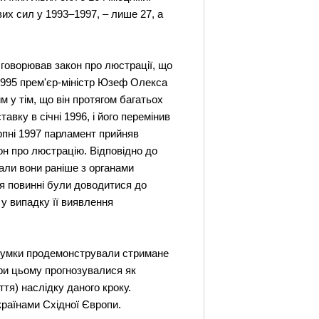
их сил у 1993–1997, – лише 27, а
бговорював закон про люстрації, що
 1995 прем'єр-міністр Юзеф Олекса
 у тім, що він протягом багатьох
авку в січні 1996, і його перемінив
пні 1997 парламент прийняв
кон про люстрацію. Відповідно до
чали вони раніше з органами
ня повинні були доводитися до
 у випадку її виявлення
 думки продемонстрували стримане
 при цьому прогнозувалися як
ття) наслідку даного кроку.
країнами Східної Європи.