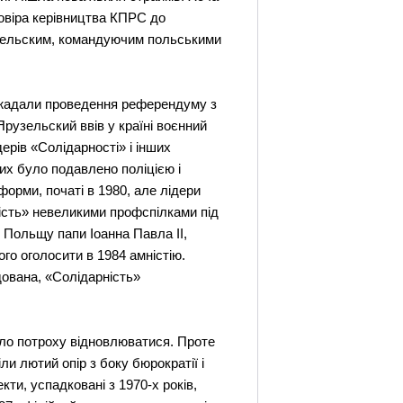
довіра керівництва КПРС до
рузельским, командуючим польськими
 зажадали проведення референдуму з
Ярузельский ввів у країні воєнний
ерів «Солідарності» і інших
них було подавлено поліцією і
форми, початі в 1980, але лідери
ність» невеликими профспілками під
в Польщу папи Іоанна Павла II,
го оголосити в 1984 амністію.
дована, «Солідарність»
ало потроху відновлюватися. Проте
и лютий опір з боку бюрократії і
кти, успадковані з 1970-х років,