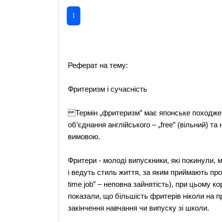
1
Реферат на тему:
Фритеризм і сучасність
Термін „фритеризм” має японське походженн
об’єднання англійського – „free” (вільний) та 
вимовою.
Фритери - молоді випускники, які покинули, 
і ведуть стиль життя, за яким приймають проп
time job” – неповна зайнятість), при цьому 
показали, що більшість фритерів ніколи на п
закінчення навчання чи випуску зі школи.