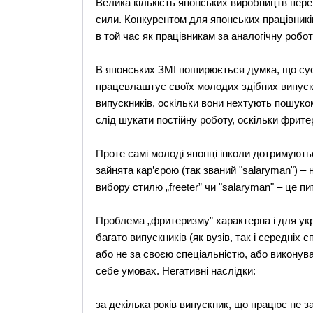
Велика кількість японських виробництв пере
сили. Конкурентом для японських працівникі
в той час як працівникам за аналогічну робо
В японських ЗМІ поширюється думка, що сус
працевлаштує своїх молодих здібних випускн
випускників, оскільки вони нехтують пошуко
слід шукати постійну роботу, оскільки фрите
Проте самі молоді японці інколи дотримують
зайнята кар’єрою (так званий "salaryman") – 
вибору стилю „freeter” чи "salaryman" – це пи
Проблема „фритеризму” характерна і для укр
багато випускників (як вузів, так і середні
або не за своєю спеціальністю, або виконув
себе умовах. Негативні наслідки:
за декілька років випускник, що працює не з