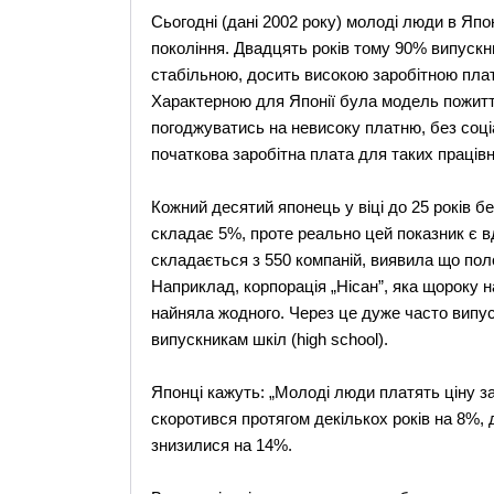
Сьогодні (дані 2002 року) молоді люди в Япо
покоління. Двадцять років тому 90% випускни
стабільною, досить високою заробітною плат
Характерною для Японії була модель пожиттє
погоджуватись на невисоку платню, без соціа
початкова заробітна плата для таких працівни
Кожний десятий японець у віці до 25 років бе
складає 5%, проте реально цей показник є вд
складається з 550 компаній, виявила що пол
Наприклад, корпорація „Нісан”, яка щороку н
найняла жодного. Через це дуже часто випус
випускникам шкіл (high school).
Японці кажуть: „Молоді люди платять ціну за
скоротився протягом декількох років на 8%, 
знизилися на 14%.