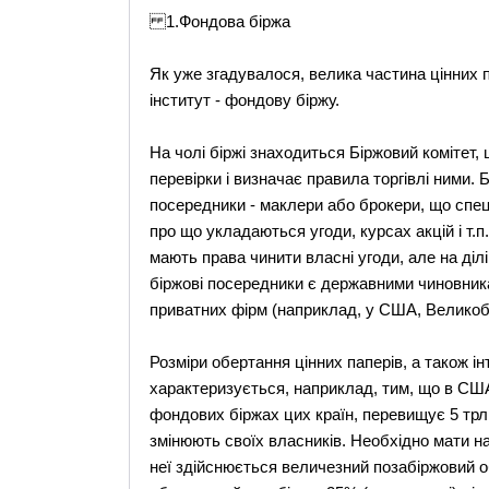
1.Фондова біржа
Як уже згадувалося, велика частина цінних 
інститут - фондову біржу.
На чолі біржі знаходиться Біржовий комітет, 
перевірки і визначає правила торгівлі ними. 
посередники - маклери або брокери, що спец
про що укладаються угоди, курсах акцій і т.
мають права чинити власні угоди, але на діл
біржові посередники є державними чиновника
приватних фірм (наприклад, у США, Великобр
Розміри обертання цінних паперів, а також і
характеризується, наприклад, тим, що в США 
фондових біржах цих країн, перевищує 5 трлн.
змінюють своїх власників. Необхідно мати на 
неї здійснюється величезний позабіржовий о