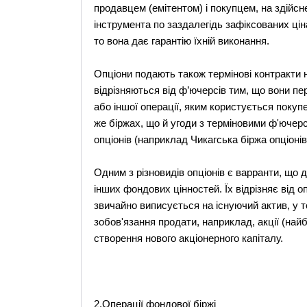
продавцем (емітентом) і покупцем, на здійсн
інструмента по заздалегідь зафіксованих цін
то вона дає гарантію їхній виконання.
Опціони подають також термінові контракти 
відрізняються від ф’ючерсів тим, що вони пе
або іншої операції, яким користується покуп
же біржах, що й угоди з терміновими ф'ючерс
опціонів (наприклад Чикагська біржа опціонів
Одним з різновидів опціонів є варранти, що 
інших фондових цінностей. Їх відрізняє від о
звичайно виписується на існуючий актив, у 
зобов'язання продати, наприклад, акції (на
створення нового акціонерного капіталу.
2.Операції фондової біржі