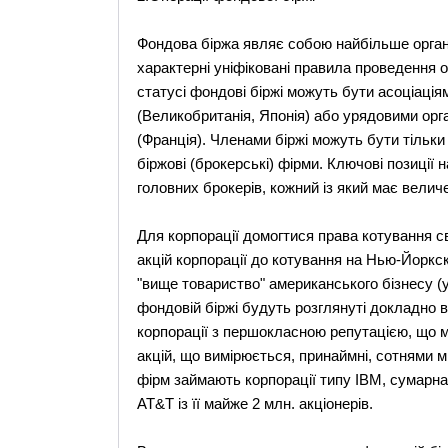
Фондова біржа являє собою найбільше органі
характерні уніфіковані правила проведення 
статусі фондові біржі можуть бути асоціаці
(Великобританія, Японія) або урядовими орг
(Франція). Членами біржі можуть бути тільки 
біржові (брокерські) фірми. Ключові позиції
головних брокерів, кожний із який має велич
Для корпорації домогтися права котування св
акцій корпорації до котування на Нью-Йоркск
"вище товариство" американського бізнесу (
фондовій біржі будуть розглянуті докладно в
корпорації з першокласною репутацією, що ма
акцій, що вимірюється, принаймні, сотнями мі
фірм займають корпорації типу IBM, сумарна 
AT&T із її майже 2 млн. акціонерів.