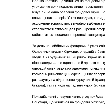
Велика частина що чиняться на фондовій бір
утриманню вони подають лише переміщення вар
Існує лише одна операція фондової біржі, щ
нових цінних паперів. У тих випадках, коли
акціонерне товариство, звичайно відбуваєтьс
створюються стимули для розширення сфери 
собою також і посилення процесів концентраці
За день на найбільших фондових біржах світу
Основними видами біржових операцій є безпос
угоди. Як і будь-який інший ринок, біржа не 
цінні папери, але є одночасно й ареною спе
операцій орієнтована на одержання спекулят
коливань ринкових цін (курсів) цінних папер
розрахунку на підвищення курсу акцій (гравц
биками), так і в надії на падіння курсу (їх н
При здійсненні спекулятивних угод приймаєтьс
Всі угоди, що чиняться на фондовій біржі уг