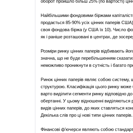
оборот пройшло більш 25% (по вартості) цінн
Найбільшими фондовими біржами капіталістичн
продається 85-90% усіх цінних паперів США), 
своя фондова біржа (у США їх 10). Число фон
як і раніше розташовані в центрах, де зосер
Розміри ринку цінних паперів відбивають йог
значна, що не буде перебільшенням сказати:
неможливо проникнути в сутність і багато пр
Ринок цінних паперів являє собою систему,
структурою. Класифікація цього ринку може 
варто виділити сегменти ринку відповідно до
обертанні. У цьому відношенні виділяються р
видів цінних паперів, до яких ставляться кон
Декілька слів про ці нові типи цінних паперів.
Фінансові ф’ючерси являють собою стандартн