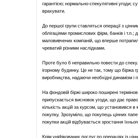
гарантією; нормально-спекулятивні угоди; с
врахувати.
До першої групи ставляться операції з цінни
облігаціями промислових фірм, банків і т.п.; 
маловивчених компаній, що вперше потрапил
чреватий різними наслідками.
Проте було б неправильно повести до спекуля
ігорному будинку. Це не так, тому що біржа г
виробництва, надаючи необхідні динамізм і г
На фондовій біржі широко поширені термінов
припускається висновок угоди, що дає право
кількість акцій за курсом, що установився в
покупку. Зрозуміло, що покупець цінних папе
покупки акцій відбувається зростання їхньог
Крім уніфікованих послуг по операціях із ці