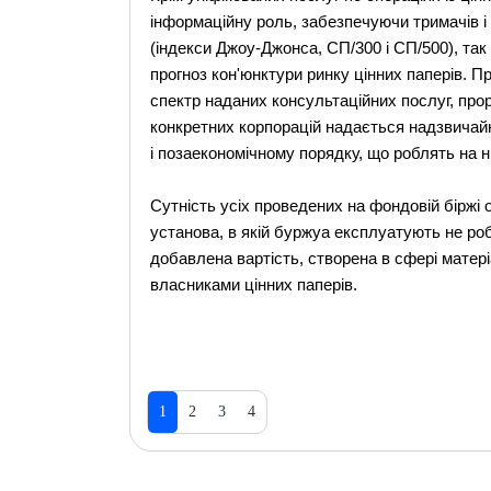
інформаційну роль, забезпечуючи тримачів і
(індекси Джоу-Джонса, СП/300 і СП/500), так
прогноз кон'юнктури ринку цінних паперів. П
спектр наданих консультаційних послуг, прор
конкретних корпорацій надається надзвичайн
і позаекономічному порядку, що роблять на н
Сутність усіх проведених на фондовій біржі 
установа, в якій буржуа експлуатують не робі
добавлена вартість, створена в сфері матер
власниками цінних паперів.
1
2
3
4