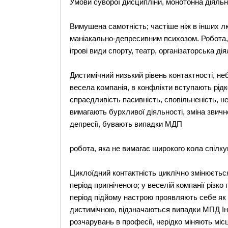
Умови суворої дисципліни, монотонна діяльн
Вимушена самотність; частіше ніж в інших 
маніакально-депресивним психозом. Робота, 
ігрові види спорту, театр, організаторська ді
Дистимічний низький рівень контактності, неба
весела компанія, в конфлікти вступають рідк
спраедливість пасивність, сповільненість, неп
вимагають бурхливої діяльності, зміна звичн
депресії, бувають випадки МДП
робота, яка не вимагає широкого кола спілк
Циклоїдний контактність циклічно змінюється
період пригніченого; у веселій компанії різко
період підйому настрою проявляють себе як л
дистимічною, відзначаються випадки МПД Ін
розчарувань в професії, нерідко міняють міс