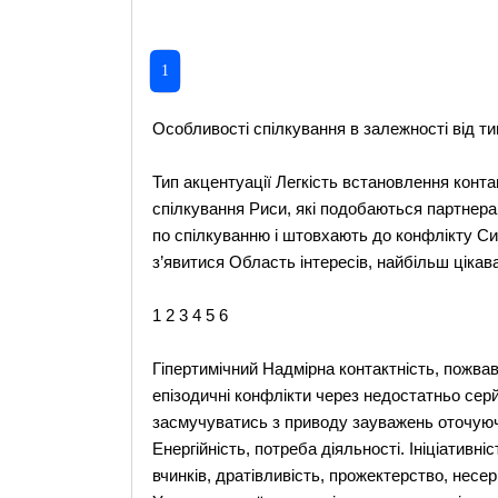
1
Особливості спілкування в залежності від ти
Тип акцентуації Легкість встановлення конта
спілкування Риси, які подобаються партнера
по спілкуванню і штовхають до конфлікту Сит
з’явитися Область інтересів, найбільш цікав
1 2 3 4 5 6
Гіпертимічний Надмірна контактність, пожва
епізодичні конфлікти через недостатньо сер
засмучуватись з приводу зауважень оточуючи
Енергійність, потреба діяльності. Ініціативн
вчинків, дратівливість, прожектерство, несер