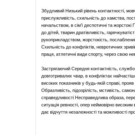
Збудливий Низький рівень контактності, мовч
прислужливість, схильність до хамства, пост
начальством, в сім’ї деспотичні та жорстокі 
до дітей, тварин дратівливість, гарячкуватіст
рукоприкладством, жорстокість, послаблений
Схильність до конфліктів, невротичних зривів
праця, атлетичні види спорту, через свою не
Застрягаючий Середня контактність, службов
довготривалих чвар, в конфліктах найчастіш
високих показників у будь-якій справі, проя
Образливість, підозрілість, мстивість, само
справедливості Несправедлива образа, пер
ситуація ревності, опер неймовірно високим в
дає відчуття незалежності та можливості пр