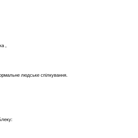
а ,
нормальне людське спілкування.
Блеку: