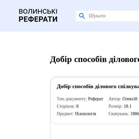
Добір способів ділово
Добір способів ділового спілкув
Тип документу:
Реферат
Автор:
Олексій
Сторінок:
8
Розмір:
18.1
Предмет:
Психологія
Скачувань:
188