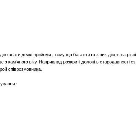
 знати деякі прийоми , тому що багато хто з них діють на рівні п
 з кам'яного віку. Наприклад розкриті долоні в стародавності озн
рой співрозмовника.
ування :