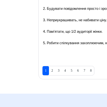
2. Будувати повідомлення просто і зро
3. Неприукрашивать, не набивати ціну.
4. Пам'ятати, що 1/2 аудиторії жінки.
5. Робити спілкування захоплюючим, н
1
2
3
4
5
6
7
8