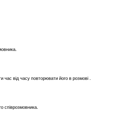
мовника.
ти час від часу повторювати його в розмові .
го співрозмовника.