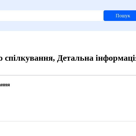
Пошук
го спілкування, Детальна інформаці
ання
6