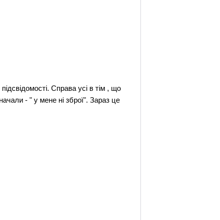
ідсвідомості. Справа усі в тім , що
ачали - " у мене ні зброї". Зараз це