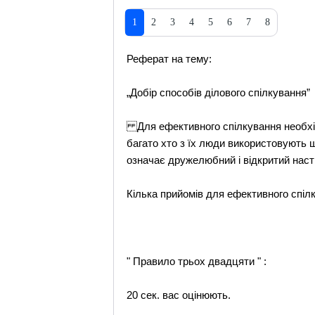
1
2
3
4
5
6
7
8
Реферат на тему:
„Добір способів ділового спілкування”
Для ефективного спілкування необхідно
багато хто з їх люди використовують ще
означає дружелюбний і відкритий наст
Кілька прийомів для ефективного спілк
" Правило трьох двадцяти " :
20 сек. вас оцінюють.