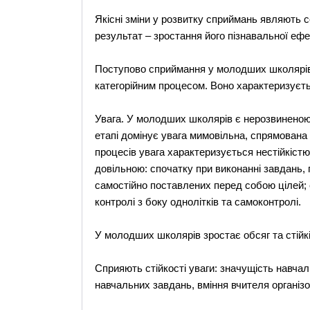
Якісні зміни у розвитку сприймань являють 
результат – зростання його пізнавальної ефе
Поступово сприймання у молодших школярів
категорійним процесом. Воно характеризуєтьс
Увага. У молодших школярів є нерозвиненою 
етапі домінує увага мимовільна, спрямована н
процесів увага характеризується нестійкіст
довільною: спочатку при виконанні завдань, 
самостійно поставлених перед собою цілей; с
контролі з боку однолітків та самоконтролі.
У молодших школярів зростає обсяг та стійкі
Сприяють стійкості уваги: значущість навчаль
навчальних завдань, вміння вчителя організо