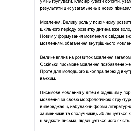
умінь групувати, класифікувати об’єкти, уза
результати цих узагальнень в нових пізнавал
Мовлення. Велику роль у психічному розвит
шкільного періоду розвитку дитина вже воло
Новим у формування мовлення є свідоме вж
мовленням, збагачення внутрішнього мовлен
Велике вплив на розвиток мовлення загало
Оскільки письмове мовлення позбавлене жесті
Проте для молодшого школяра перехід внутр
важким.
Письмове мовлення у дітей є біднішим у порі
мовлення за своєю морфологічною структуро
випереджає її, набуваючи форми літературно
займенників та сполучників). Збільшується к
швидкість письма, підвищується його якість.