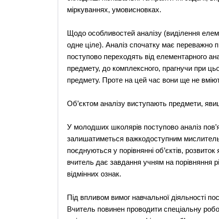
міркуваннях, умовисновках.
Щодо особливостей аналізу (виділення елеме
одне ціле). Аналіз спочатку має переважно п
поступово переходять від елементарного ана
предмету, до комплексного, прагнучи при цьо
предмету. Проте на цей час вони ще не вмію
Об’єктом аналізу виступають предмети, явищ
У молодших школярів поступово аналіз пов’я
залишатиметься важкодоступним мислительн
поєднуються у порівнянні об’єктів, розвиток 
вчитель дає завдання учням на порівняння рі
відмінних ознак.
Під впливом вимог навчальної діяльності по
Вчитель повинен проводити спеціальну роб