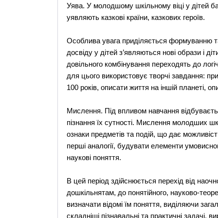
Уява. У молодшому шкільному віці у дітей ба
уявляють казкові країни, казкових героїв.
Особлива увага приділяється формуванню та 
досвіду у дітей з’являються нові образи і д
довільного комбінування переходять до логі
для цього використовує творчі завдання: при
100 років, описати життя на іншій планеті, о
Мислення. Під впливом навчання відбуваєтьс
пізнання їх сутності. Мислення молодших шко
ознаки предметів та подій, що дає можливіс
перші аналогії, будувати елементи умовисно
наукові поняття.
В цей період здійснюється перехід від наоч
дошкільнятам, до понятійного, науково-теор
визначати відомі їм поняття, виділяючи загаль
складніші пізнавальні та практичні задачі, 