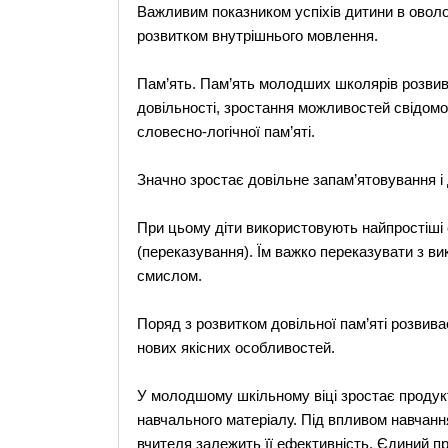
Важливим показником успіхів дитини в оволо
розвитком внутрішнього мовлення.
Пам’ять. Пам’ять молодших школярів розвив
довільності, зростання можливостей свідомо
словесно-логічної пам’яті.
Значно зростає довільне запам’ятовування і 
При цьому діти використовують найпростіші 
(переказування). Їм важко переказувати з ви
смислом.
Поряд з розвитком довільної пам’яті розвив
нових якісних особливостей.
У молодшому шкільному віці зростає продукти
навчального матеріалу. Під впливом навчанн
вчителя залежить її ефективність. Єдиний п