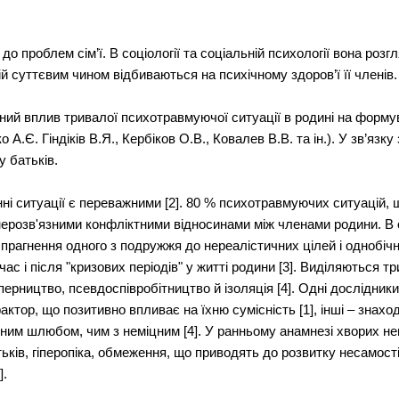
до проблем сім’ї. В соціології та соціальній психології вона роз
ій суттєвим чином відбиваються на психічному здоров’ї її членів. 
ий вплив тривалої психотравмуючої ситуації в родині на форму
чко А.Є. Гіндіків В.Я., Кербіков О.В., Ковалев В.В. та ін.). У зв’
у батьків.
ні ситуації є переважними [2]. 80 % психотравмуючих ситуацій, 
 нерозв'язними конфліктними відносинами між членами родини. В 
прагнення одного з подружжя до нереалістичних цілей і однобічн
час і після "кризових періодів" у житті родини [3]. Виділяються 
перництво, псевдоспівробітництво й ізоляція [4]. Одні дослідник
актор, що позитивно впливає на їхню сумісність [1], інші – знах
цним шлюбом, чим з неміцним [4]. У ранньому анамнезі хворих н
ків, гіперопіка, обмеження, що приводять до розвитку несамостій
].