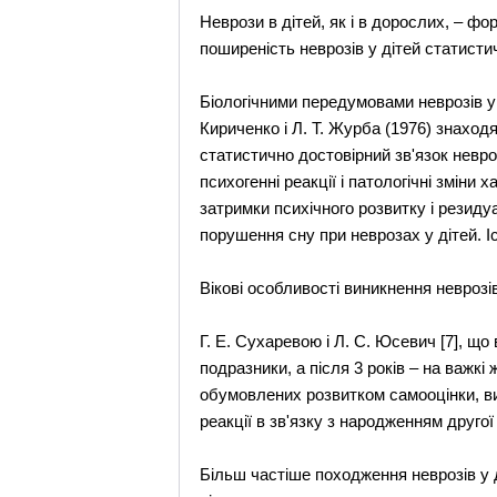
Неврози в дітей, як і в дорослих, – фо
поширеність неврозів у дітей статист
Біологічними передумовами неврозів у д
Кириченко і Л. Т. Журба (1976) знаход
статистично достовірний зв'язок невр
психогенні реакції і патологічні зміни
затримки психічного розвитку і резиду
порушення сну при неврозах у дітей. 
Вікові особливості виникнення неврозів
Г. Е. Сухаревою і Л. С. Юсевич [7], що
подразники, а після 3 років – на важкі
обумовлених розвитком самооцінки, вим
реакції в зв'язку з народженням другої
Більш частіше походження неврозів у