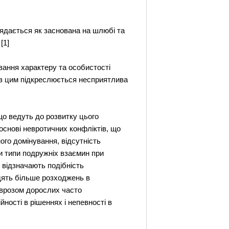
глядається як заснована на шлюбі та
[1]
вання характеру та особистості
язку з цим підкреслюється несприятлива
що ведуть до розвитку цього
основі невротичних конфліктів, що
ого домінування, відсутність
три типи подружніх взаємин при
и відзначають подібність
одять більше розходжень в
еврозом дорослих часто
ності в рішеннях і непевності в