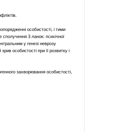
фліктів.
зпорядженні особистості, і тими
е сполучення 3 ланок: психічної
ентральним у генезі неврозу
рив особистості при її розвитку і
огенного захворювання особистості,