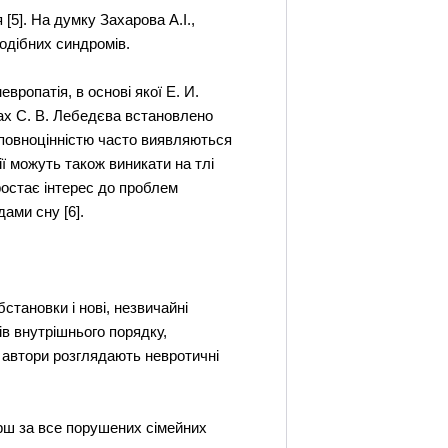
 [5]. На думку Захарова А.І.,
одібних синдромів.
вропатія, в основі якої Е. И.
тах С. В. Лебедєва встановлено
еповноцінністю часто виявляються
ії можуть також виникати на тлі
ростає інтерес до проблем
ами сну [6].
бстановки і нові, незвичайні
тів внутрішнього порядку,
ж автори розглядають невротичні
рш за все порушених сімейних