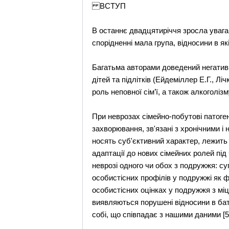
ВСТУП
В останнє двадцятиріччя зросла увага 
спорідненні мала група, відносини в як
Багатьма авторами доведений негативн
дітей та підлітків (Ейдеміллер Е.Г., Лі
роль неповної сім’ї, а також алкоголізм
При неврозах сімейно-побутові патоген
захворювання, зв'язані з хронічними і
носять суб'єктивний характер, лежить 
адаптації до нових сімейних ролей під 
неврозі одного чи обох з подружжя: су
особистісних профілів у подружжі як ф
особистісних оцінках у подружжя з мі
виявляються порушені відносини в бать
собі, що співпадає з нашими даними [5