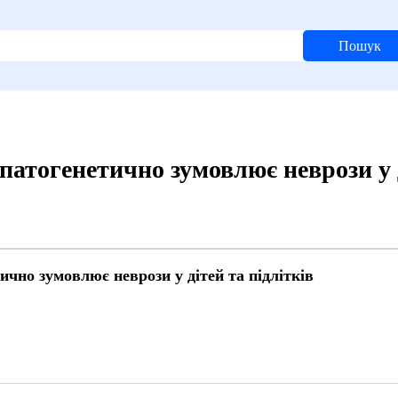
Пошук
патогенетично зумовлює неврози у д
ично зумовлює неврози у дітей та підлітків
6