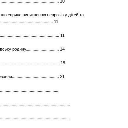
......................................... 10
, що сприяє виникненню неврозів у дітей та
.............................................. 11
......................................... 11
 родину............................. 14
............................................... 19
..................................... 21
...........................................
..........................................................
......................................................