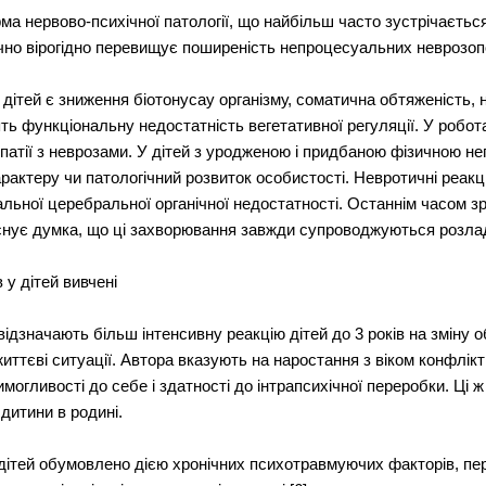
рма нервово-психічної патології, що найбільш часто зустрічається
ично вірогідно перевищує поширеність непроцесуальних неврозоп
ітей є зниження біотонусау організму, соматична обтяженість, не
ять функціональну недостатність вегетативної регуляції. У робо
опатії з неврозами. У дітей з уродженою і придбаною фізичною н
 характеру чи патологічний розвиток особистості. Невротичні реакц
альної церебральної органічної недостатності. Останнім часом з
Існує думка, що ці захворювання завжди супроводжуються розлад
 у дітей вивчені
 відзначають більш інтенсивну реакцію дітей до 3 років на зміну о
 життєві ситуації. Автора вказують на наростання з віком конфлік
огливості до себе і здатності до інтрапсихічної переробки. Ці 
 дитини в родині.
 дітей обумовлено дією хронічних психотравмуючих факторів, пе