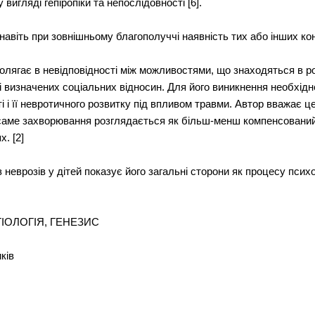
вигляді гепіропіки та непослідовності [6].
авіть при зовнішньому благополуччі наявність тих або інших кон
олягає в невідповідності між можливостями, що знаходяться в ро
і визначених соціальних відносин. Для його виникнення необхідн
 і її невротичного розвитку під впливом травми. Автор вважає ц
саме захворювання розглядається як більш-менш компенсований з
. [2]
неврозів у дітей показує його загальні сторони як процесу псих
ТІОЛОГІЯ, ГЕНЕЗИС
ків