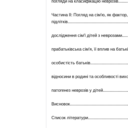
погляди на класифікацію неврозів...................
Частина ІІ: Погляд на сім’ю, як фактор
підлітків.....................................................
дослідження сім’ї дітей з неврозами................
прабатьківська сім’я, її вплив на батьківську
особистість батьків......................................
відносини в родині та особливості виховання....
патогенез неврозів у дітей..............................
Висновок......................................................
Список літератури..........................................