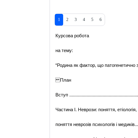
1
2
3
4
5
6
Курсова робота
на тему:
“Родина як фактор, що патогенетично з
План
Вступ .........................................................
Частина І. Неврози: поняття, етіологія, генезис .
поняття неврозів психологів і медиків..............