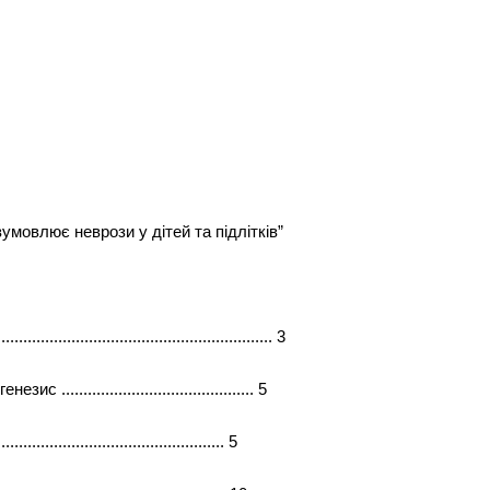
умовлює неврози у дітей та підлітків”
............................................................. 3
........................................... 5
........................................ 5