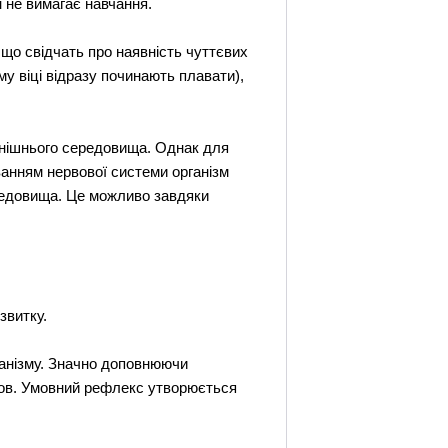
н не вимагає навчання.
що свідчать про наявність чуттєвих
му віці відразу починають плавати),
внішнього середовища. Однак для
анням нервової системи організм
ередовища. Це можливо завдяки
звитку.
ганізму. Значно доповнюючи
мов. Умовний рефлекс утворюється