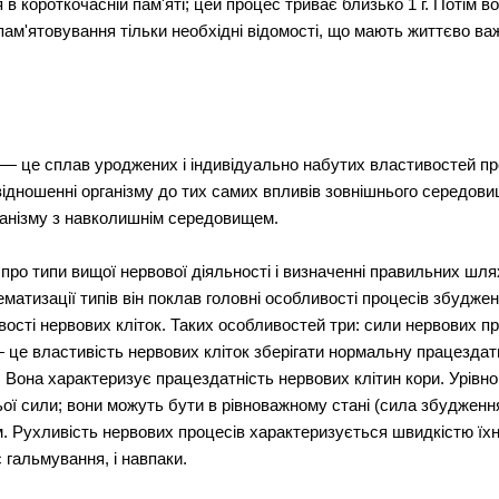
я в короткочасній пам'яті; цей процес триває близько 1 г. Потім
пам'ятовування тільки необхідні відомості, що мають життєво важ
 — це сплав уроджених і індивідуально набутих властивостей пр
ідношенні організму до тих самих впливів зовнішнього середовищ
ганізму з навколишнім середовищем.
про типи вищої нервової діяльності і визначенні правильних шл
ематизації типів він поклав головні особливості процесів збудже
сті нервових кліток. Таких особливостей три: сили нервових про
 це властивість нервових кліток зберігати нормальну працездатн
 Вона характеризує працездатність нервових клітин кори. Урівн
ої сили; вони можуть бути в рівноважному стані (сила збудження
. Рухливість нервових процесів характеризується швидкістю їхн
гальмування, і навпаки.