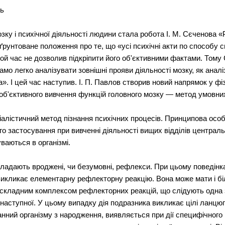
ть
ку і психічної діяльності людини стала робота І. М. Сєченова «
ґрунтоване положення про те, що «усі психічні акти по способу 
той час не дозволив підкріпити його об'єктивними фактами. Тому 
амо легко аналізувати зовнішні прояви діяльності мозку, як анал
». І цей час наступив. І. П. Павлов створив новий напрямок у фізі
д об'єктивного вивчення функцій головного мозку — метод умовни
лістичний метод пізнання психічних процесів. Принципова особли
о застосування при вивченні діяльності вищих відділів централ
ваються в організмі.
кладають вроджені, чи безумовні, рефлекси. При цьому поведінка
 викликає елементарну рефлекторну реакцію. Вона може мати і бі
є складним комплексом рефлекторних реакцій, що слідують одна 
наступної. У цьому випадку дія подразника викликає цілі ланцюг
анний організму з народження, виявляється при дії специфічного