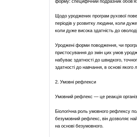
форму: специфічний подразник обов'язк
Щодо уроджених програм рухової повед
періодів у розвитку людини, коли дуже
коли дуже висока здатність до оволод
Уроджені форми поводження, чи прогр
пристосування до змін цих умов урод
набуває здатності до швидкого, точно
здатності до навчання, в основі якого
2. Умовні рефлекси
Умовний рефлекс — це реакція організ
Біологічна роль умовного рефлексу п
безумовний рефлекс, він дозволяє на
на основі безумовного.