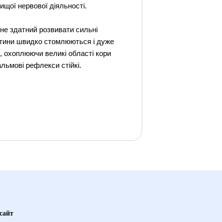
щої нервової діяльності.
 не здатний розвивати сильні
ітини швидко стомлюються і дуже
, охоплюючи великі області кори
льмові рефлекси стійкі.
сайт