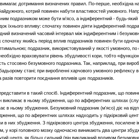
вимагає дотримання визначених правил. По-перше, необхідна на
байдужного, котрий повинен набути властивостей умовного. Напр
м подразником може бути м'ясо, а індиферентний - будь-який под
док їхнього впливу: спочатку повинен діяти індиферентний подра
бхідний визначений часовий інтервал між індиферентним і безумо
ак спочатку якийсь період вплив подразників повинен бути одноча
тимальною; подразник, використовуваний у якості умовного, по с
 необхідно враховувати рівень збудливості кори, тобто «функціо
ть стосовно безумовного подразника. Так, наприклад, при вироб
бадьорому стані; при виробленні харчового умовного рефлексу в
а разів повторити поєднання впливів цих подразників.
едставити в такий спосіб. Індиферентний подразник, що повинен
Він викликає в ньому збудження, що по афферентних шляхах (слу
икає в ньому збудження. Безумовний подразник (м'ясо) діє на відп
удження, що по аферентних шляхах надходить у підкірковий центр
чи в них збудження. З підкіркового центра збудження, посилене 
ом, у корі головного мозку одночасно виникають два центри збу
ругий центр, як більш сильний (він викликаний впливом безумовн