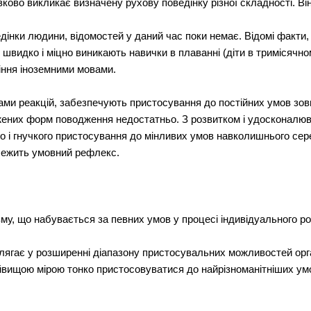
ово викликає визначену рухову поведінку різної складності. Ві
інки людини, відомостей у даний час поки немає. Відомі факти, 
 швидко і міцно виникають навички в плаванні (діти в тримісячно
іння іноземними мовами.
ами реакцій, забезпечують пристосування до постійних умов зо
жених форм поводження недостатньо. З розвитком і удосконалюв
го і гнучкого пристосування до мінливих умов навколишнього с
 лежить умовний рефлекс.
му, що набувається за певних умов у процесі індивідуального ро
олягає у розширенні діапазону пристосувальних можливостей ор
йвищою мірою тонко пристосовуватися до найрізноманітніших у