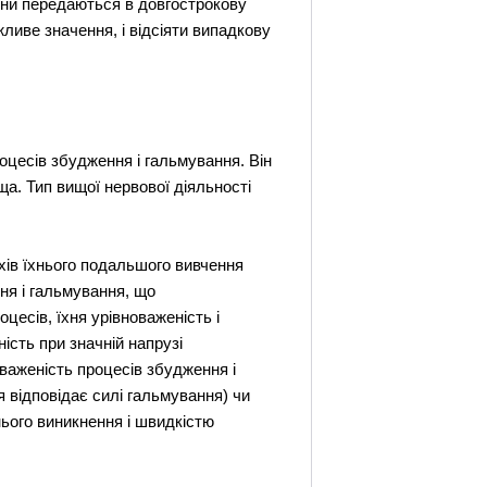
 вони передаються в довгострокову
ливе значення, і відсіяти випадкову
оцесів збудження і гальмування. Він
а. Тип вищої нервової діяльності
яхів їхнього подальшого вивчення
ння і гальмування, що
цесів, їхня урівноваженість і
ість при значній напрузі
оваженість процесів збудження і
 відповідає силі гальмування) чи
ього виникнення і швидкістю