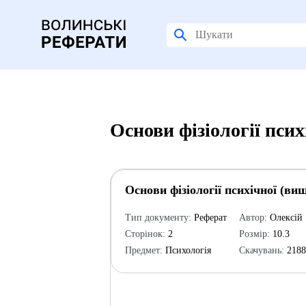
Основи фізіології псих
Основи фізіології психічної (вищ
Тип документу:
Реферат
Автор:
Олексій
Сторінок:
2
Розмір:
10.3
Предмет:
Психологія
Скачувань:
218