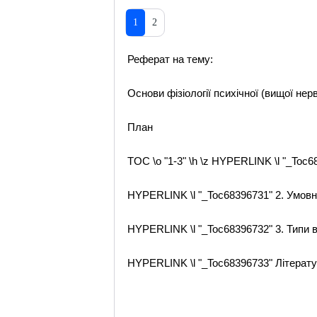
1
2
Реферат на тему:
Основи фізіології психічної (вищої нер
План
TOC \o "1-3" \h \z HYPERLINK \l "_To
HYPERLINK \l "_Toc68396731" 2. Умов
HYPERLINK \l "_Toc68396732" 3. Типи 
HYPERLINK \l "_Toc68396733" Літерат