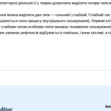
кторної діяльності у тварин дозволило виділити чотири типи ви
ання можна виділити два типи — сильний і слабкий. Слабкий тип
оцінюється сила процесу внутрішнього гальмування). Нервові кл
зі слабким типом особливо легко виникає позамежне гальмування
х умовних рефлексів відбувається повільно, і вони хитливі, а га
Веб
ditor