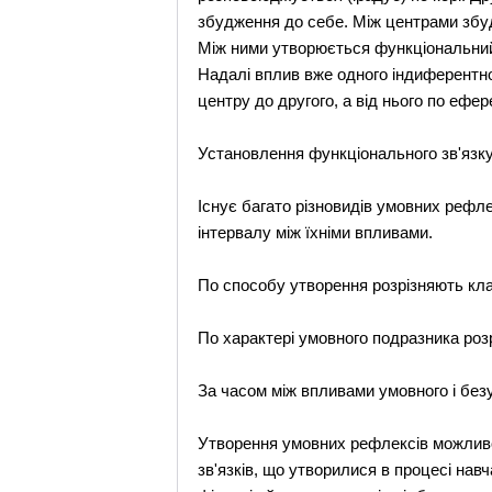
збудження до себе. Між центрами збу
Між ними утворюється функціональний 
Надалі вплив вже одного індиферентн
центру до другого, а від нього по ефе
Установлення функціонального зв'язку
Існує багато різновидів умовних рефле
інтервалу між їхніми впливами.
По способу утворення розрізняють кла
По характері умовного подразника розр
За часом між впливами умовного і безу
Утворення умовних рефлексів можливо
зв'язків, що утворилися в процесі навч