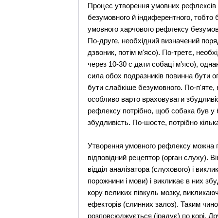
Процес утворення умовних рефлексів 
безумовного й індиферентного, тобто 
умовного харчового рефлексу безумовни
По-друге, необхідний визначений поря
дзвоник, потім м'ясо). По-третє, нео
через 10-30 с дати собаці м'ясо), одн
сила обох подразників повинна бути оп
бути слабкіше безумовного. По-п'яте,
особливо варто враховувати збудливіс
рефлексу потрібно, щоб собака був у 
збудливість. По-шосте, потрібно кільк
Утворення умовного рефлексу можна пр
відповідний рецептор (орган слуху). 
відділ аналізатора (слухового) і викл
порожнини і мови) і викликає в них зб
кору великих півкуль мозку, викликаю
ефекторів (слинних залоз). Таким чин
розповсюджується (ірадує) по корі. Д