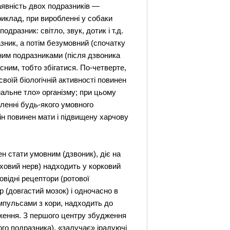
явність двох подразників —
иклад, при виробленні у собаки
разник: світло, звук, дотик і т.д.
зник, а потім безумовний (спочатку
вним подразниками (після дзвоника
сним, тобто збігатися. По-четверте,
воїй біологічній активності повинен
нальне тло» організму; при цьому
ленні будь-якого умовного
ін повинен мати і підвищену харчову
 стати умовним (дзвоник), діє на
ховий нерв) надходить у корковий
овідні рецептори (ротової
 (довгастий мозок) і одночасно в
імпульсами з кори, надходить до
дження. З першого центру збудження
ого подразника), «залучає» ірадуючі