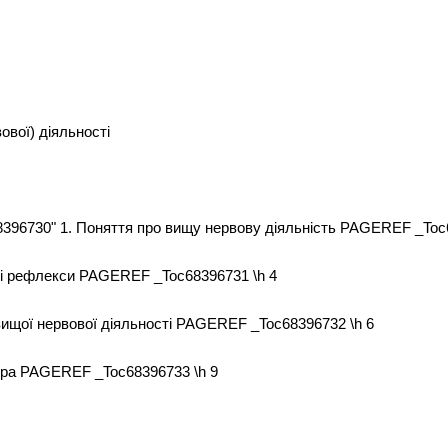
вової) діяльності
c68396730" 1. Поняття про вищу нервову діяльність PAGEREF _Toc
ні рефлекси PAGEREF _Toc68396731 \h 4
вищої нервової діяльності PAGEREF _Toc68396732 \h 6
ура PAGEREF _Toc68396733 \h 9