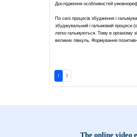
Дослідження особливостей умовнорефле
По силі процесів збудження і гальмув
збуджувальний і гальмовий процеси (
легко гальмуються. Тому в організму 
великих півкуль. Формування позитивни
1
2
The online video e