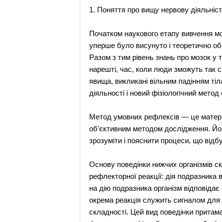
1. Поняття про вищу нервову діяльніс
Початком наукового етапу вивчення моз
уперше було висунуто і теоретично об
Разом з тим рівень знань про мозок у 
нарешті, час, коли люди зможуть так с
явища, викликані вільним падінням тіла
діяльності і новий фізіологічний мето
Метод умовних рефлексів — це матеріа
об'єктивним методом дослідження. Йог
зрозуміти і пояснити процеси, що відбу
Основу поведінки нижчих організмів с
рефлекторної реакції: дія подразника
на дію подразника організм відповіда
окрема реакція служить сигналом для 
складності. Цей вид поведінки притам