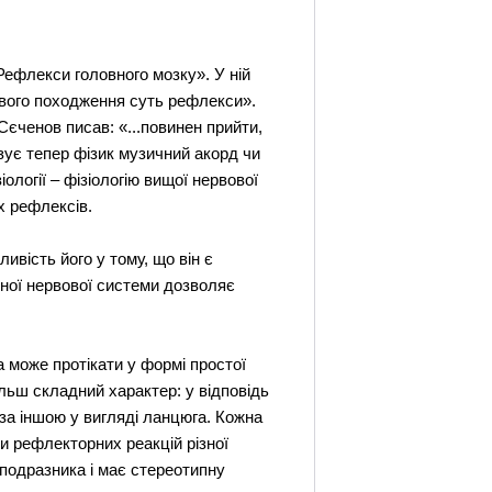
Рефлекси головного мозку». У ній
свого походження суть рефлекси».
Сєченов писав: «...повинен прийти,
ізує тепер фізик музичний акорд чи
ології – фізіологію вищої нервової
х рефлексів.
вість його у тому, що він є
ьної нервової системи дозволяє
 може протікати у формі простої
льш складний характер: у відповідь
за іншою у вигляді ланцюга. Кожна
и рефлекторних реакцій різної
 подразника і має стереотипну