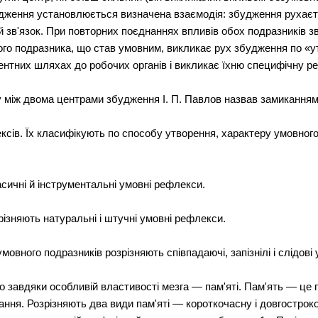
дження установлюється визначена взаємодія: збудження рухаєть
зв'язок. При повторних поєднаннях впливів обох подразників зв
ого подразника, що став умовним, викликає рух збудження по «
рентних шляхах до робочих органів і викликає їхню специфічну ре
 між двома центрами збудження І. П. Павлов назвав замиканням
ксів. Їх класифікують по способу утворення, характеру умовного
сичні й інструментальні умовні рефлекси.
ізняють натуральні і штучні умовні рефлекси.
мовного подразників розрізняють співпадаючі, запізнілі і слідові
 завдяки особливій властивості мезга — пам'яті. Пам'ять — це
ання. Розрізняють два види пам'яті — короткочасну і довгостроко