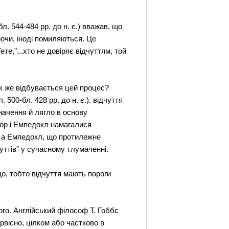
л. 544-484 рр. до н. є.) вважав, що
аючи, іноді помиляються. Це
ете,”...хто не довіряє відчуттям, той
Як же відбувається цей процес?
500-бл. 428 рр. до н. є.). відчуття
значення й лягло в основу
гор і Емпедокл намагалися
е, а Емпедокл, що протилежне
чуттів” у сучасному тлумаченні.
що, тобто відчуття мають пороги
го. Англійський філософ Т. Гоббс
рвісно, цілком або частково в