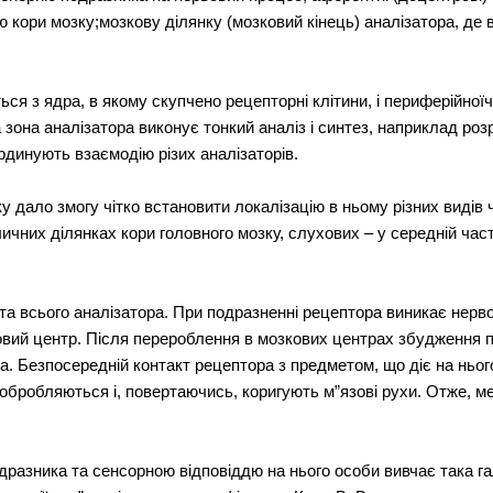
 кори мозку;мозкову ділянку (мозковий кінець) аналізатора, де 
ся з ядра, в якому скупчено рецепторні клітини, і периферійноїч
 зона аналізатора виконує тонкий аналіз і синтез, наприклад розр
ординують взаємодію різих аналізаторів.
 дало змогу чітко встановити локалізацію в ньому різних видів 
ичних ділянках кори головного мозку, слухових – у середній част
та всього аналізатора. При подразненні рецептора виникає нерв
овий центр. Після перероблення в мозкових центрах збудження 
а. Безпосередній контакт рецептора з предметом, що діє на ньо
обробляються і, повертаючись, коригують м”язові рухи. Отже, м
разника та сенсорною відповіддю на нього особи вивчає така гал