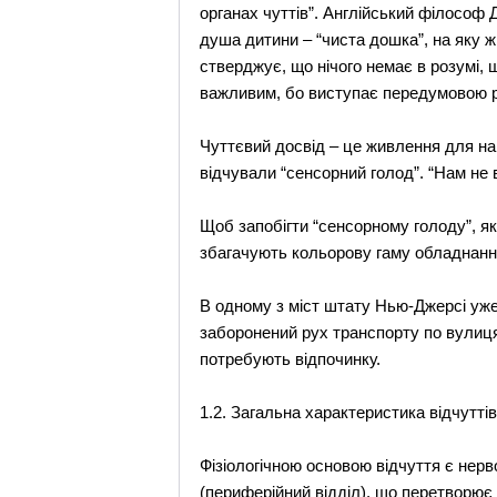
органах чуттів”. Англійський філософ 
душа дитини – “чиста дошка”, на яку ж
стверджує, що нічого немає в розумі, 
важливим, бо виступає передумовою р
Чуттєвий досвід – це живлення для на
відчували “сенсорний голод”. “Нам не 
Щоб запобігти “сенсорному голоду”, яки
збагачують кольорову гаму обладнання
В одному з міст штату Нью-Джерсі уже
заборонений рух транспорту по вулиця
потребують відпочинку.
1.2. Загальна характеристика відчуттів
Фізіологічною основою відчуття є нерв
(периферійний відділ), що перетворює 