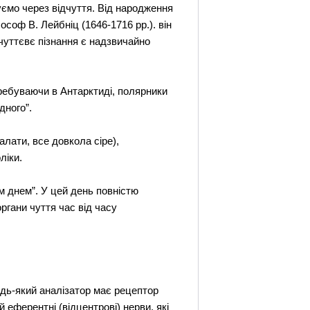
уємо через відчуття. Від народження
соф В. Лейбніц (1646-1716 рр.). він
 чуттєвє пізнання є надзвичайно
еребуваючи в Антарктиді, полярники
дного”.
алати, все довкола сіре),
ліки.
м днем”. У цей день повністю
гани чуття час від часу
Будь-який аналізатор має рецептор
 еферентні (відцентрові) нерви, які