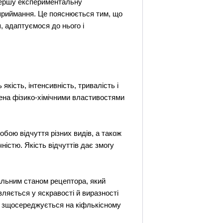
 першу експериментальну
сприймання. Це пояснюється тим, що
, адаптуємося до нього і
якість, інтенсивність, тривалість і
чена фізико-хімічними властивостями
собою відчуття різних видів, а також
ністю. Якість відчуттів дає змогу
нальним станом рецептора, який
ляється у яскравості й виразності
ка зщосереджується на кіфлькісному