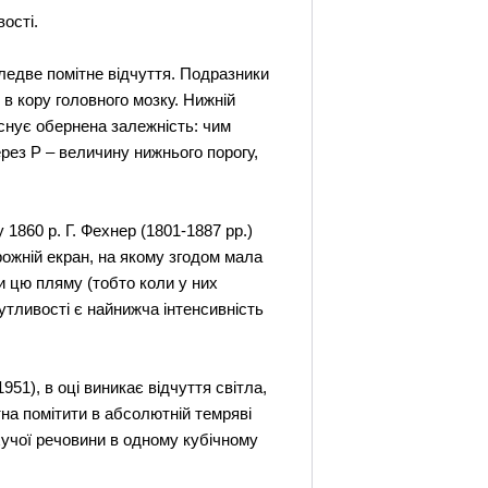
ості.
 ледве помітне відчуття. Подразники
в кору головного мозку. Нижній
існує обернена залежність: чим
ерез Р – величину нижнього порогу,
1860 р. Г. Фехнер (1801-1887 рр.)
рожній екран, на якому згодом мала
и цю пляму (тобто коли у них
утливості є найнижча інтенсивність
51), в оці виникає відчуття світла,
на помітити в абсолютній темряві
ахучої речовини в одному кубічному