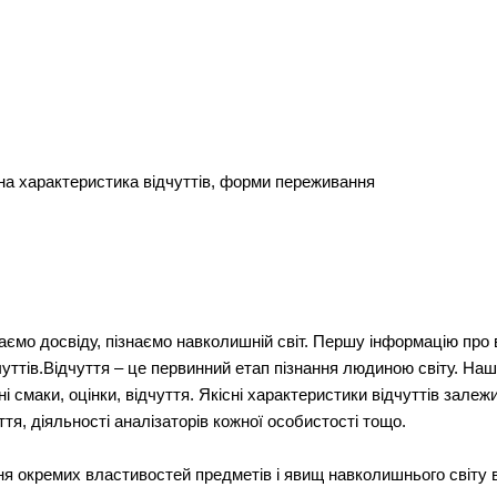
ьна характеристика відчуттів, форми переживання
аємо досвіду, пізнаємо навколишній світ. Першу інформацію про 
ттів.Відчуття – це первинний етап пізнання людиною світу. Наші
ні смаки, оцінки, відчуття. Якісні характеристики відчуттів залеж
тя, діяльності аналізаторів кожної особистості тощо.
я окремих властивостей предметів і явищ навколишнього світу в 