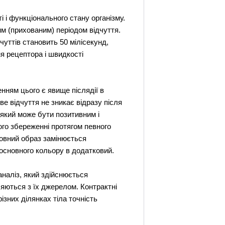
і і функціонального стану організму.
им (прихованим) періодом відчуття.
чуттів становить 50 мілісекунд,
я рецептора і швидкості
енням цього є явище післядії в
ове відчуття не зникає відразу після
 який може бути позитивним і
ого збереженні протягом певного
довний образ замінюється
основного кольору в додатковий.
аналіз, який здійснюється
ляються з їх джерелом. Контрактні
різних ділянках тіла точність