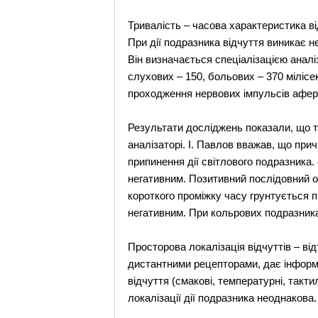
Тривалість – часова характеристика від
При дії подразника відчуття виникає н
Він визначається спеціалізацією аналі
слухових – 150, больових – 370 міліс
проходження нервових імпульсів афе
Результати досліджень показали, що тр
аналізаторі. І. Павлов вважав, що прич
припинення дії світлового подразника.
негативним. Позитивний послідовний об
короткого проміжку часу грунтується 
негативним. При кольрових подразник
Просторова локалізація відчуттів – ві
дистантними рецепторами, дає інформа
відчуття (смакові, температурні, тактил
локалізації дії подразника неоднакова.