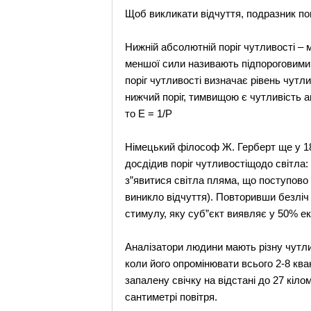
Щоб викликати відчуття, подразник по
Нижній абсолютній поріг чутливості – 
меншої сили називають підпороговими. 
поріг чутливості визначає рівень чутл
нижчий поріг, тимвищою є чутливість а
то Е = 1/Р
Німецький філософ Ж. Герберт ще у 180
досдідив поріг чутливостіщодо світла:
з”явитися світла пляма, що поступово
виникло відчуття). Повторивши безліч
стимулу, яку суб”єкт виявляє у 50% е
Аналізатори людини мають різну чутливі
коли його опромінювати всього 2-8 ква
запалену свічку на відстані до 27 кіл
сантиметрі повітря.