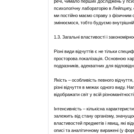
речі, чимало перших досліджень у пси
психологічну лабораторію в Лейпцигу
ми постійно маємо справу з фізичним 
змінюємося, тобто будуємо внутрішній п
1.3. Загальні властивості і закономірнос
Різні види відчуттів є не тільки специф
просторова локалізація. Основною хар
подразників, адекватних для відповідни
Якість – особливість певного відчуття, 
різні відчуття в межах одного виду. На
відображати світ у всій різноманітност
Інтенсивність – кількісна характерист
залежить від стану організму, значущо
властивостей предметів і явищ, які в
описі та аналітичному виражені (у фор