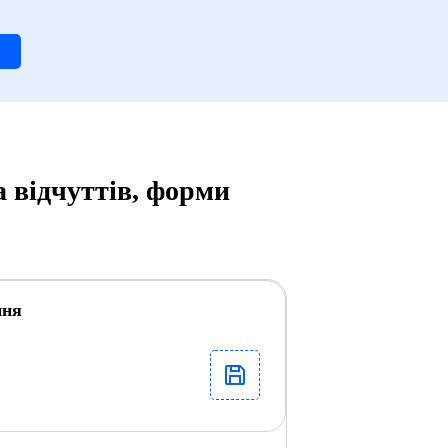
а відчуттів, форми
ння