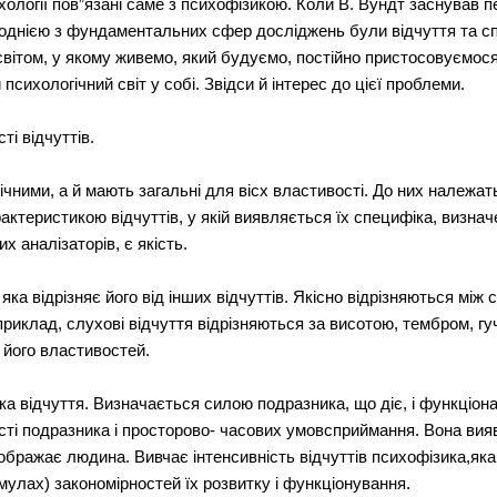
хології пов”язані саме з психофізикою. Коли В. Вундт заснував
, однією з фундаментальних сфер досліджень були відчуття та 
світом, у якому живемо, який будуємо, постійно пристосовуємося
сихологічний світ у собі. Звідси й інтерес до цієї проблеми.
ті відчуттів.
ічними, а й мають загальні для вісх властивості. До них належать 
актеристикою відчуттів, у якій виявляється їх специфіка, визна
х аналізаторів, є якість.
яка відрізняє його від інших відчуттів. Якісно відрізняються між 
приклад, слухові відчуття відрізняються за висотою, тембром, гуч
і його властивостей.
ика відчуття. Визначається силою подразника, що діє, і функціо
сті подразника і просторово- часових умовсприймання. Вона вияв
ідображає людина. Вивчає інтенсивність відчуттів психофізика,я
мулах) закономірностей їх розвитку і функціонування.