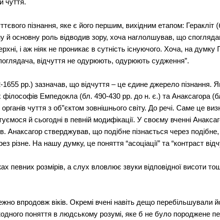
и чуття.
євого пізнання, яке є його першим, вихідним етапом: Геракліт (б
 тому й основну роль відводив зору, хоча наглолшував, що спогляд
хні, і аж ніяк не проникає в сутність існуючого. Хоча, на думку Г
поглядача, відчуття не одурюють, одурюють судження”.
-1655 рр.) зазначав, що відчуття – це єдине джерело пізнання. 
ілософів Емпедокла (бл. 490-430 рр. до н. є.) та Анаксагора (бл. 
органів чуття з об”єктом зовнішнього світу. До речі. Саме це ви
уємося й сьогодні в певній модифікації. У своєму вченні Анакса
ів. Анаксагор стверджував, що подібне пізнається через подібн
ез різне. На нашу думку, це поняття “асоціації” та “контраст від
х певних розмірів, а слух вловлює звуки відповідної висоти то
жно впродовж віків. Окремі вчені навіть дещо перебільшували йо
жодного поняття в людському розумі, яке б не було породжене пе