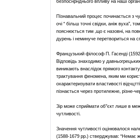
безпоснрнднього впливу на наші орган
Пізнавальний процес починається з чутт
очі “ більш точні свідки, аніж вуха”,
пояснюється тим ,що є назовні, на повер
дурень і неминуче перетвориться на с
Французький філософ П. Гасенді (1592
Відповідь знаходимо у давньогрецьких ф
виникають внаслідок прямого контакту 
трактування феномена, яким ми корист
охарактеризувати властивості відчцтт
пізнається через протилежне, різне-чер
Зір може сприймати об”єкт лише в межа
чутливості.
Значення чутливості оцінювалося нале
(1588-1679 рр.) стверджував: “Немає 