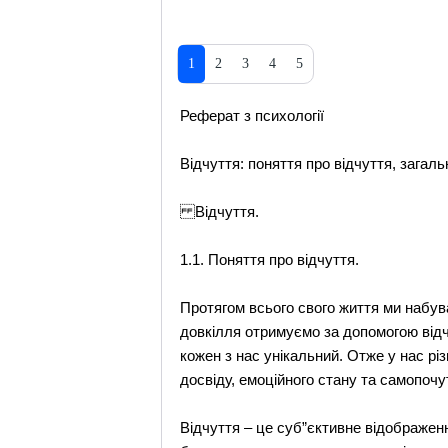
1
2
3
4
5
Реферат з психології
Відчуття: поняття про відчуття, загал
Відчуття.
1.1. Поняття про відчуття.
Протягом всього свого життя ми набув
довкілля отримуємо за допомогою відчу
кожен з нас унікальний. Отже у нас різ
досвіду, емоційного стану та самопочут
Відчуття – це суб”єктивне відображенн