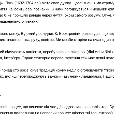
Дж. Локк (1632-1704 рр.) вістоював думку, щовсі знання ми отрим
иття наносить свої позначки. З ними погоджується німецький філо
що б не пройшло раніше через чуття, окрім самого розуму. Отже,
аціонального пізнання.
шого мозку. Відомий дослідник К. Борхгревінік розповідав, що п
вистачало світла, руху, повітря. Ми мовби старіли на очах один о
й відчувають паціенти, перебуваючи в лікарнях (білі стіни,білі х
, інтер”єру. Однак сенсорне перевантаження теж має певні недо
 понад сто років існує традиція кожну неділю оголошувати “тихи
х, вулиці перегороджують важкми чавунними ланцюгами. Наші ор
.
овий процес, що виникає під час дії подразника на аналізатор. 
енергію подразника на нервовий процес; аферентні (доцентрові) й