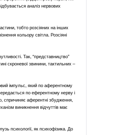
відбувається аналіз нервових
астини, тобто розсіяних на інших
ізнення кольору світла. Розсіяні
чутливості. Так, “представництво”
ині скроневої звинини, тактильних –
овий імпульс, який по аферентному
передається по еферентному нерву і
го, спричиняє аферентні збудження,
еханізм виникнення відчуттів має
узь психології, як психофізика. До