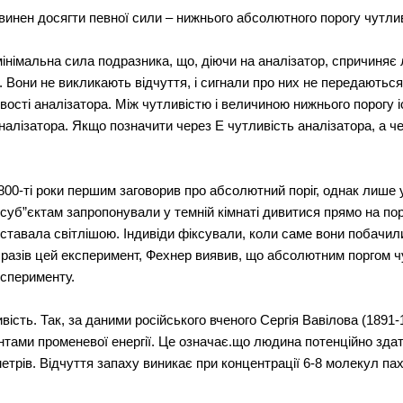
винен досягти певної сили – нижнього абсолютного порогу чутлив
мінімальна сила подразника, що, діючи на аналізатор, спричиняє
Вони не викликають відчуття, і сигнали про них не передаються 
ивості аналізатора. Між чутливістю і величиною нижнього порогу 
налізатора. Якщо позначити через E чутливість аналізатора, а ч
0-ті роки першим заговорив про абсолютний поріг, однак лише у 
 суб”єктам запропонували у темній кімнаті дивитися прямо на по
 ставала світлішою. Індивіди фіксували, коли саме вони побачил
 разів цей експеримент, Фехнер виявив, що абсолютним поргом ч
ксперименту.
сть. Так, за даними російського вченого Сергія Вавілова (1891-19
нтами променевої енергії. Це означає.що людина потенційно здат
ометрів. Відчуття запаху виникає при концентрації 6-8 молекул п