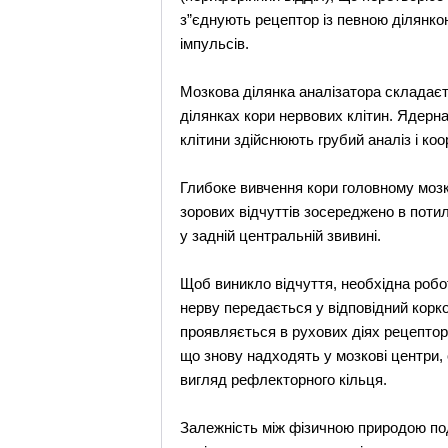
з”єднують рецептор із певною ділянкою
імпульсів.
Мозкова ділянка аналізатора складаєть
ділянках кори нервових клітин. Ядерна
клітини здійснюють грубий аналіз і ко
Глибоке вивчення кори головному мозку
зорових відчуттів зосереджено в потил
у задній центральній звивині.
Щоб виникло відчуття, необхідна робо
нерву передається у відповідний корк
проявляється в рухових діях рецептор
що знову надходять у мозкові центри, 
вигляд рефлекторного кільця.
Залежність між фізичною природою под