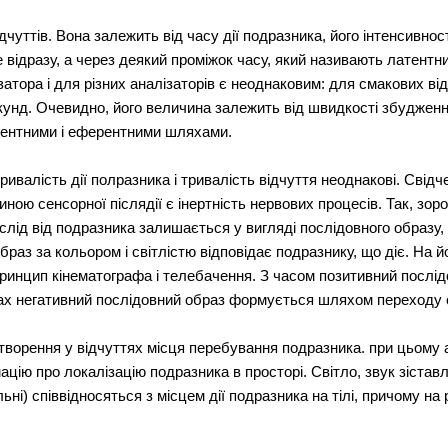
чуттів. Вона залежить від часу дії подразника, його інтенсивност
е відразу, а через деякий проміжок часу, який називають латентн
затора і для різних аналізаторів є неоднаковим: для смакових від
екунд. Очевидно, його величина залежить від швидкості збудженн
рентними і еферентними шляхами.
ивалість дії полразника і тривалість відчуття неоднакові. Свідч
иною сенсорної післядії є інертність нервових процесів. Так, зор
 слід від подразника залишається у вигляді послідовного образу,
раз за кольором і світлістю відповідає подразнику, що діє. На й
принцип кінематографа і телебачення. З часом позитивний послі
ах негативний послідовний образ формується шляхом переходу 
дтворення у відчуттях місця перебування подразника. при цьому 
цію про локалізацію подразника в просторі. Світло, звук зістав
ьні) співвідносяться з місцем дії подразника на тілі, причому на 