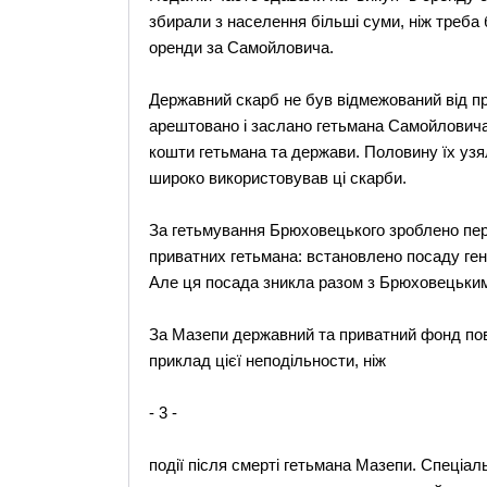
збирали з населення більші суми, ніж треб
оренди за Самойловича.
Державний скарб не був відмежований від пр
арештовано і заслано гетьмана Самойловича,
кошти гетьмана та держави. Половину їх узя
широко використовував ці скарби.
За гетьмування Брюховецького зроблено пер
приватних гетьмана: встановлено посаду гене
Але ця посада зникла разом з Брюховецьким 
За Мазепи державний та приватний фонд пов
приклад цієї неподільности, ніж
- 3 -
події після смерті гетьмана Мазепи. Спеціал