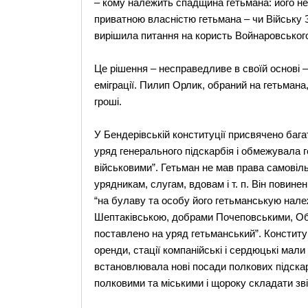
– кому належить спадщина гетьмана: його не
приватною власністю гетьмана – чи Війську З
вирішила питання на користь Войнаровськог
Це рішення – несправедливе в своїй основі 
еміграції. Пилип Орлик, обраний на гетьмана
гроші.
У Бендерівській конституції присвячено баг
уряд генерального підскарбія і обмежувала
військовими”. Гетьман не мав права самовіл
урядникам, слугам, вдовам і т. п. Він повин
“на булаву та особу його гетьманськую нале
Шептаківською, добрами Почеповськими, Обл
поставлено на уряд гетьманський”. Конститу
оренди, стації компанійські і сердюцькі мали
встановлювала нові посади полкових підскарб
полковими та міськими і щороку складати зві