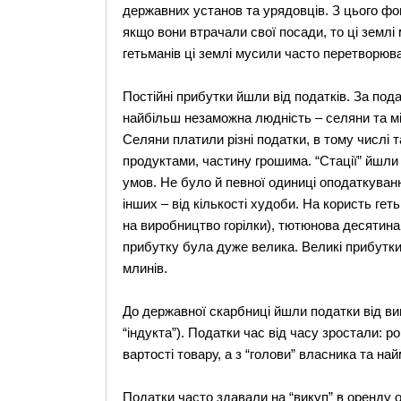
державних установ та урядовців. З цього фон
якщо вони втрачали свої посади, то ці земл
гетьманів ці землі мусили часто перетворюва
Постійні прибутки йшли від податків. За п
найбільш незаможна людність – селяни та міщ
Селяни платили різні податки, в тому числі та
продуктами, частину грошима. “Стації” йшли 
умов. Не було й певної одиниці оподаткуванн
інших – від кількості худоби. На користь гет
на виробництво горілки), тютюнова десятина,
прибутку була дуже велика. Великі прибутки 
млинів.
До державної скарбниці йшли податки від виво
“індукта”). Податки час від часу зростали: р
вартості товару, а з “голови” власника та най
Податки часто здавали на “викуп” в оренду 