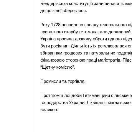
Бендерівська конституція залишилася тільки 
дещо з неї збереглося.
Року 1728 поновлено посаду генерального пі
приватного скарбу гетьмана, але державний 
Україна просила дозволу обрати одного підск
бути росіянин. Діяльність їх регулювалася с
збиранням грошових та натуральних податків
фінансовою стороною праці магістратів. Підс
“Щетну комісию”.
Промисли та торгівля.
Протягом цілої доби Гетьманщини сільське 
господарства України. Ліквідація магнатськ
великого