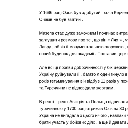
У 1696 році Озов був здобутий , хоча Керче
Очаків не був взятий .
Мазепа стає дуже заможним і починає витрачат
заглушити розмови про те , що він « Лях » ,
Лавру , обвів її монументальною огорожею ,
новий будинок для академії . Поставив церкв
Але всі ці прояви доброчинності у бік церкви
Україну руйнували її , багато людей гинуло в
років гетьманування він відбув 11 разів у по
та Туреччини не відповідали жертвам .
В решті—решт Австрія та Польща підписали м
туречинною у 1700 році отримав Озів на 30 р
Україна не вигадала з цього нічого , навпак
брати участь у бойових діях , а ще й давати