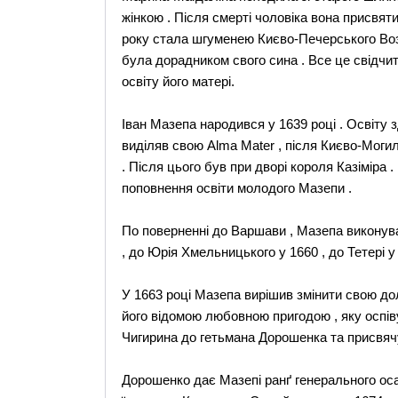
жінкою . Після смерті чоловіка вона присвят
року стала шгуменею Києво-Печерського Возн
була дорадником свого сина . Все це свідчит
освіту його матері.
Іван Мазепа народився у 1639 році . Освіту з
виділяв свою Alma Mater , після Києво-Могиля
. Після цього був при дворі короля Казіміра .
поповнення освіти молодого Мазепи .
По поверненні до Варшави , Мазепа виконува
, до Юрія Хмельницького у 1660 , до Тетері у 
У 1663 році Мазепа вирішив змінити свою дол
його відомою любовною пригодою , яку оспіву
Чигирина до гетьмана Дорошенка та присвячу
Дорошенко дає Мазепі ранґ генерального оса