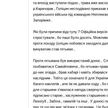
та впохід виступили піздно , трава вже висох
р.Карачорак , Ґоліцин несподівано приказав 
українського війська під командою Неплюєва
Запоріжжя .
Які були причини відступу ? Офіційна версія
спростували , бо паші було досить. Можливо
проти походу (оліцин побоявся заходити дал
винуватим став гетьман .
Проти гетьмана був використаний донос . Сп
позбавитися Самойловича , бо гетьман прави
до них згорда , брав хабарі і навіть збиравс
наслідним . Тобто це означало б для Україн
багато наклепів , але їм не давали ходу , бо
для старшини з’явилася нагода свергнути ге
підписано старою , заслуженою старшиною с
Лизогуб , Забіла , гамалій та інші . У доно
про те що він має зв’язки з татарами . Це бу