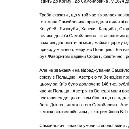
їздить до Криму , до Самойловича , у 1674 д
Треба сказати , що у той час з’явилася неві
гетьмана Самойловича приходили видатні полі
Кочубей , Лизогуби , Ханеки , Кандиба , Ско
велике довір’я Самойловича , став вхожим до
важливі діпломатичні місії , майже щороку їз
приводу « вічного миру » з Польщею . Він нав
був Фаворитом царівни Софії і , фактично , р
Але не зважаючи на відраджування Самойлов
союзу з Польщею , Австрією та Вєнєцією про
цьому за Київ було доплочено 146 тис. рублі
час як Польща , Австрія та Венеція мали в
поставився до цього , тим більш що не вдал
беріг Дніпра , як хотів того Самойлович . А
з московським військом , з котрим йшов В. Ґо
Самойлович , знаючи умови степової війни . 