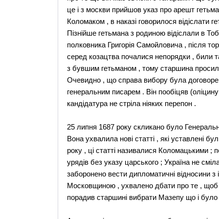
це і з москви прийшов указ про арешт гетьман
Коломаком , в наказі говорилося відіслати г
Пізнійше гетьмана з родиною відіслали в Тобо
полковника Григорія Самойловича , після тор
серед козацтва почалися непорядки , били 
з бувшим гетьманом , тому старшина просила
Очевидно , що справа вибору була договорен
генеральним писарем . Він пообіцяв (оліцину 
кандідатура не стріла ніяких перепон .
25 липня 1687 року скликано було Генеральну 
Вона ухвалила нові статті , які уставлені бу
року , ці статті називалися Коломацькими ; 
урядів без указу царського ; Україна не смі
заборонено вести дипломатичні відносини з і
Московщиною , ухвалено дбати про те , щоб 
порадив старшині вибрати Мазепу що і було 