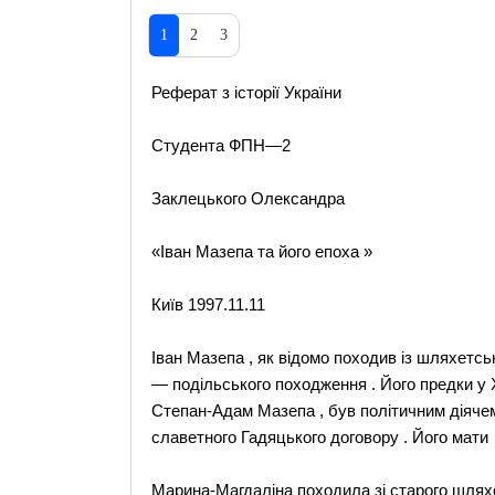
1
2
3
Реферат з історії України
Студента ФПН—2
Заклецького Олександра
«Іван Мазепа та його епоха »
Київ 1997.11.11
Іван Мазепа , як відомо походив із шляхетсь
— подільського походження . Його предки у 
Степан-Адам Мазепа , був політичним діячем 
славетного Гадяцького договору . Його мати
Марина-Магдаліна походила зі старого шлях