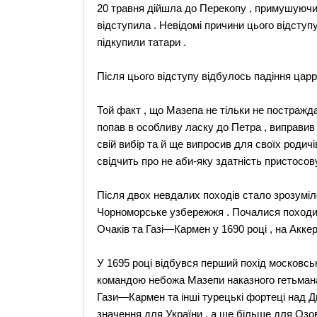
20 травня дійшла до Перекопу , примушуючи 
відступила . Невідомі причини цього відступу
підкупили татари .
Після цього відступу відбулось падіння царрі
Той факт , що Мазепа не тільки не постраждав
попав в особливу ласку до Петра , виправив з
свій вибір та й ще випросив для своїх родичів
свідчить про не аби-яку здатність пристосов
Після двох невдалих походів стало зрозумі
Чорноморське узбережжя . Почалися походи н
Очаків та Газі—Кармен у 1690 році , на Акке
У 1695 році відбувся перший похід московськ
командою небожа Мазепи наказного гетьмана
Гази—Кармен та інші турецькі фортеці над 
значення для України , а ще більше для Озов