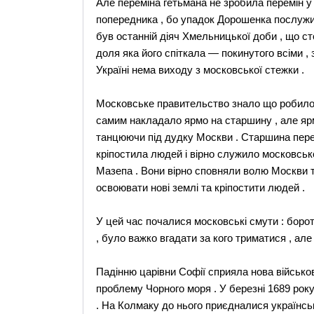
Але переміна гетьмана не зробила перемін у
попередника , бо упадок Дорошенка послужи
був останній діяч Хмельницької доби , що ст
доля яка його спіткала — покинутого всіми
Україні нема виходу з московської стежки .
Московське правительство знало що робило 
самим накладало ярмо на старшину , але яр
танцюючи під дудку Москви . Старшина пере
кріпостила людей і вірно служило московськ
Мазепа . Вони вірно сповняли волю Москви т
освоювати нові землі та кріпостити людей .
У цей час почалися московські смути : борот
, було важко вгадати за кого триматися , ал
Падінню царівни Софії сприяла нова військо
проблему Чорного моря . У березні 1689 рок
. На Колмаку до нього приєдналися українськ