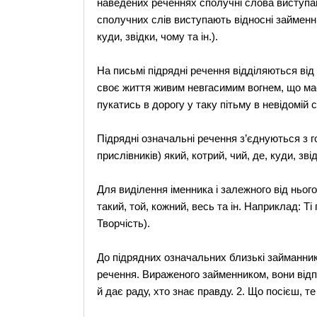
наведених реченнях сполучні слова виступаю
сполучних слів виступають відносні займенники
куди, звідки, чому та ін.).
На письмі підрядні речення відділяються ві
своє життя живим невгасимим вогнем, що має 
пукатись в дорогу у таку пітьму в невідомій с
Підрядні означальні речення з’єднуються з г
прислівників) який, котрий, чий, де, куди, зві
Для виділення іменника і залежного від ньог
такий, той, кожний, весь та ін. Наприклад: Ті
Творчість).
До підрядних означальних близькі займанник
речення. Вираженого займенником, вони від
й дає раду, хто знає правду. 2. Що посієш, те