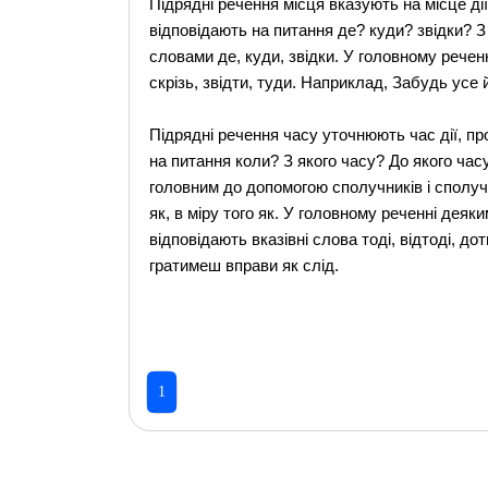
Підрядні речення місця вказують на місце дії
відповідають на питання де? куди? звідки? 
словами де, куди, звідки. У головному речен
скрізь, звідти, туди. Наприклад, Забудь усе 
Підрядні речення часу уточнюють час дії, про
на питання коли? З якого часу? До якого час
головним до допомогою сполучників і сполучни
як, в міру того як. У головному реченні деяк
відповідають вказівні слова тоді, відтоді, до
гратимеш вправи як слід.
1