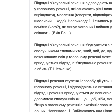
Підрядні з’ясувальні речення відповідають н
у головному реченні, які означають різні вия
вирішувати), мовлення (говорити, відповідати
щасливий, шкода). Наприклад: 1. І снилось (щ
помітив (чого?), як минув чагарник і вийшов 
співають. (Яків Баш.)
Підрядні з’ясувальні речення з’єднуються з 
сполучниками словами хто, який, чий, де, ку
пояснюваних слів у головному реченні може ві
приєднується підрядне з’ясувальне речення:
любить (Т. Шевченко).
Підрядні речення ступеня і способу дії уточню
головному реченні, і відповідають на питання
підрядні речення приєднуються до певного с
допомогою сполучників як, що, щоб, ніби, мов
Якщо в головному реченні є вказівні слова на
до них. Наприклад: 1. Здіймаючись над ніччю