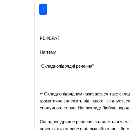
1
РЕФЕРАТ
На тему
“Складнопідрядні речення”
Складнопідрядним називається таке складн
граматично залежить від іншого і з’єднуєтьс
сполучного слова. Наприклад: Люблю народ, я
Складнопідрядне речення складається з голо
пояснюють головне в цілому або один з його 