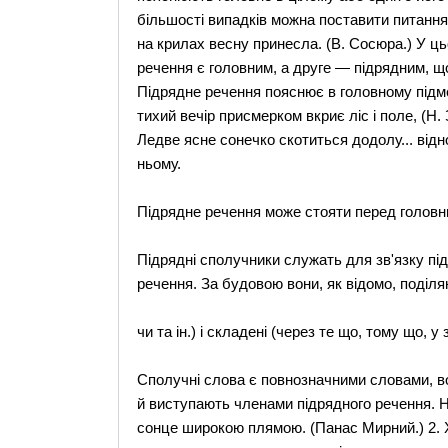
більшості випадків можна поставити питання.
на крилах весну принесла. (В. Сосюра.) У ц
речення є головним, а друге — підрядним, 
Підрядне речення пояснює в головному підме
тихий вечір присмерком вкриє ліс і поле, (Н.
Ледве ясне сонечко скотиться додолу... відно
ньому.
Підрядне речення може стояти перед головним
Підрядні сполучники служать для зв'язку пі
речення. За будовою вони, як відомо, поділяю
чи та ін.) і складені (через те що, тому що, у 
Сполучні слова є повнозначними словами, во
й виступають членами підрядного речення. Нап
сонце широкою плямою. (Панас Мирний.) 2. Хт