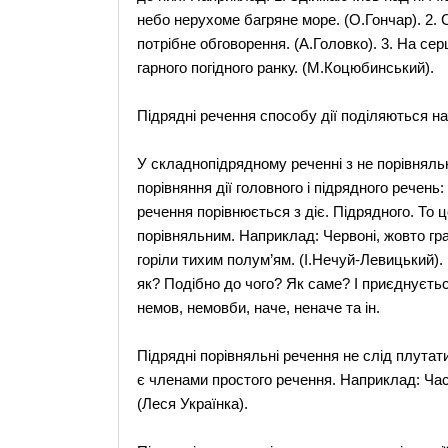
небо нерухоме багряне море. (О.Гончар). 2. 
потрібне обговорення. (А.Головко). 3. На серц
гарного погідного ранку. (М.Коцюбинський).
Підрядні речення способу дії поділяються на 
У складнопідрядному реченні з не порівняль
порівняння дії головного і підрядного речень:
речення порівнюється з діє. Підрядного. То 
порівняльним. Наприклад: Червоні, жовто грач
горіли тихим полум’ям. (І.Нечуй-Левицький).
як? Подібно до чого? Як саме? І приєднуєтьс
немов, немовби, наче, неначе та ін.
Підрядні порівняльні речення не слід плутати
є членами простого речення. Наприклад: Час 
(Леся Українка).