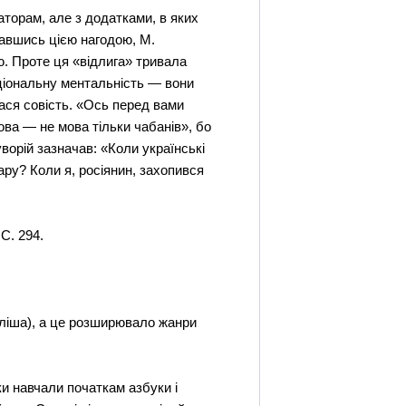
аторам, але з додатками, в яких
тавшись цією нагодою, М.
ю. Проте ця «відлига» тривала
аціональну ментальність — вони
ася совість. «Ось перед вами
ова — не мова тільки чабанів», бо
ворій зазначав: «Коли українські
ру? Коли я, росіянин, захопився
С. 294.
уліша), а це розширювало жанри
ки навчали початкам азбуки і