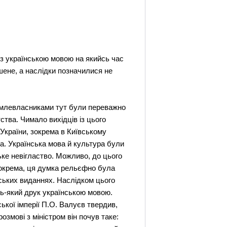
я з українською мовою на якийсь час
шене, а наслідки позначилися не
 землевласниками тут були переважно
тва. Чимало вихідців із цього
України, зокрема в Київському
на. Українська мова й культура були
ьке невігластво. Можливо, до цього
Зокрема, ця думка рельєфно була
йських виданнях. Наслідком цього
дь-який друк українською мовою.
ької імперії П.О. Валуєв твердив,
озмові з міністром він почув таке: