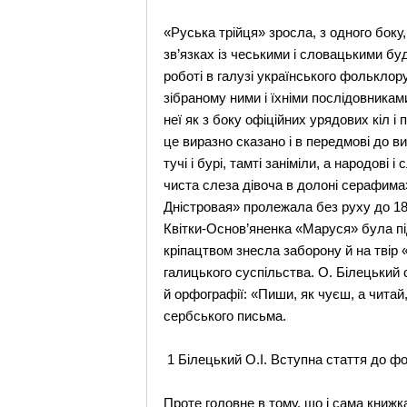
«Руська трійця» зросла, з одного боку
зв’язках із чеськими і словацькими б
роботі в галузі українського фольклор
зібраному ними і їхніми послідовниками
неї як з боку офіційних урядових кіл і
це виразно сказано і в передмові до в
тучі і бурі, тамті заніміли, а народов
чиста слеза дівоча в долоні серафима» 
Дністровая» пролежала без руху до 184
Квітки-Основ’яненка «Маруся» була пі
кріпацтвом знесла заборону й на твір 
галицького суспільства. О. Білецький
й орфографії: «Пиши, як чуєш, а чита
сербського письма.
1 Білецький О.І. Вступна стаття до фо
Проте головне в тому, що і сама книжка