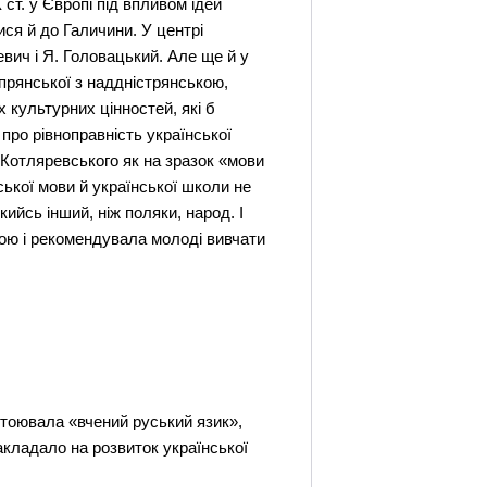
т. у Європі під впливом ідей
ися й до Галичини. У центрі
вич і Я. Головацький. Але ще й у
іпрянської з наддністрянською,
х культурних цінностей, які б
 про рівноправність української
. Котляревського як на зразок «мови
ької мови й української школи не
ийсь інший, ніж поляки, народ. І
тою і рекомендувала молоді вивчати
дстоювала «вчений руський язик»,
акладало на розвиток української