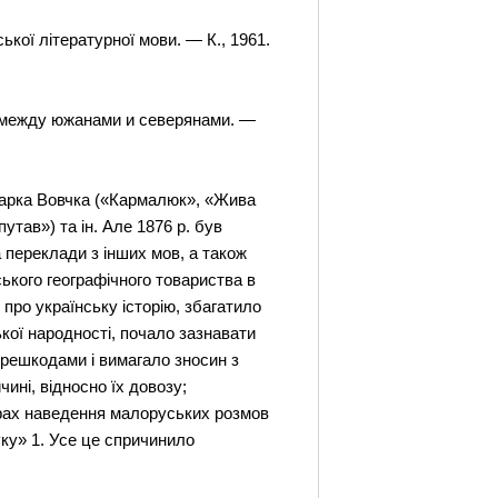
ької літературної мови. — К., 1961.
е между южанами и северянами. —
 Марка Вовчка («Кармалюк», «Жива
утав») та ін. Але 1876 р. був
 переклади з інших мов, а також
ського географічного товариства в
про українську історію, збагатило
ької народності, почало зазнавати
ерешкодами і вимагало зносин з
ині, відносно їх довозу;
орах наведення малоруських розмов
уку» 1. Усе це спричинило