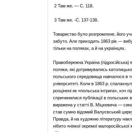
2 Там же. — С. 118.
3 Там же. -С. 137-138.
Товариство було розгромлене, його уча
забуто. Але приходить 1863 рік — виб
тільки на поляках, а й на українцях.
Правобережна Україна (підросійська) 
поляки, які дотримувались католицьког
польського середовища навчалося в то
університеті. Коли в 1863 р. спалахну
розцінені як «польська інтрига», хоч 
спричинилися публікації в польських 
виражена у статті В. Міцкевича — син
став сумно відомий Валуєвський цирку
Правда, й на художню літературу накла
нібито «ніякої окремої малоросійської 