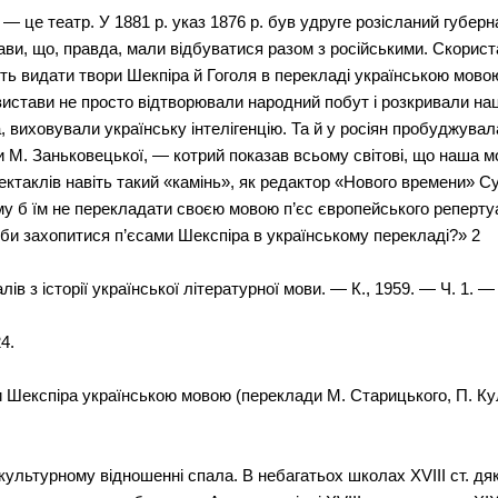
 — це театр. У 1881 р. указ 1876 р. був удруге розісланий губерн
тави, що, правда, мали відбуватися разом з російськими. Скорис
іть видати твори Шекпіра й Гоголя в перекладі українською мово
і вистави не просто відтворювали народний побут і розкривали н
 виховували українську інтелігенцію. Та й у росіян пробуджувал
хи М. Заньковецької, — котрий показав всьому світові, що наша м
ектаклів навіть такий «камінь», як редактор «Нового времени» Су
му б їм не перекладати своєю мовою п’єс європейського репертуа
г би захопитися п’єсами Шекспіра в українському перекладі?» 2
в з історії української літературної мови. — К., 1959. — Ч. 1. — 
4.
и Шекспіра українською мовою (переклади М. Старицького, П. К
у культурному відношенні спала. В небагатьох школах XVIII ст. дя