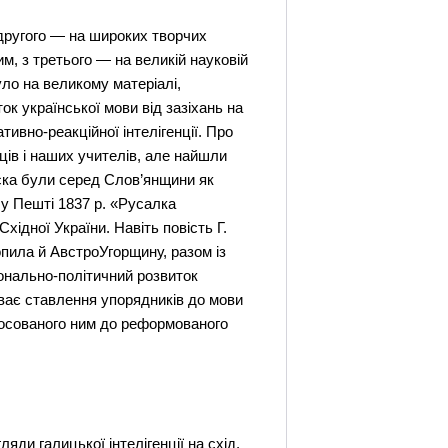
з другого — на широких творчих
, з третього — на великій науковій
уло на великому матеріалі,
ок української мови від зазіхань на
тивно-реакційної інтелігенції. Про
вців і наших учителів, але найшли
руска були серед Слов’янщини як
а у Пешті 1837 р. «Русалка
ідної України. Навіть повість Г.
пила й АвстроУгорщину, разом із
іонально-політичний розвиток
иває ставлення упорядників до мови
тосованого ним до реформованого
яди галицької інтелігенції на схід,