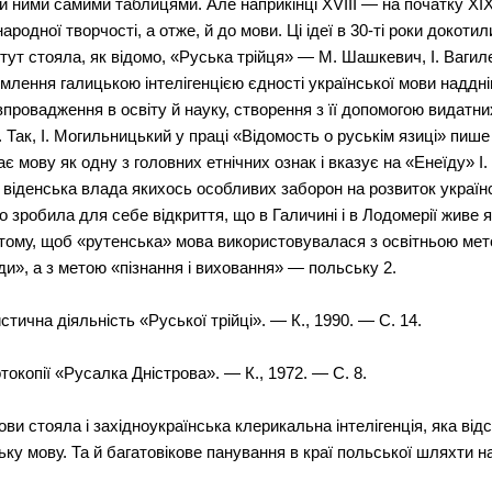
ними самими таблицями. Але наприкінці XVIII — на початку XIX с
родної творчості, а отже, й до мови. Ці ідеї в 30-ті роки докотил
ут стояла, як відомо, «Руська трійця» — М. Шашкевич, І. Вагиле
омлення галицькою інтелігенцією єдності української мови наддн
впровадження в освіту й науку, створення з її допомогою видатни
 Так, І. Могильницький у праці «Відомость о руськім язиці» пише
є мову як одну з головних етнічних ознак і вказує на «Енеїду» І
 віденська влада якихось особливих заборон на розвиток українс
 зробила для себе відкриття, що в Галичині і в Лодомерії живе як
 тому, щоб «рутенська» мова використовувалася з освітньою ме
ди», а з метою «пізнання і виховання» — польську 2.
тична діяльність «Руської трійці». — К., 1990. — С. 14.
токопії «Русалка Дністрова». — К., 1972. — С. 8.
ови стояла і західноукраїнська клерикальна інтелігенція, яка ві
ьку мову. Та й багатовікове панування в краї польської шляхти н