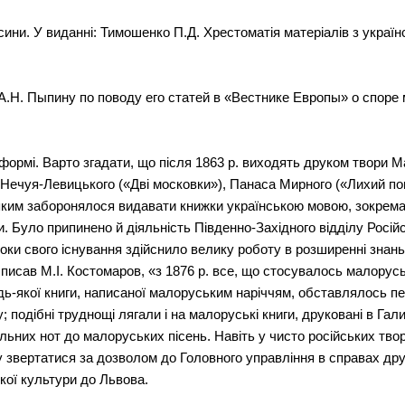
ини. У виданні: Тимошенко П.Д. Хрестоматія матеріалів з українс
А.Н. Пыпину по поводу его статей в «Вестнике Европы» о спор
 формі. Варто згадати, що після 1863 р. виходять друком твори
І. Нечуя-Левицького («Дві московки»), Панаса Мирного («Лихий поп
яким заборонялося видавати книжки українською мовою, зокрема
ки. Було припинено й діяльність Південно-Західного відділу Росій
оки свого існування здійснило велику роботу в розширенні знань 
Як писав М.І. Костомаров, «з 1876 р. все, що стосувалось малорус
удь-якої книги, написаної малоруським наріччям, обставлялось п
подібні труднощі лягали і на малоруські книги, друковані в Галич
ьних нот до малоруських пісень. Навіть у чисто російських тв
бу звертатися за дозволом до Головного управління в справах др
кої культури до Львова.