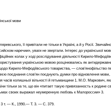
їнської мови
вського, її привітали не тільки в Україні, а й у Росії. Звичайно
ссийском наречии», уваги не звертали. Інтерес до української мов
 офіційних колах у ході розслідування діяльності Кирило-Мефодії
користування українською мовою розцінювались як антидержавний
 щодо Кирило-Мефодіївського товариства, — слов’янофільство п
деєю поєднання слов’ян поєднують думки про відновлення мови, л
я часів колишньої вільності й гетьманщини 1. М.О. Маркович, як
їни тільки за те, що він «питает такую привязанность к родине 
письмах своих выражал неумеренную любовь к Малороссии» 3.
 т. — К., 1990.— Т. 3. — С. 379.