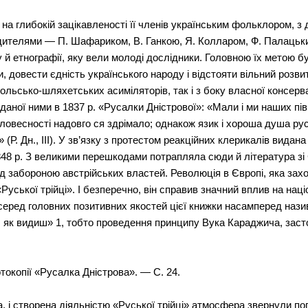
, на глибокій зацікавленості її членів українським фольклором, 
удителями — П. Шафариком, В. Ганкою, Я. Колларом, Ф. Палацьким
у й етнографії, яку вели молоді дослідники. Головною їх метою б
, довести єдність українського народу і відстояти вільний розвит
 польсько-шляхетських асиміляторів, так і з боку власної консерва
иданої ними в 1837 p. «Русалки Дністрової»: «Мали і ми наших пі
і і словесності надовго ся здрімало; однакож язик і хороша душа 
(Р. Дн., III). У зв’язку з протестом реакційних клерикалів видан
8 р. З великими перешкодами потрапляла сюди й література зі Сх
д забороною австрійських властей. Революція в Європі, яка захо
«Руської трійці». І безперечно, він справив значний вплив на нац
 серед головних позитивних якостей цієї книжки насамперед наз
й, як видиш» 1, тобто проведення принципу Вука Караджича, зас
токопії «Русалка Дністрова». — С. 24.
, і створена діяльністю «Руської трійці» атмосфера звернули погл