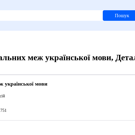
Пошук
льних меж української мови, Дета
ж української мови
сій
751