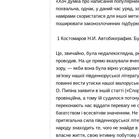
«Хоч думка про написання популярних 
похвальна, однак, у даний час уряд, 
намірами скористатися для іншої мети
поширювати законозлочинних підбурюва
1 Костомаров Н.И. Автобиография. Бун
Це, звичайно, була недалекоглядна, рет
проводив. На це прямо вказували вчені
зору, — якби вона була вірно усвідом
зв’язку нашої південноруської літерату
повинні вести утиски нашої малорусько
О. Пипіна заявити в іншій статті («С
провінційна, а тому їй судилося потон
переконають нас віддати перевагу не сво
багатством і всесвітнім значенням. Не
притягальна сила південноруської літе
народу знаходить те, чого не знайде в 
власне життя, свою інтимну побутову і