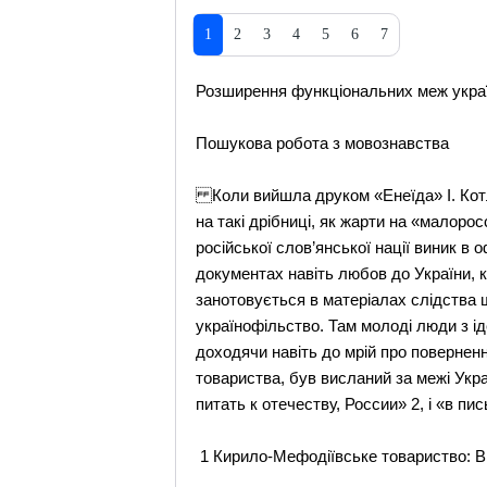
1
2
3
4
5
6
7
Розширення функціональних меж укра
Пошукова робота з мовознавства
Коли вийшла друком «Енеїда» І. Котляре
на такі дрібниці, як жарти на «малоро
російської слов’янської нації виник в
документах навіть любов до України, 
занотовується в матеріалах слідства
українофільство. Там молоді люди з і
доходячи навіть до мрій про поверненн
товариства, був висланий за межі Укра
питать к отечеству, России» 2, і «в 
1 Кирило-Мефодіївське товариство: В 3