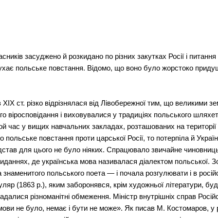
сників засуджено й розкидано по різних закутках Росії і питанн
ухає польське повстання. Відомо, що воно було жорстоко приду
в XIX ст. різко відрізнялася від Лівобережної тим, що великими
о віросповідання і виховувалися у традиціях польського шляхетс
й час у вищих навчальних закладах, розташованих на території 
ло польське повстання проти царської Росії, то потерпіла й Украї
підстав для цього не було ніяких. Спрацювало звичайне чиновниц
виданнях, де українська мова називалася діалектом польської. 
а знаменитого польського поета — і почала розгулювати і в росі
ляр (1863 р.), яким заборонявся, крім художньої літератури, бу
далися різноманітні обмеження. Міністр внутрішніх справ Російс
мови не було, немає і бути не може». Як писав М. Костомаров, у р