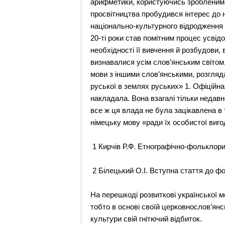
арифметики, користуючись зробленими 
просвітництва пробудився інтерес до на
національно-культурного відродження т
20-ті роки став помітним процес усвід
необхідності її вивчення й розбудови, 
визнавалися усім слов’янським світом.
мови з іншими слов’янськими, розгляда
руської в землях руських» 1. Офіційна
накладала. Вона взагалі тільки недавно
все ж ця влада не була зацікавлена в
німецьку мову «ради їх особистої виго
1 Кирчів Р.Ф. Етнографічно-фольклорис
2 Білецький О.І. Вступна стаття до фо
На перешкоді розвиткові української м
тобто в основі своїй церковнослов’янс
культури свій гнітючий відбиток.