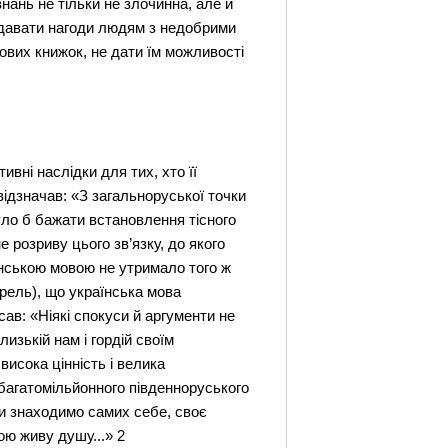
ань не тільки не злочинна, але й
е давати нагоди людям з недобрими
ових книжок, не дати їм можливості
ивні наслідки для тих, хто її
відзначав: «З загальноруської точки
уло б бажати встановлення тісного
е розриву цього зв’язку, до якого
аїнською мовою не утримало того ж
рель), що українська мова
ав: «Ніякі спокуси й аргументи не
лизькій нам і гордій своїм
висока цінність і велика
 багатомільйонного південноруського
 ми знаходимо самих себе, своє
ою живу душу...» 2