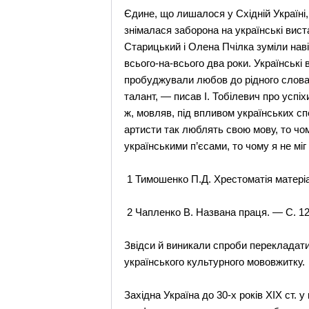
Єдине, що лишалося у Східній Україні,
знімалася заборона на українські вис
Старицький і Олена Пчілка зуміли нав
всього-на-всього два роки. Українськ
пробуджували любов до рідного слова,
талант, — писав І. Тобілевич про успі
ж, мовляв, під впливом українських сп
артисти так люблять свою мову, то чо
українськими п’єсами, то чому я не мі
1 Тимошенко П.Д. Хрестоматія матеріалі
2 Чапленко В. Названа праця. — С. 12
Звідси й виникали спроби перекладат
українського культурного мововжитку.
Західна Україна до 30-х років XIX ст. 