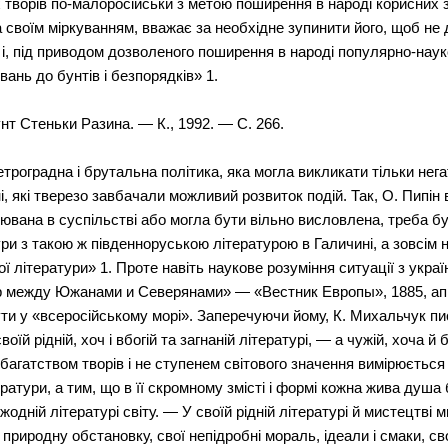
творів по-малоросійськи з метою поширення в народі корисних зн
за своїм міркуванням, вважає за необхідне зупинити його, щоб н
 і, під приводом дозволеного поширення в народі популярно-наук
нь до бунтів і безпорядків» 1.
т Стеньки Разина. — К., 1992. — С. 266.
роградна і брутальна політика, яка могла викликати тільки негат
, які тверезо завбачали можливий розвиток подій. Так, О. Пипін 
лювана в суспільстві або могла бути вільно висловлена, треба б
ри з такою ж південноруською літературою в Галичині, а зовсім н
ї літератури» 1. Проте навіть наукове розуміння ситуації з укр
пор между Южанами и Северянами» — «Вестник Европы», 1885, ап
ути у «всеросійському морі». Заперечуючи йому, К. Михальчук пис
їй рідній, хоч і вбогій та загнаній літературі, — а чужій, хоча й б
 багатством творів і не ступенем світового значення вимірюється 
ратури, а тим, що в її скромному змісті і формі кожна жива душа
жодній літературі світу. — У своїй рідній літературі й мистецтві
 природну обстановку, свої непідробні мораль, ідеали і смаки, св