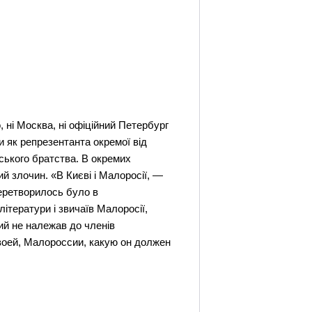
, ні Москва, ні офіційний Петербург
и як репрезентанта окремої від
вського братства. В окремих
 злочин. «В Києві і Малоросії, —
еретворилось було в
ітератури і звичаїв Малоросії,
ий не належав до членів
своей, Малороссии, какую он должен