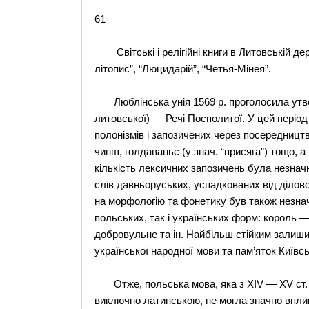
61
Світські і релігійні книги в Литовській де
літопис”, “Люцидарій”, “Четья-Мінея”.
Люблінська унія 1569 p. проголосила утво
литовської) — Речі Посполитої. У цей період
полонізмів і запозичених через посередницт
чинш, голдаваньє (у знач. “присяга”) тощо, а
кількість лексичних запозичень була незнач
слів давньоруських, успадкованих від ділов
на морфологію та фонетику був також незна
польських, так і українських форм: король
добровульне та ін. Найбільш стійким залишив
української народної мови та пам’яток Київсь
Отже, польська мова, яка з XIV — ХV ст. 
виключно латинською, не могла значно вплин