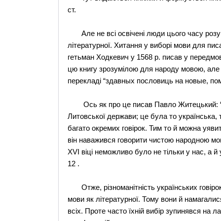
ст.
Але не всі освічені люди цього часу розум
літературної. Хитання у виборі мови для пис
гетьман Ходкевич у 1568 р. писав у передмов
цю книгу зрозумілою для народу мовою, але 
перекладі “здавных пословиць на новые, по
Ось як про це писав Павло Житецький: “М
Литовської держави; це була то українська, т
багато окремих говірок. Тим то й можна уявит
він наважився говорити чистою народною мов
ХVІ віці неможливо було не тільки у нас, а 
12 .
Отже, різноманітність українських говірок
мови як літературної. Тому вони й намагалис
всіх. Проте часто їхній вибір зупинявся на л