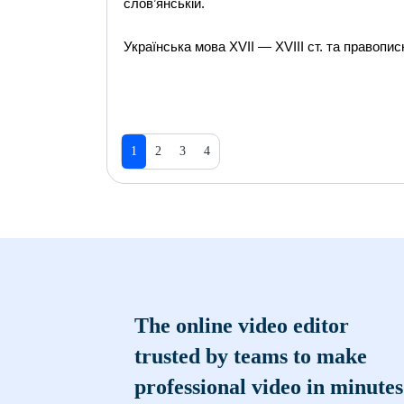
слов’янській.
Українська мова ХVІІ — ХVІІІ ст. та правопис
1
2
3
4
The online video editor
trusted by teams to make
professional video in minutes