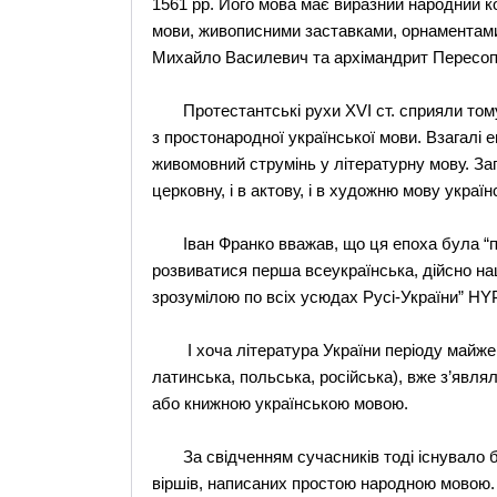
1561 pp. Його мова має виразний народний к
мови, живописними заставками, орнаментами
Михайло Василевич та архімандрит Пересопн
Протестантські рухи ХVІ ст. сприяли тому
з простонародної української мови. Взагалі 
живомовний струмінь у літературну мову. За
церковну, і в актову, і в художню мову украї
Іван Франко вважав, що ця епоха була “пор
розвиватися перша всеукраїнська, дійсно на
зрозумілою по всіх усюдах Русі-України” HYP
І хоча література України періоду майже т
латинська, польська, російська), вже з’явля
або книжною українською мовою.
За свідченням сучасників тоді існувало бе
віршів, написаних простою народною мовою.