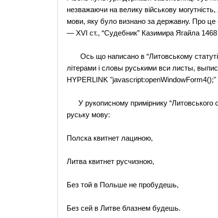
незважаючи на велику військову могутність, 
мови, яку було визнано за державну. Про це 
— ХVІ ст., “Судебник” Казимира Ягайла 1468 p
Ось що написано в “Литовському статуті” 
літерами і словы руськими вси листы, выпис
HYPERLINK "javascript:openWindowForm4();"
У рукописному примірнику “Литовського с
руську мову:
Полска квитнет лациною,
Литва квитнет русчизною,
Без той в Польше не пробудешь,
Без сей в Литве блазнем будешь.