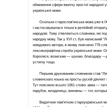
обмеження сфери вжитку простої народної у
української мови.
Оскільки старослов’янська мова уже в ІХ 
і застосовувалася тільки в релігійній літера
народові. Тому з’являються словники, які по
народну мову. Так у ХVІ ст. був написаний “
невідомого автора, в якому пояснено 776 сл
лексикографічна спроба української мови. 
боролися, возискаю — шукаю, благодару —
устигну тощо.
Першим друкованим словником став “Лекси
словенскаго языка на просты рускій діялект 
Тут пояснено всього 1061 слово: авва — тат
парубок, младенець; виновны — тот, которы
Видатною пам’яткою староукраїнської мови