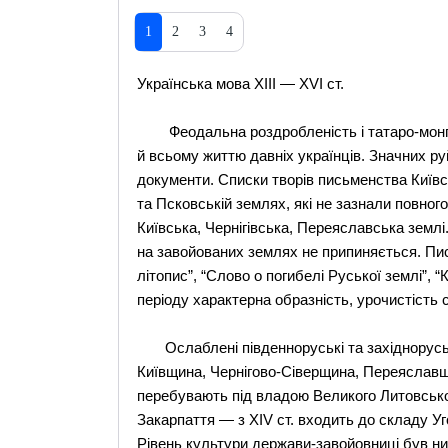
1
2
3
4
Українська мова ХІІІ — ХVІ ст.
Феодальна роздробленість і татаро-монгол
й всьому життю давніх українців. Значних руй
документи. Списки творів письменства Київс
та Псковській землях, які не зазнали повно
Київська, Чернігівська, Переяславська землі
на завойованих землях не припиняється. Пис
літопис”, “Слово о погибелі Руської землі”, 
періоду характерна образність, урочистість 
Ослаблені південноруські та західноруські 
Київщина, Чернігово-Сіверщина, Переяславщ
перебувають під владою Великого Литовсько
Закарпаття — з XIV ст. входить до складу У
Рівень культури держави-завойовниці був ни