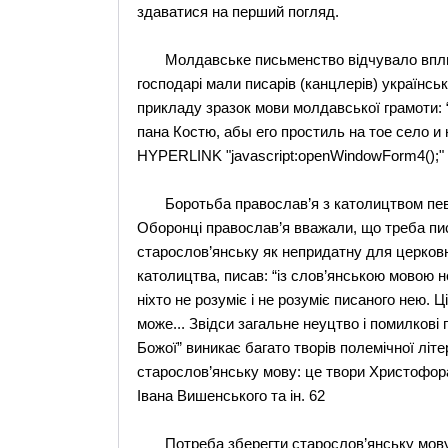
здаватися на перший погляд.
Молдавське письменство відчувало вплив с
господарі мали писарів (канцлерів) українсь
прикладу зразок мови молдавської грамоти: 
пана Костю, абы его простиль на тое село и 
HYPERLINK "javascript:openWindowForm4();" 
Боротьба православ’я з католицтвом певно
Оборонці православ’я вважали, що треба пи
старослов’янську як непридатну для церковн
католицтва, писав: “із слов’янською мовою н
ніхто не розуміє і не розуміє писаного нею. Ц
може... Звідси загальне неуцтво і помилкові 
Божої” виникає багато творів полемічної літ
старослов’янську мову: це твори Христофора
Івана Вишенського та ін. 62
Потреба зберегти старослов’янську мову в