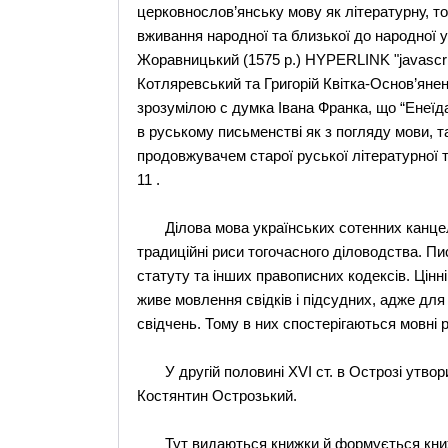
церковнослов’янську мову як літературну, то 
вживання народної та близької до народної у
Жоравницький (1575 p.) HYPERLINK "javascrip
Котляревський та Григорій Квітка-Основ’янен
зрозумілою с думка Івана Франка, що “Енеї
в руському письменстві як з погляду мови, та
продовжувачем старої руської літературної 
11 .
Ділова мова українських сотенних канцеля
традиційні риси тогочасного діловодства. Пи
статуту та інших правописних кодексів. Цінн
живе мовлення свідків і підсудних, адже для
свідчень. Тому в них спостерігаються мовні 
У другій половині ХVІ ст. в Острозі утвор
Костянтин Острозький.
Тут видаються книжки й формується книжна