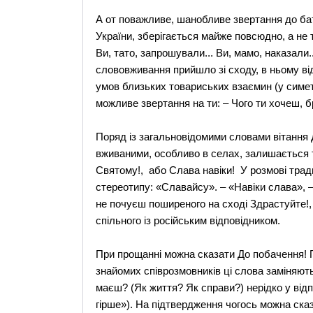
А от поважливе, шанобливе звертання до бать
України, зберігається майже повсюдно, а не т
Ви, тато, запрошували... Ви, мамо, наказали.
слововживання прийшло зі сходу, в ньому ві
умов близьких товариських взаємин (у симетр
можливе звертання на ти: – Чого ти хочеш, 
Поряд із загальновідомими словами вітання
вживаними, особливо в селах, залишається т
Святому!, або Слава навіки! У розмові трад
стереотипу: «Славайсу». – «Навіки слава», 
не почуєш поширеного на сході Здрастуйте!,
спільного із російським відповідником.
При прощанні можна сказати До побачення! П
знайомих співрозмовників ці слова заміняють
маєш? (Як життя? Як справи?) нерідко у відп
гірше»). На підтвердження чогось можна сказ