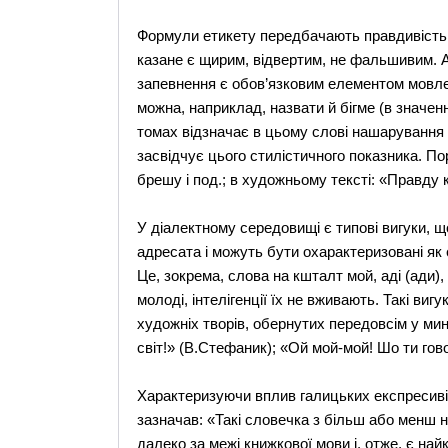
Формули етикету передбачають правдивість,
казане є щирим, відвертим, не фальшивим. А 
запевнення є обов’язковим елементом мовле
можна, наприклад, назвати й бігме (в значен
томах відзначає в цьому слові нашарування з
засвідчує цього стилістичного показника. Пор
брешу і под.; в художньому тексті: «Правду к
У діалектному середовищі є типові вигуки, 
адресата і можуть бути охарактеризовані як
Це, зокрема, слова на кшталт мой, аді (ади),
молоді, інтелігенції їх не вживають. Такі виг
художніх творів, обернутих передовсім у мину
світ!» (В.Стефаник); «Ой мой-мой! Шо ти го
Характеризуючи вплив галицьких експресиві
зазначав: «Такі словечка з більш або менш
далеко за межі книжкової мови і, отже, є на