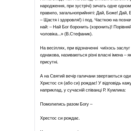
народження, при зустрічі) зичать одне одно
правило, загальноприйняті: Дай, Боже! Дай, Б
– Щастя і здоровля!) і под. Часткою на поз
най: – Най Бог боронить (хоронить)! Порівня
чоловіка...» (В.Стефаник).
На весіллях, при відзначенні чиїхось заслуг
однакова, називаються різні власні імена – як
присутні.
А на Святий вечір галичани звертаються од
Христос ся (або си) рождає! У відповідь кажу
наприклад, у сучасній співанці Р. Кумлика:
Помолились разом Богу –
Хрестос си рождає.