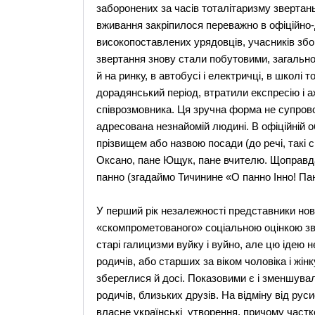
заборонених за часів тоталітаризму звертань 
вживання закріпилося переважно в офіційно-д
високопоставлених урядовців, учасників зборів
звертання знову стали побутовими, загально
й на ринку, в автобусі і електричці, в школі т
дорадянський період, втратили експресію і а
співрозмовника. Ця зручна форма не супров
адресована незнайомій людині. В офіційній 
прізвищем або назвою посади (до речі, такі 
Оксано, пане Ющук, пане вчителю. Щоправда
панно (згадаймо Тичинине «О панно Інно! Пан
У перший рік незалежності представники ново
«скомпрометованого» соціальною оцінкою зве
старі галицизми вуйку і вуйно, але цю ідею 
родичів, або старших за віком чоловіка і жінк
збереглися й досі. Показовими є і зменшувал
родичів, близьких друзів. На відміну від рус
власне українські утворення, причому частков