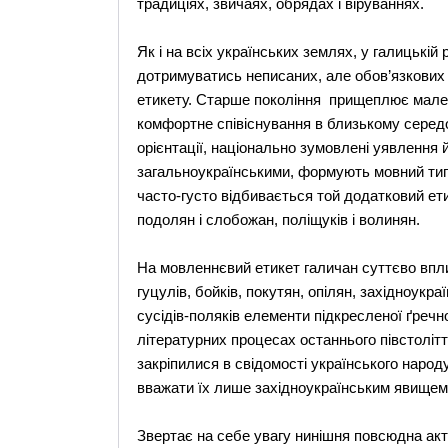
традиціях, звичаях, обрядах і віруваннях.
Як і на всіх українських землях, у галицькі
дотримуватись неписаних, але обов’язкових у
етикету. Старше покоління прищеплює малеч
комфортне співіснування в близькому середов
орієнтації, національно зумовлені уявлення й
загальноукраїнськими, формують мовний тип 
часто-густо відбивається той додатковий ет
подолян і слобожан, поліщуків і волинян.
На мовленнєвий етикет галичан суттєво впли
гуцулів, бойків, покутян, опілян, західноукра
сусідів-поляків елементи підкресленої ґречн
літературних процесах останнього півстоліт
закріпилися в свідомості українського народу
вважати їх лише західноукраїнським явищем
Звертає на себе увагу нинішня повсюдна акт