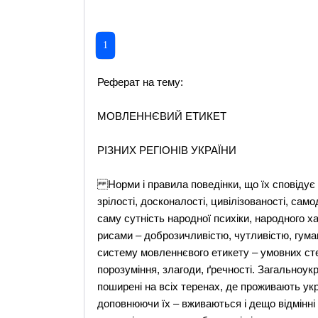
1
Реферат на тему:
МОВЛЕННЄВИЙ ЕТИКЕТ
РІЗНИХ РЕГІОНІВ УКРАЇНИ
Норми і правила поведінки, що їх сповідує н
зрілості, досконалості, цивілізованості, са
саму сутність народної психіки, народного х
рисами – доброзичливістю, чутливістю, гум
систему мовленнєвого етикету – умовних стер
порозуміння, злагоди, ґречності. Загальноук
поширені на всіх теренах, де проживають укр
доповнюючи їх – вживаються і дещо відмінні