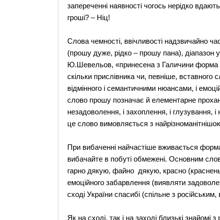
запереченні наявності чогось нерідко вдаютьс
гроші? – Ніц!
Слова чемності, ввічливості надзвичайно ча
(прошу дуже, рідко – прошу пана), діапазон 
Ю.Шевельов, «принесена з Галичини форма п
скільки прислівника чи, певніше, вставного 
відмінного і семантичними нюансами, і емоці
слово прошу позначає й елементарне прохання
незадоволення, і захоплення, і глузування, і
це слово вимовляється з найрізноманітнішою
При вибаченні найчастіше вживається форма
вибачайте в побуті обмежені. Основним слов
гарно дякую, файно дякую, красно (краснень
емоційного забарвлення (виявляти задоволен
сході України спасибі (спільне з російським,
Як на сході, так і на заході близькі знайомі з 