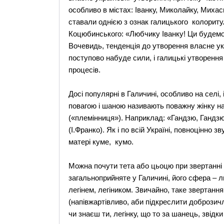
особливо в містах: Іванку, Миколайку, Михас
ставали однією з ознак галицького колориту
Коцюбинського: «Любчику Іванку! Ци будемо в
Вочевидь, тенденція до утворення власне у
поступово набуде сили, і галицькі утворенн
процесів.
Досі популярні в Галичині, особливо на селі,
повагою і шаною називають поважну жінку н
(«племінниця»). Наприклад: «Гандзю, Гандзюн
(І.Франко). Як і по всій Україні, повноцінно 
матері куме, кумо.
Можна почути тета або цьоцю при звертанні 
загальноприйняте у Галичині, його сфера – 
легінем, легіником. Звичайно, таке звертання
(напівжартівливо, аби підкреслити доброзич
чи знаєш ти, легінку, що то за шанець, звідки