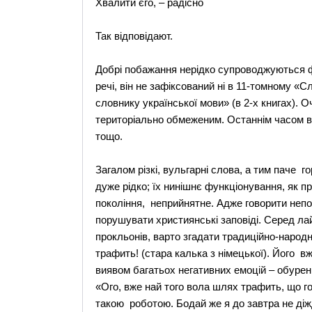
Хвалити єго, – радісно
Так відповідают.
Добрі побажання нерідко супроводжуються фр
речі, він не зафіксований ні в 11-томному «
словнику української мови» (в 2-х книгах). О
територіально обмеженим. Останнім часом ві
тощо.
Загалом різкі, вульгарні слова, а тим паче 
дуже рідко; їх нинішнє функціонування, як п
покоління, неприйнятне. Адже говорити непо
порушувати християнські заповіді. Серед ла
прокльонів, варто згадати традиційно-народн
трафить! (стара калька з німецької). Його в
виявом багатьох негативних емоцій – обуренн
«Ого, вже най того вола шлях трафить, що г
такою роботою. Бодай же я до завтра не діж