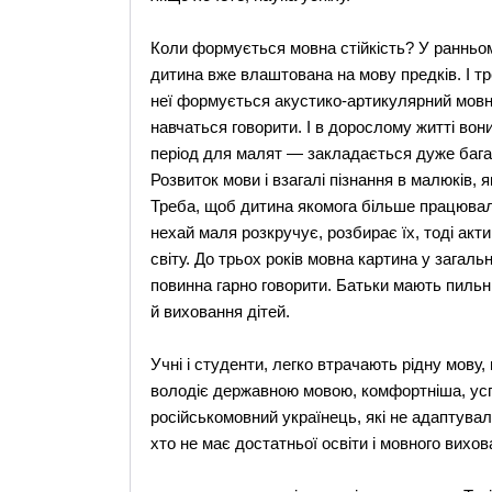
Коли формується мовна стійкість? У ранньом
дитина вже влаштована на мову предків. І т
неї формується акустико-артикулярний мовни
навчаться говорити. І в дорослому житті вон
період для малят — закладається дуже багат
Розвиток мови і взагалі пізнання в малюків, я
Треба, щоб дитина якомога більше працювала 
нехай маля розкручує, розбирає їх, тоді акт
світу. До трьох років мовна картина у загал
повинна гарно говорити. Батьки мають пильн
й виховання дітей.
Учні і студенти, легко втрачають рідну мову,
володіє державною мовою, комфортніша, успі
російськомовний українець, які не адаптували
хто не має достатньої освіти і мовного вихо