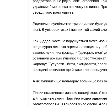
роздратовано, не рідко навіть агресивно. Т
української мови, яка ні в чому не винна. Пр
серед якого вони живуть.
Радянське суспільство тривалий час було дов
пісні. В університетах і пивних той самий сл
Так. Дедалі частіше порушується межа мовно
нецензурна лексика агресивно входять у поб
законослухняних громадян "доторкнутися" до
останніми роками з'явилося слово "тусовка
жаргону: "Тусувати - бити, скандалити, сварит
періодиці з'явилося ще й таке словосполучен
А як зупинити цю вульгарну вольницю без бе
Тільки позитивною мовною поведінкою. У мові 
а й позитивні зміни. Партійна мовна одноман
багатоголоссям. З'явилося живе слово. Але 