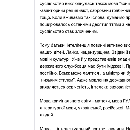
суспільство вихлюпнулась також мова "зони".
-авантюрний рецидивіст, озброєний грабіжник
тощо. Коли вживаємо такі слова, думаймо пр
поширювалось останніми десятиліттями з не
суспільство стає злочинним.
Тому батьки, інтелігенція повинні активно вис
наших дітей. Лайки, нецензурщина. Звідки й
мові й культурі. Уже й у представників вла
державного службовця має бути іміджеві . Пр
постійно. Бомж може лаятися , а міністр чи 
"низьким стилем". Адже мовлення державного 
виявляється освіченість, інтелект, вихованіст
Мова кримінального світу - матюки, мова ГУЛ
літературної мови, української, російської. М
людей.
Мова — інтелектуальний портрет людини. Не