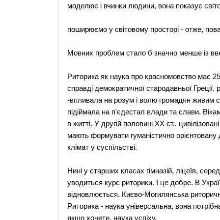
моделює і вчинки людини, вона показує світо
поширюємо у світовому просторі - отже, пова
Мовних проблем стало б значно менше із вве
Риторика як наука про красномовство має 25
справді демократичної стародавньої Греції,
-впливала на розум і волю громадян живим 
підіймала на п'єдестал влади та слави. Віка
в житті. У другій половині XX ст.. цивілізова
мають формувати гуманістично орієнтовану 
клімат у суспільстві.
Нині у старших класах гімназій, ліцеїв, сер
уводиться курс риторики. І це добре. В Украї
відновлюється. Києво-Могилянська риторична 
Риторика - наука універсальна, вона потрібна
якщо хочете, наука успіху.