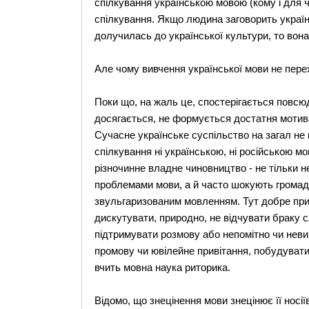
спілкування українською мовою (кому і для ч
спілкування. Якщо людина заговорить українс
долучилась до української культури, то вона
Але чому вивчення української мови не пере
Поки що, на жаль це, спостерігається повсюд
досягається, не формується достатня мотивац
Сучасне українське суспільство на загал не
спілкування ні українською, ні російською мо
різночинне владне чиновництво - не тільки
проблемами мови, а й часто шокують громад
звульгаризованим мовленням. Тут добре при
дискутувати, природно, не відчувати браку сл
підтримувати розмову або непомітно чи неви
промову чи ювілейне привітання, побудувати 
вчить мовна наука риторика.
Відомо, що знецінення мови знецінює її носії