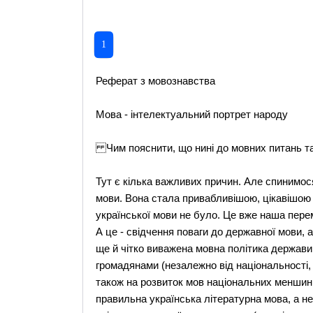
1
Реферат з мовознавства
Мова - інтелектуальний портрет народу
Чим пояснити, що нині до мовних питань так
Тут є кілька важливих причин. Але спинимося
мови. Вона стала привабливішою, цікавішою 
української мови не було. Це вже наша пер
А це - свідчення поваги до державної мови, 
ще й чітко виважена мовна політика держави
громадянами (незалежно від національності, 
також на розвиток мов національних меншин, 
правильна українська літературна мова, а н