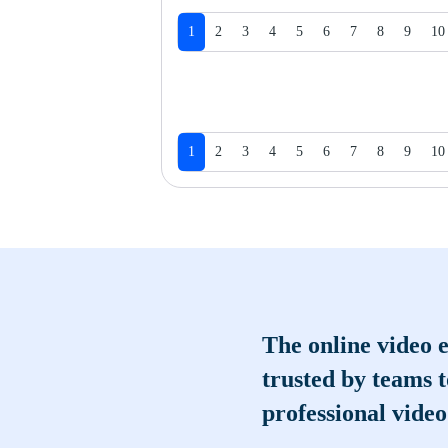
1
2
3
4
5
6
7
8
9
10
1
2
3
4
5
6
7
8
9
10
The online video e
trusted by teams 
professional video