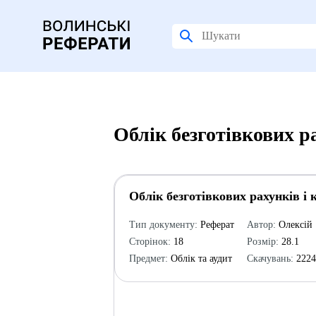
Облік безготівкових р
Облік безготівкових рахунків і 
Тип документу:
Реферат
Автор:
Олексій
Сторінок:
18
Розмір:
28.1
Предмет:
Облік та аудит
Скачувань:
222