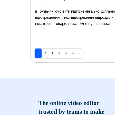
в) будь-які суб'єкти підприємницької діяльност
відокремлення, інші відокремлені підрозділи,
підакцизні товари, незалежно від наявності в
1
2
3
4
5
6
7
The online video editor
trusted by teams to make