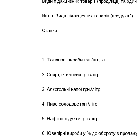
Види підакцизних товарів (продукції) та оди
№ пп. Види підакцизних товарів (продукції)
Ставки
1. Тютюнові вироби грн./шт., кг
2. Спирт, етиловий грн./літр
3. Алкогольні напої грн./літр
4. Пиво солодове грн./літр
5. Нафтопродукти грн./літр
6. Ювелірні вироби у % до обороту з продаж