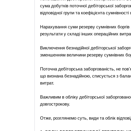
сума добутків поточної дебіторської заборго
відповідної групи та коефіцієнта сумнівності 
Нарахування суми резерву сумнівних боргів з
результати у складі інших операційних витра
Виключення безнадійної дебіторської заборг
зменшенням величини резерву сумнівних бор
Поточна дебіторська заборгованість, не пов'яз
що визнана безнадійною, списується з балан
витрат.
Важливим в обліку дебіторської заборгованос
довгострокову.
Отже, розглянемо суть, види та облік відпові