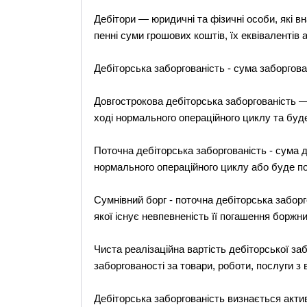
Дебітори — юридичні та фізичні особи, які 
пенні суми грошових коштів, їх еквівалентів а
Дебіторська заборгованість - сума заборгова
Довгострокова дебіторська заборгованість — 
ході нормального операційного циклу та буд
Поточна дебіторська заборгованість - сума д
нормального операційного циклу або буде по
Сумнівний борг - поточна дебіторська заборг
якої існує невпевненість її погашення боржн
Чиста реалізаційна вартість дебіторської заб
заборгованості за товари, роботи, послуги з
Дебіторська заборгованість визнається акти