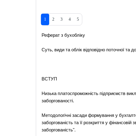
1
2
3
4
5
Реферат з бухобліку
Cуть, види та облік відповідно поточної та д
ВСТУП
Низька платоспроможність підприємств викли
заборгованості.
Методологічні засади формування у бухгалте
заборгованість та її розкриття у фінансовій
заборгованість".