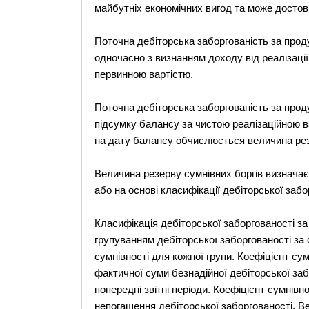
майбутніх економічних вигод та може достові
Поточна дебіторська заборгованість за прод
одночасно з визнанням доходу від реалізації п
первинною вартістю.
Поточна дебіторська заборгованість за прод
підсумку балансу за чистою реалізаційною ва
на дату балансу обчислюється величина рез
Величина резерву сумнівних боргів визначає
або на основі класифікації дебіторської забо
Класифікація дебіторської заборгованості за
групуванням дебіторської заборгованості за 
сумнівності для кожної групи. Коефіцієнт с
фактичної суми безнадійної дебіторської заб
попередні звітні періоди. Коефіцієнт сумнівн
непогашення дебіторської заборгованості. В