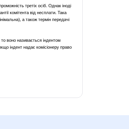
роможність третіх осіб. Однак іноді
нтії комітента від несплати. Така
німальна), а також термін передачі
, то воно називається індентом
 якщо індент надає комісіонеру право