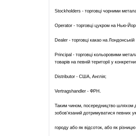
Stockholders - торговці чорними метала
Operator - торговці цукром на Нью-Йорк
Dealer - торговці какао на Лондонській 
Principal - торговці кольоровими мета
товарів на певній території у конкретн
Distributor - США, Англія;
Vertragshandler - ФРН.
Таким чином, посередництво шляхом до
зобов'язаний дотримуватися певних у
городу або як відсоток, або як різницю