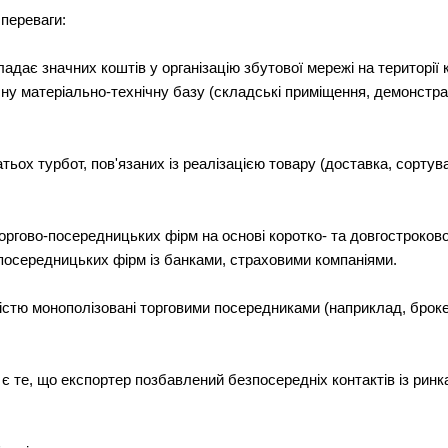
 переваги:
ладає значних коштів у організацію збутової мережі на території 
у матеріально-технічну базу (складські приміщення, демонстраці
атьох турбот, пов'язаних із реалізацією товару (доставка, сорту
торгово-посередницьких фірм на основі коротко- та довгостроков
-посередницьких фірм із банками, страховими компаніями.
ністю монополізовані торговими посередниками (наприклад, брокер
 те, що експортер позбавлений безпосередніх контактів із ринка