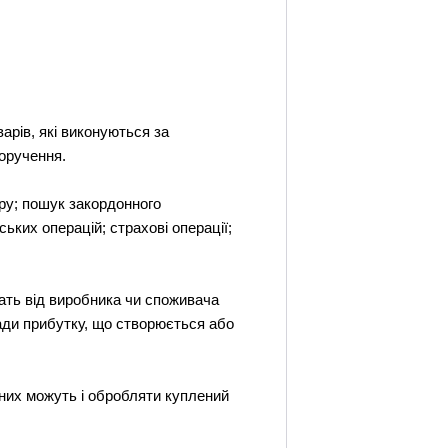
арів, які виконуються за
оручення.
ру; пошук закордонного
ьких операцій; страхові операції;
ать від виробника чи споживача
ради прибутку, що створюється або
 них можуть і обробляти куплений