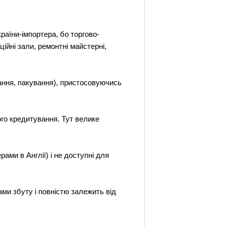
країни-імпортера, бо торгово-
йні зали, ремонтні майстерні,
вання, пакування), пристосовуючись
ого кредитування. Тут велике
ами в Англії) і не доступні для
ми збуту і повністю залежить від