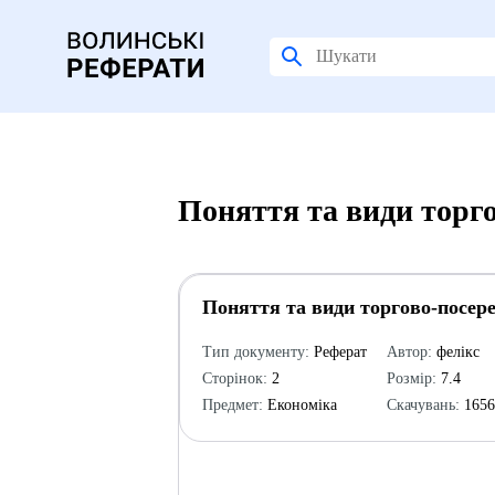
Поняття та види торг
Поняття та види торгово-посер
Тип документу:
Реферат
Автор:
фелікс
Сторінок:
2
Розмір:
7.4
Предмет:
Економіка
Скачувань:
165