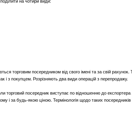
поділити на чотири види:
ться торговим посередником від свого імені та за свій рахунок.
ак і з покупцем. Розрізняють два види операцій з перепродажу.
оли торговий посередник виступає по відношенню до експортера 
ому і за будь-якою ціною. Термінологія щодо таких посередників 