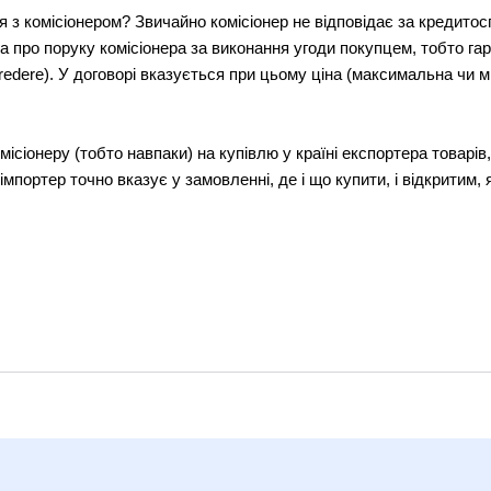
з комісіонером? Звичайно комісіонер не відповідає за кредитосп
а про поруку комісіонера за виконання угоди покупцем, тобто гара
edere). У договорі вказується при цьому ціна (максимальна чи мі
ісіонеру (тобто навпаки) на купівлю у країні експортера товарів
 імпортер точно вказує у замовленні, де і що купити, і відкритим,