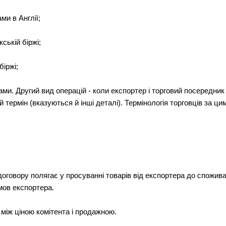
ми в Англії;
ській біржі;
біржі;
лами. Другий вид операцій - коли експортер і торговий посередни
ий термін (вказуються й інші деталі). Термінологія торговців за ц
говору полягає у просуванні товарів від експортера до спожива
мов експортера.
 між ціною комітента і продажною.