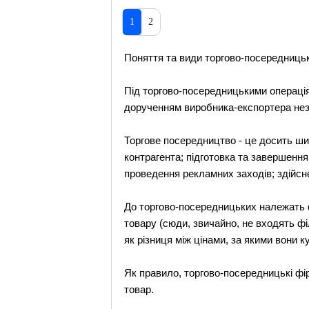
1
2
Поняття та види торгово-посередниць
Під торгово-посередницькими операціям
дорученням виробника-експортера нез
Торгове посередництво - це досить ши
контрагента; підготовка та завершення
проведення рекламних заходів; здійсн
До торгово-посередницьких належать ф
товару (сюди, звичайно, не входять фі
як різниця між цінами, за якими вони к
Як правило, торгово-посередницькі фі
товар.