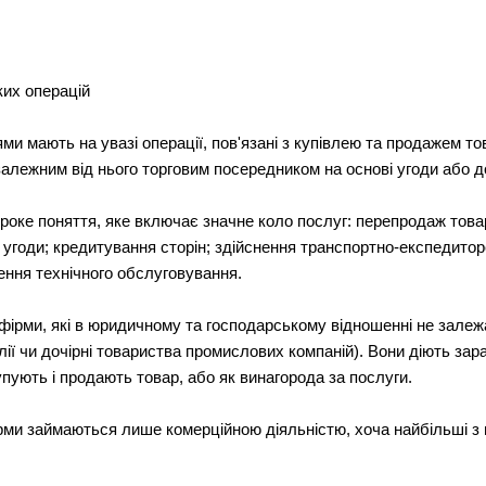
ких операцій
и мають на увазі операції, пов'язані з купівлею та продажем тов
алежним від нього торговим посередником на основі угоди або д
роке поняття, яке включає значне коло послуг: перепродаж това
 угоди; кредитування сторін; здійснення транспортно-експедиторс
ення технічного обслуговування.
ірми, які в юридичному та господарському відношенні не залеж
лії чи дочірні товариства промислових компаній). Вони діють за
упують і продають товар, або як винагорода за послуги.
рми займаються лише комерційною діяльністю, хоча найбільші з