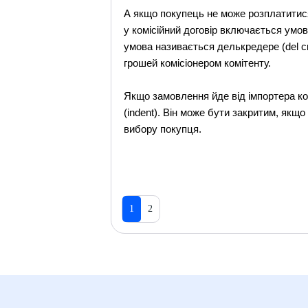
А якщо покупець не може розплатитися 
у комісійний договір включається умов
умова називається делькредере (del cr
грошей комісіонером комітенту.
Якщо замовлення йде від імпортера ком
(indent). Він може бути закритим, якщо
вибору покупця.
1
2