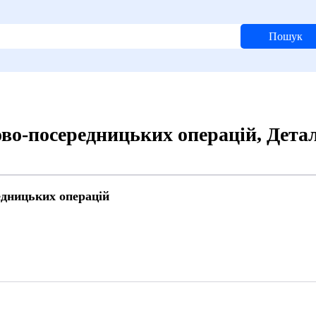
Пошук
ово-посередницьких операцій, Дета
едницьких операцій
6