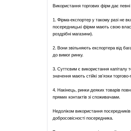
Використання торгових фірм дає певні
1. Фірма-експортер у такому разі не вк
посередницькі фірми мають свою власн
роздрібні магазини).
2. Вони звільняють експортера від баг
до вимог ринку.
3. Суттєвим є використання капіталу 
значення мають стійкі зв'язки торгово
4. Накінець, ринки деяких товарів пов
прямих контактів зі споживачами.
Недоліком використання посередників є
добросовісності посередника.