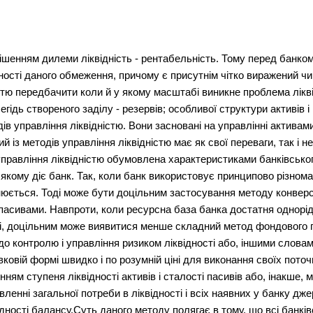
рішенням дилеми ліквідність - рентабельність. Тому перед банко
вності даного обмеження, причому є присутнім чітко виражений ч
стю передбачити коли й у якому масштабі виникне проблема лікві
егідь створеного заділу - резервів; особливої структури активів 
в управління ліквідністю. Вони засновані на управлінні активам
й із методів управління ліквідністю має як свої переваги, так і н
управління ліквідністю обумовлена характеристиками банківськ
якому діє банк. Так, коли банк використовує принципово різнома
нюється. Тоді може бути доцільним застосування методу конверс
я пасивами. Навпроти, коли ресурсна база банка достатня однорі
ні, доцільним може виявитися менше складний метод фондового
до контролю і управління ризиком ліквідності або, іншими слова
івковій формі швидко і по розумній ціні для виконання своїх пото
нням ступеня ліквідності активів і сталості пасивів або, інакше
енні загальної потреби в ліквідності і всіх наявних у банку дже
дності балансу.Суть даного методу полягає в тому, що всі банківс