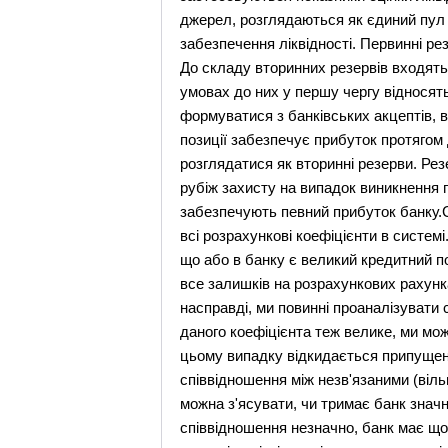
джерел, розглядаються як єдиний пул к
забезпечення ліквідності. Первинні ре
До складу вторинних резервів входять 
умовах до них у першу чергу відносять
формуватися з банківських акцептів, в
позиції забезпечує прибуток протягом 
розглядатися як вторинні резерви. Ре
рубіж захисту на випадок виникнення п
забезпечують певний прибуток банку.С
всі розрахункові коефіцієнти в систе
що або в банку є великий кредитний п
все залишків на розрахункових рахунка
насправді, ми повинні проаналізувати
даного коефіцієнта теж велике, ми мо
цьому випадку відкидається припущен
співвідношення між незв'язаними (віль
можна з'ясувати, чи тримає банк знач
співвідношення незначно, банк має щод