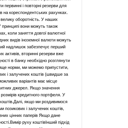
и первинні і повторні резерви для
ків на кореспондентських рахунках.
 велику оборотність. У наших
 У принципі вони можуть також
вах, коли заняття довгої валютної
ідних видів іноземної валюти можуть
евний надлишок забезпечує перший
х активів, вторинні резерви вже
ності в банку необхідно розглянути
вище норми, ми можемо припустити,
вих і залучених коштів (швидше за
можливих варіантів має місце
озитних джерел. Якщо значення
 розмірів кредитного портфеля. У
коштів.Далі, якщо ми роздивимося
ми позикових і залучених коштів,
вних цінних паперів Якщо дане
ості.Вимір руху коштівІнший підхід