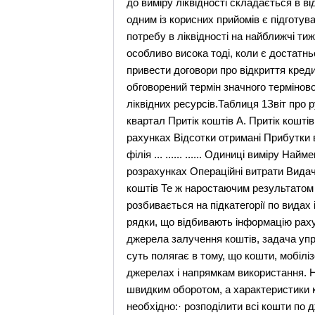
до виміру ліквідності складається в ві
одним із корисних прийомів є підготува
потребу в ліквідності на найближчі тижн
особливо висока тоді, коли є достатнь
привести договори про відкриття креди
обговорений термін значного термінов
ліквідних ресурсів.Таблиця 1Звіт про рух 
квартал Притік коштів А. Притік кошті
рахунках Відсотки отримані Прибутки від
філія ... ...... ...... Одиниці виміру 
розрахунках Операційні витрати Видача
коштів Те ж наростаючим результатом 
розбивається на підкатегорії по видах
рядки, що відбивають інформацію раху
джерела залучення коштів, задача упр
суть полягає в тому, що кошти, мобілі
джерелах і напрямкам використання. Н
швидким оборотом, а характеристики ко
необхідно:· розподілити всі кошти по 