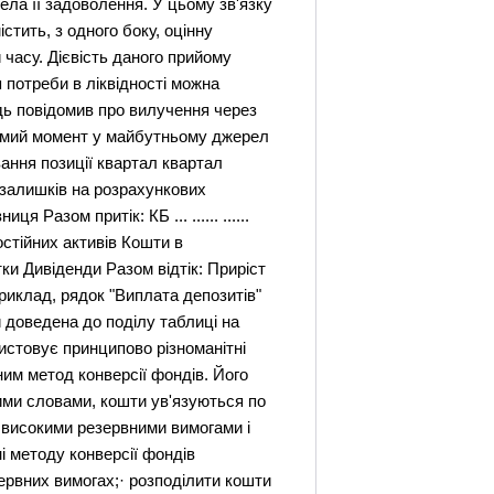
рела її задоволення. У цьому зв'язку
стить, з одного боку, оцінну
и часу. Дієвість даного прийому
 потреби в ліквідності можна
ідь повідомив про вилучення через
ідомий момент у майбутньому джерел
енування позиції квартал квартал
 залишків на розрахункових
Разом притік: КБ ... ...... ......
постійних активів Кошти в
ки Дивіденди Разом відтік: Приріст
риклад, рядок "Виплата депозитів"
и доведена до поділу таблиці на
истовує принципово різноманітні
им метод конверсії фондів. Його
шими словами, кошти ув'язуються по
 високими резервними вимогами і
і методу конверсії фондів
зервних вимогах;· розподілити кошти