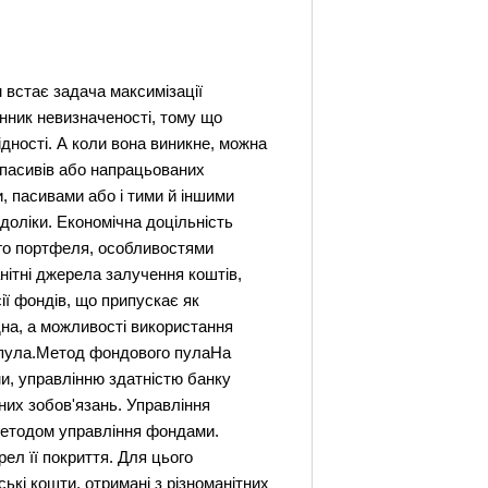
м встає задача максимізації
инник невизначеності, тому що
дності. А коли вона виникне, можна
і пасивів або напрацьованих
и, пасивами або і тими й іншими
едоліки. Економічна доцільність
ого портфеля, особливостями
нітні джерела залучення коштів,
ії фондів, що припускає як
дна, а можливості використання
 пула.Метод фондового пулаНа
ми, управлінню здатністю банку
чних зобов'язань. Управління
, методом управління фондами.
рел її покриття. Для цього
ькі кошти, отримані з різноманітних