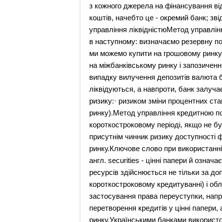
з кожного джерела на фінансування ві
коштів, начебто це - окремий банк; зв
управління ліквідністюМетод управлін
в наступному: визначаємо резервну по
ми можемо купити на грошовому ринку 
на міжбанківському ринку і запозиченн
випадку вилучення депозитів валюта 
ліквідуються, а навпроти, банк залуч
ризику:· ризиком зміни процентних ста
ринку).Метод управління кредитною поз
короткостроковому періоді, якщо не бу
присутнім чинник ризику доступності ф
ринку.Ключове слово при використанні 
англ. securities - цінні папери й озна
ресурсів здійснюється не тільки за д
короткостроковому кредитуванні) і обл
застосування права переуступки, напр
перетворення кредитів у цінні папери,
ринку.Українськими банками використо