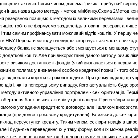
дповідних активів.Таким чином, дилема "ризик - прибутки" вирі
ідси інша назва цього методу - метод мінібанку.Схема 2Метод кон
ня резервною позицією є методом із великими перевагами і велик
зицію, тобто не формуємо заздалегідь вторинні резерви, а лише 
і тим самим профінансувати можливий відтік коштів. У першу че
і в НБУ.Переваги методу очевидні:· скорочується частка низкодо
балансу банка не зменшується або зменшується в меншому ступе
ає додаткові кошти.Але при використанні даного методу ризик лі
вок;· ризиком доступності фондів (який визначається в першу че
ицією полягає у визначенні особою кредитної позиції - того обс
де відновляти короткострокові кредити. При цьому підході до уп
ондів і, як і в попередньому випадку, його актуальність буде зро
методу активного управління портфелем - сек'юритизація. Термін
чає обертання банківських активів у цінні папери. При сек'юритиза
опомогою укладання кредитного договору, але і шляхом використа
ігацій (при довгостроковому кредитуванні). Близький до сек'юри
иклад переуступки кредиту. Таким чином, сек'юритизація в широк
 але і будь-яке переведення їх у таку форму, коли їх можна реалі
вується в основному метод фондового пулу, оскільки детальний