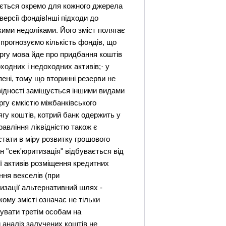
шується окремо для кожного джерела
версії фондівІнші підходи до
ими недоліками. Його зміст полягає
прогнозуємо кількість фондів, що
ргу мова йде про придбання коштів
ходних і недоходних активів;· у
ні, тому що вторинні резерви не
квідності заміщується іншими видами
ргу ємкістю міжбанківського
ягу коштів, котрий банк одержить у
равління ліквідністю також є
стати в міру розвитку грошового
 "сек'юритизація" відбувається від
ції активів розміщення кредитних
ння векселів (при
тизації альтернативний шлях -
ому змісті означає не тільки
зувати третім особам на
 аналіз залучених коштів не