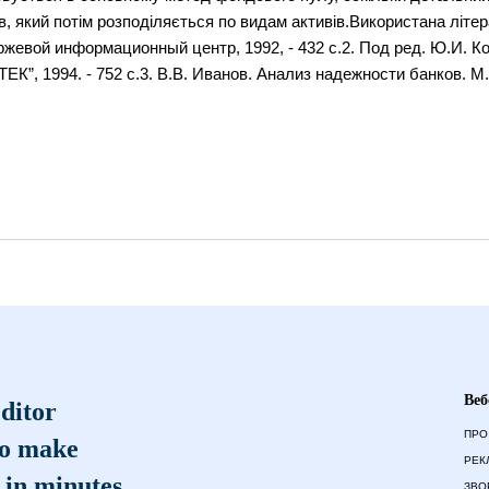
, який потім розподіляється по видам активів.Використана літер
ржевой информационный центр, 1992, - 432 с.2. Под ред. Ю.И. К
К”, 1994. - 752 с.3. В.В. Иванов. Анализ надежности банков. М
Веб
ditor
ПРО
to make
РЕК
 in minutes
ЗВО