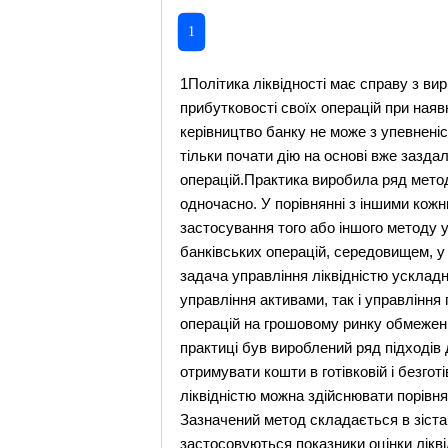
1
1Політика ліквідності має справу з ви
прибутковості своїх операцій при ная
керівництво банку не може з упевнені
тільки почати дію на основі вже заздал
операцій.Практика виробила ряд методі
одночасно. У порівнянні з іншими кожни
застосування того або іншого методу 
банківських операцій, середовищем, у 
задача управління ліквідністю усклад
управління активами, так і управлінн
операцій на грошовому ринку обмеже
практиці був вироблений ряд підходів 
отримувати кошти в готівковій і безгот
ліквідністю можна здійснювати порівня
Зазначений метод складається в зіставл
застосовуються показники оцінки лікві