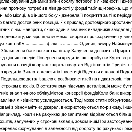
дслідковуванні динаміки зміни обсягу потреби в ліквідності і дже
ння прогнозу потреби в ліквідності у формі таблиці-графіка, що мі
і або місяці, а з іншого боку - джерела її покриття за ті ж період
о багато достовірних позицій. Як приклад достовірного зростання
тних ліній. Навпроти, якщо один із значних вкладників заздалег
ого депозиту, ми вірогідно можемо говорити про скорочення у в
коштівКБ ... ...... ...... філія ... ...... ...... Одиниці виміру Найм
в Збільшення банківського капіталу Залучення депозитів Приріст
 цінних паперів Повернення кредитів Інші прибутки Курсова різниця 
Найменування позиції квартал квартал квартал Відтік коштів Приріст 
 кредитів Виплата депозитів Інвестиції Відсотки сплачені Подат
Подальшою деталізацією є розбивка статей на підкатегорії. Нап
 і строкам внесків. В остаточному підсумку деталізація може бут
нків аналітичного обліку.Метод конверсії фондівКоли банк викор
авління ліквідністю ускладнюється. Тоді може стати обгрунтован
зовані з різноманітних джерел, використовуються по-різному. Ін
априклад, кошти на рахунках до запитання відрізняються більш
штів, залучених у строкові вклади, зовсім інші.При застосуванн
джерелах формування в залежності від обороту по рахунках і ре