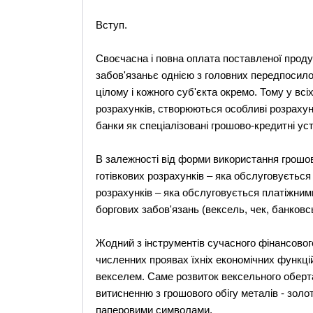
Вступ.
Своєчасна і повна оплата поставленої продук
забов'язаньє однією з головних передпосило
цілому і кожного суб'єкта окремо. Тому у всі
розрахунків, створюються особливі розрахун
банки як спеціалізовані грошово-кредитні ус
В залежності від форми використання грошов
готівкових розрахунків – яка обслуговуєтьс
розрахунків – яка обслуговується платіжним
боргових забов'язань (вексель, чек, банковс
Жодний з інструментів сучасного фінансового
численних проявах їхніх економічних функцій,
векселем. Саме розвиток вексельного оберта
витисненню з грошового обігу металів - золот
паперовими символами.