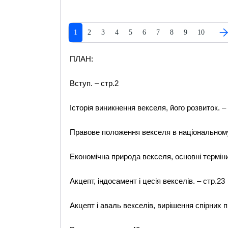
1
2
3
4
5
6
7
8
9
10
ПЛАН:
Вступ. – стр.2
Історія виникнення векселя, його розвиток. – 
Правове положення векселя в національному 
Економічна природа векселя, основні терміни 
Акцепт, індосамент і цесія векселів. – стр.23
Акцепт і аваль векселів, вирішення спірних п