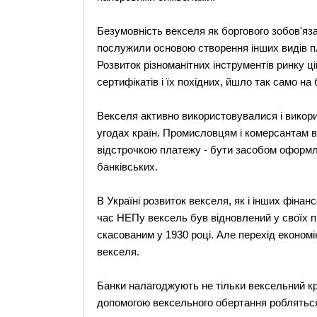
Безумовність векселя як боргового зобов'язан
послужили основою створення інших видів плат
Розвиток різноманітних інструментів ринку цін
сертифікатів і їх похідних, йшло так само на 
Векселя активно використовувалися і викори
угодах країн. Промисловцям і комерсантам в
відстрочкою платежу - бути засобом оформлен
банківських.
В Україні розвиток векселя, як і інших фінан
час НЕПу вексель був відновлений у своїх п
скасованим у 1930 році. Але перехід економі
векселя.
Банки налагоджують не тільки вексельний кре
допомогою вексельного обертання робляться