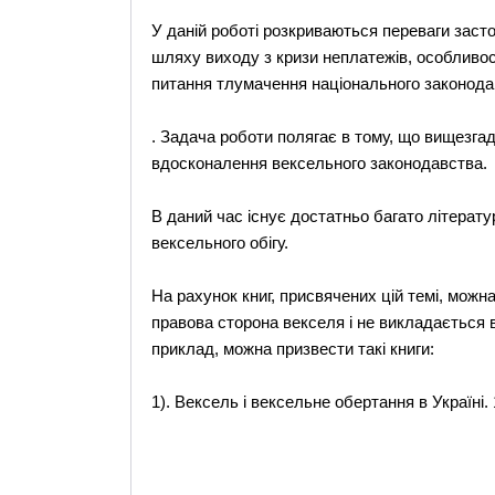
У даній роботі розкриваються переваги заст
шляху виходу з кризи неплатежів, особливості
питання тлумачення національного законода
. Задача роботи полягає в тому, що вищезга
вдосконалення вексельного законодавства.
В даний час існує достатньо багато літерату
вексельного обігу.
На рахунок книг, присвячених цій темі, можн
правова сторона векселя і не викладається 
приклад, можна призвести такі книги:
1). Вексель і вексельне обертання в Україні. 