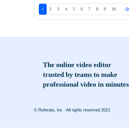
1
2
3
4
5
6
7
8
9
10
The online video editor
trusted by teams to make
professional video in minutes
© Referats, Inc · All rights reserved 2021