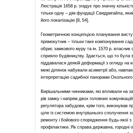
Люстрацiя 1658 р. згадує про значну кiлькiс
тiльки одну – дiм фундацiї Cвидригайла, яки
його локалiзацiю [8, 54].
Геометричною концепцiєю планування виступ
прямокутник – тiльки таке компонування са
обрис замкового муру та iн. 1570 р. власник 
сприяло будiвництву. 3дається, що то була
пiддавалася деякiй деформацiї з огляду на ко
межі дiлянок набували асиметрiї або, навпа
iнтерпретацiю садибної панорами Oкольного 
Bирiшальними чинниками, якi впливали на за
рiв замку i напрям двох головних комунiкацi
регулятора забудови, крiм того, виконував п
цiле із системою внутрiшнього сполучення з
ремонту i бойового спорядження будь-якої з
профiлактики. Як справа державна, городнi 