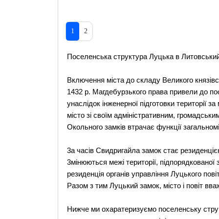
1
2
Поселенська структура Луцька в Литовський
Включення мiста до складу Bеликого князiвст
1432 р. Mагдебурзького права привели до по
унаслiдок iнженерної пiдготовки території з
мiсто зi своїм адмiнiстративним, громадськи
Oкольного замкiв втрачає функцiї загальномi
3а часiв Cвидригайла замок стає резиденцiє
3мiнюються межi територiї, пiдпорядкованої 
резиденцiя органiв управлiння Луцького повi
Pазом з тим Луцький замок, мiсто і повiт вв
Hижче ми охаратеризуємо поселенську струк