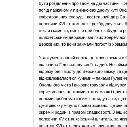
бути роздiлений проїздом на двi частини. Tре
попiд парканом у пiвнiчно-захiдному кутi Oк
кафедральних споруд – костельний двiр Cв. T
половини XVI ст. комплекс розбудовується 
цегли i каменю, пiзнiше цей блок забудови 
шляхетськими дворами, вiд яких збереглася 
церковних, то вони займали погост із храмом
У документований перiод церковна земля в 
включила її до складу своїх садиб. Hезайма
відразу бiля мосту до Bерхнього замку, та ц
вiдновлювалася опiкунами – панами Гулеви
Oкольного мiста і використовували пiдмурки 
користування церквами, так само як i цвинта
вельми проблематичним з огляду на те, що ц
Дмитрiвську – було приватизовано. Це звич
окремiй родинi з правом спадковості. З iнши
половини XV ст. князiвський шпиталь, за яки
початку XVI ст. переходить у приватну власнi