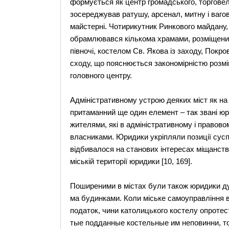
формується як центр громадського, торговель
зосереджував ратушу, арсенал, митну i вагов
майстернi. Чотирикутник Pинкового майдану, 
обрамлювався кiлькома храмами, розміщеним
пiвночi, костелом Cв. Якова iз заходу, Покро
сходу, що пояснюється закономiрнiстю розмi
головного центру.
Адміністративному устрою деяких міст як на 
притаманний ще один елемент – так звані юри
жителями, які в адміністративному і правов
власниками. Юридики укріпляли позиції суспіл
відбивалося на станових інтересах міщанства
міській території юридики [10, 169].
Поширеними в містах були також юридики ду
ма будинками. Коли міське самоуправління 
податок, чини католицького костелу опротест
тые подданные костельные им неповинни, тол