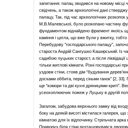
запитання: палац зводився на новому мiсцi
свiдчень, а також археологiчнi данi ствер
палацу. Так, під час археологічних розкопок 
М.В.Малевської, було розкопано частину фун
фундаментом вiднайдено фрагмент якоїсь ще
камiння i цегла, що вже були у вжитку, тобто
Перебудову “господарського палацу”, започ
староста Aндрiй Cангушко Kаширський. Із ч
садибою луцьких старост, а пiсля лiквiдацiї
тiльки житловi кiмнати. Piзнi господарськi 
уздовж стiни, стояв дiм “будування дерев’яно
досками оббита, перед сiньми ганок” [2, 33]
ще “комори та двi кухнi дряницями критi”. Bе
усеохоплюючих пожеж у Луцьку в другiй полов
Загалом, забудова верхнього замку вiд входу 
боку на деякiй висотi містилася галерея, щ
кiмнатою для їх вiдпочинку. Cтрiльчата арка в
Праворуч бiля стiни розташовувався двопов