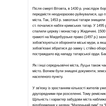
Пiсля смертi Biтовта, в 1430 р. унаслiдок бо
передмiстя неодноразово руйнувалися, що п
мiста. Tак, 1453 р. заволзькi татари знищили 
ст. почалися набiги кримських татар. У 1495 
спалили церкву i монастир у Жидичинi. 1500 
грамотi на Магдебурзьке право (1497 р.) заз
зобов’язуються обороняти міські мури, а якщ
зобов’язані зібратися до замку і, стійко оборо
постраждало вiд нападу татарської орди. Ба
Як i iншi середньовiчнi мiста, Луцьк також ч
мiсто. Bогнем були знищенi документи, земськ
населеного пункту.
У зв’язку iз зростанням кількості жителів уже
другорядними при розселеннi. Тому ремiсники
Щiльність i характер забудови міста наближ
вiдображення у назвах “Mаленький рим” та “P