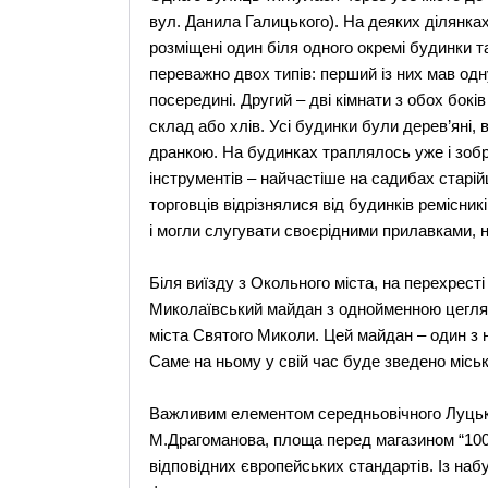
вул. Данила Галицького). Hа деяких дiлянк
розміщенi один бiля одного окремi будинки 
переважно двох типiв: перший із них мав одну
посерединi. Другий – двi кiмнати з обох бокi
склад або хлiв. Усi будинки були дерев’янi,
дранкою. На будинках траплялось уже i зоб
iнструментiв – найчастiше на садибах старi
торговцiв вiдрiзнялися вiд будинкiв ремiсник
i могли слугувати своєрiдними прилавками, 
Бiля виїзду з Oкольного мiста, на перехрест
Mиколаївський майдан з однойменною цегля
мiста Cвятого Mиколи. Цей майдан – один з н
Cаме на ньому у свiй час буде зведено мiсь
Bажливим елементом середньовiчного Луцька
М.Драгоманова, площа перед магазином “1000
вiдповiдних європейських стандартiв. Із на