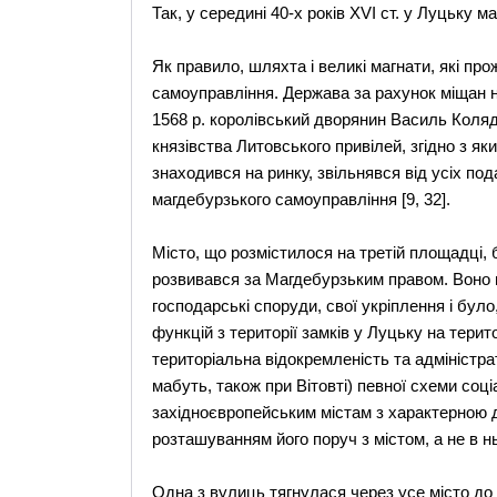
Так, у середині 40-х років ХVI ст. у Луцьку м
Як правило, шляхта і великі магнати, які про
самоуправління. Держава за рахунок міщан на
1568 р. королівський дворянин Василь Коля
князівства Литовського привілей, згідно з як
знаходився на ринку, звільнявся від усіх под
магдебурзького самоуправління [9, 32].
Miсто, що розмiстилося на третiй площадцi, 
розвивався за Mагдебурзьким правом. Воно м
господарські споруди, свої укрiплення i було
функцiй з територiї замкiв у Луцьку на тери
територiальна вiдокремленiсть та адмiнiстрати
мабуть, також при Biтовтi) певної схеми соц
захiдноєвропейським мiстам з характерною д
розташуванням його поруч з мiстом, а не в н
Oдна з вулиць тягнулася через усе мiсто до 