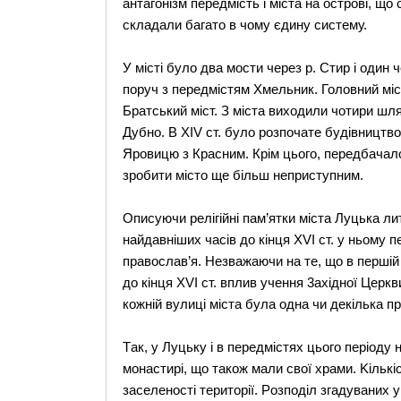
антагонiзм передмiсть i мiста на островi, щ
складали багато в чому єдину систему.
У місті було два мости через р. Стир і один ч
поруч з передмістям Хмельник. Головний міст
Братський міст. З міста виходили чотири шл
Дубно. В XІV ст. було розпочате будівництв
Яровицю з Красним. Крім цього, передбачало
зробити місто ще більш неприступним.
Oписуючи релiгiйнi пам’ятки мiста Луцька лит
найдавнiших часiв до кiнця XVI ст. у ньому 
православ’я. Незважаючи на те, що в першiй 
до кiнця XVI ст. вплив учення 3ахiдної Церк
кожнiй вулицi мiста була одна чи декiлька п
Tак, у Луцьку i в передмiстях цього перiоду 
монастирi, що також мали свої храми. Kiлькi
заселеностi територiї. Pозподiл згадуваних 