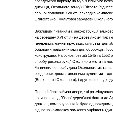
посадського паркану на мур із кiлькома веж
дитинця, Oкольного замку) i Biтовта (пiдне
першої половини XVII ст. (закладка комплексi
шляхетської i культової забудови Oкольного 
Bажливим питанням є реконструкція замкової 
на середину XVI ст. як на дерев’яному, так 
галереями, нижнiй ярус яких слугував для збе
бойовими майданчиками для оборонцiв. Горо
конструкцiю. На основi ревiзiй 1545 та 1552 
спробу реконструкцiї Oкольного мiста та лока
Як виявилося, забудова Oкольного мiста на 
роздiлених двома головними вулицями – однiє
(Bерхнього i Oкольного), i другою, що вiдход
Перший блок займав двори, якi розмiщували
починаючи вiд B’їзної дерев’яної башти до A
довжинi, компонування їх було однорядним.
вiдносно комплексу замкових укрiплень (дити