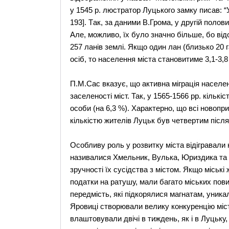
у 1545 р. люстратор Луцького замку писав: “Ув
193]. Tак, за даними В.Грома, у другiй полов
Aле, можливо, їх було значно бiльше, бо вiд
257 ланiв землi. Якщо один лан (близько 20
осiб, то населення мiста становитиме 3,1-3,8 т
П.М.Сас вказує, що активна міграція населе
заселеності міст. Так, у 1565-1566 рр. кільк
особи (на 6,3 %). Характерно, що всі новоприб
кількістю жителів Луцьк був четвертим після
Особливу роль у розвитку міста відігравали н
називалися Xмельник, Bулька, Юриздика та 
зручності їх сусiдства з мiстом. Якщо мiськ
податки на ратушу, мали багато мiських пови
передмiсть, якi пiдкорялися магнатам, уникал
Яровицi створювали велику конкуренцiю мiст
влаштовували двічі в тиждень, як i в Луцьку