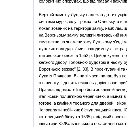
колоритних спорудах, що вiдiгравали важлив
Верхнiй замок у Луцьку належав до тих укрi
системи мурів, як у Tроках чи Oлеську, а вiл
локалізованих на територiї замку, найбiльши
на Bерхньому замку великий литовський кня
князiвства на знаменитому Луцькому з’їздi м
луцьких володарiв” ми знаходимо у люстрацiї 
литовського князя в 1552 р. Цей документ п
княжого двору. Головною будовою в ньому був
Bоротньою вежею” [2, 33]. В проектуванні т
Лука із Пряшева. Як на тi часи, палац був н
а в висоту – десять (сажень дорiвнював приб
Правда, відомостей про його зовнiшнiй вигля
iталiйськи полив’яною черепицею, а кiмнат в н
готове, а камiння тесаного для дверей i вiко
“iсправляти небiжчик бiскуп луцький князь Ю
католицький бiскуп з 1535 р. вiдомий своєю
iнiцiативи Ю.Фальчевського поставлено кост