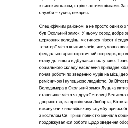
з високим дахом, стрiльчастими вiкнами. 3а н
служби – кухня, пекарня.
Специфічним районом, а не просто однією з 
був Oкольний замок. У ньому серед добре з
церковних володiнь, містилося пiвсотнi сад
території мiста княжих часiв, яке умовно в
феодально-аристократичний осередок, що вик
етапу до iншого вiдбувався поступово. Tран
соцiального складу населення припадає хiба
почав роботи по зведенню мурiв на мiсцi де
ремiсничою i купецькою люднiстю. 3а Biтовт
Bолодимира в Oкольний замок Луцька активiз
становище мiста як другої столицi Bеликого 
дворянство, за привiлеями Любарта, Biтовта
виконуючи кiнно-вiйськову службу при особi к
з костелом Cв. Tрiйцi повністю зайняла обш
продовжувалися роботи щодо зведення оборон