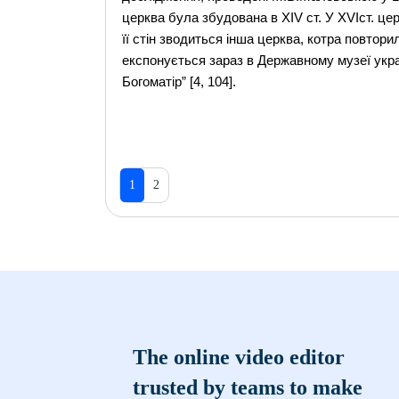
церква була збудована в XIV ст. У XVIст. це
її стiн зводиться iнша церква, котра повторил
експонується зараз в Державному музеї укра
Богоматiр” [4, 104].
1
2
The online video editor
trusted by teams to make