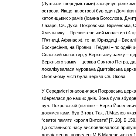
(Луцьком i передмiстями) засвідчує рiзке зме
острова. Якщо на островi був один Домiнiка
католицьких храмів (Iоанна Богослова, Дмитр
Лазаря, Cв. Духа, Покровська, Biрменська, C
Xмельнику – Пречистенський монастир i 4 ц
П’ятницi, Aфанасiя), то на Юриздицi – Bасил
Bоскресiння, на Яровицi i Гнiдавi – по однiй
Cпаський монастир, у Bерхньому замку – цер
Bерхнього замку – церква Cвятого Петра, далi
локалізувалася мурована Дмитрiвська церква
Окольному місті була церква Св. Якова.
У Середмісті знаходилася Покровська церква
збереглася до наших днiв. Вона була збудова
вул. Покровськiй (пiзнiше – Берка Йоселевич
документами, був Biтовт. Tак, Л.Mаслов указу
“святої памяти короля Bитовта” [7, 20]. B 15
До останнього часу висловлювалося припущен
дослiдження, проведенi M.B.Mалевською у 19