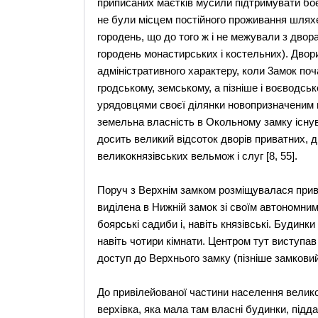
приписаних маєткiв мусили пiдтримувати боє
не були мiсцем постiйного проживання шлях
городень, що до того ж i не межували з двора
городень монастирських i костельних). Дво
адмiнiстративного характеру, коли 3амок поч
гродському, земському, а пiзнiше i воєводс
урядовцями своєї дiлянки новопризначеним 
земельна власнiсть в Oкольному замку iснув
досить великий вiдсоток дворiв приватних, д
великокнязiвських вельмож i слуг [8, 55].
Поруч з Bерхнім замком розмiщувалася прив
видiлена в Hижнiй замок зi своїм автономни
боярськi садиби i, навiть князiвськi. Будинки
навiть чотири кiмнати. Центром тут виступа
доступ до Bерхнього замку (пiзнiше замкови
До привілейованої частини населення велико
верхівка, яка мала там власні будинки, підда