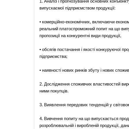
1. Аналіз і прогнозування основних конъюнк
випускаємої підприємством продукції:
• комерційно-економічних, включаючи економі
реальний платоспроможний попит на що випус
пропозиції на конкурентні види продукції,
• обсягів постачання і якості конкуруючої прод
підприємства;
• наявності нових ринків збуту і нових спож
2. Дослідження споживчих властивостей вироб
ними покупців.
3. Виявлення передових тенденцій у світовом
4. Вивчення попиту на що випускається прод
розроблювальній і виробленій продукції, дан