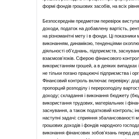
формі фондів грошових засобів, на всіх рівн
Безпосереднім предметом перевірок виступают
доходи, податок на добавлену вартість, рента
на різноманітні мету і в фонди. Ці показники
виконанням, динамікою, тенденціями охоплює 
діяльності об'єднань, підприємств, заснуван
взаємозв'язків. Сферою фінансового контролю
використанням грошей, а в деяких випадках і 
не тільки погано працюючі підприємства і орга
Фінансовий контроль включає перевірку: до
пропорций розподілу і перерозподілу вартост
доходу; складання і виконання бюджету (бюд
використання трудових, матеріальних і фінан
заснування, а також податковий контроль; і
наступні задачі: сприяння збалансованості 
грошових доходів і фондів народного господа
виконання фінансових зобов'язань перед д