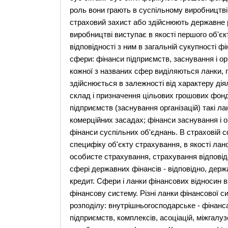
роль вони грають в суспільному виробництві:
страховий захист або здійснюють державне 
виробництві виступає в якості першого об'єк
відповідності з ним в загальній сукупності ф
сфери: фінанси підприємств, заснування і ор
кожної з названих сфер виділяються ланки,
здійснюється в залежності від характеру дія
склад і призначення цільових грошових фонді
підприємств (заснування організацій) такі л
комерційних засадах; фінанси заснування і о
фінанси суспільних об'єднань. В страховій с
специфіку об'єкту страхування, в якості лан
особисте страхування, страхування відповід
сфері державних фінансів - відповідно, де
кредит. Сфери і ланки фінансових відносин 
фінансову систему. Різні ланки фінансової с
розподілу: внутрішньогосподарське - фінанс
підприємств, комплексів, асоціацій, міжгал