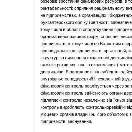
резервів зростання фінансових ресурсів, в т
рентабельності; сприяння раціональному вит
на підприємствах, в організаціях і бюджетн
бухгалтерського обліку і звітності; забезпе
тому числі в області оподаткування підприєм
організаційноправових форм; сприяння висок
підприємств, в тому числі по Валютним операц
відповідальністю підприємств, організацій, 
структур за виконання фінансової дисциплін
адміністративних, так і в економічних ( мат
дисципліни. В залежності від суб'єктів, зді
внутрішньогосподарський і незалежний (ауд
фінансовий контроль реалізується через за
фінансовий контроль здійснюють органи держа
підлягаючі контролю незалежно від їхньої ві
контроль виробляють контрольноревізійні відд
місцевих органів влади і ін. Його об'єктом є
підприємств, заснування.