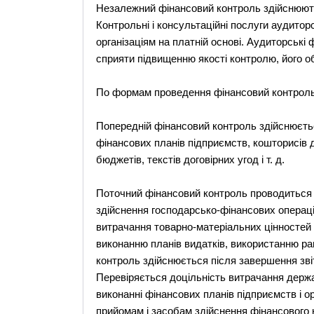
Незалежний фінансовий контроль здійснюють 
Контрольні і консультаційні послуги аудитор
організаціям на платній основі. Аудиторські
сприяти підвищенню якості контролю, його об
По формам проведення фінансовий контроль д
Попередній фінансовий контроль здійснюєтьс
фінансових планів підприємств, кошторисів до
бюджетів, текстів договірних угод і т. д.
Поточний фінансовий контроль проводиться в
здійснення господарсько-фінансових операці
витрачання товарно-матеріальних цінностей і
виконанню планів видатків, використанню ра
контроль здійснюється після завершення звіт
Перевіряється доцільність витрачання держа
виконанні фінансових планів підприємств і о
прийомам і засобам здійснення фінансового к