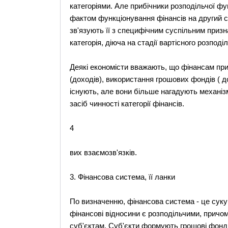
категоріями. Але прибічники розподільчої ф
фактом функціонування фінансів на другий ст
зв'язують її з специфічним суспільним приз
категорія, діюча на стадії вартісного розподіл
Деякі економісти вважають, що фінансам пр
(доходів), використання грошових фондів ( д
існують, але вони більше нагадують механізм 
засіб чинності категорії фінансів.
4
вих взаємозв'язків.
3. Фінансова система, її ланки
По визначенню, фінансова система - це сукуп
фінансові відносини є розподільчими, причом
суб'єктам. Суб'єкти формують грошові фонди 