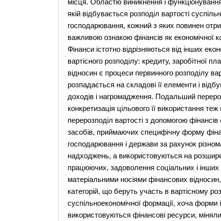
місця. Областю виникнення і функціонування
якій відбувається розподіл вартості суспіль
господарювання, кожний з яких повинен отри
важливою ознакою фінансів як економічної ка
Фінанси істотно відрізняються від інших екон
вартісного розподілу: кредиту, заробітної п
відносин є процеси первинного розподілу вар
розпадається на складові її елементи і від
доходів і нагромадження. Подальший перероз
конкретизація цільового її використання теж 
перерозподіл вартості з допомогою фінансі
засобів, приймаючих специфічну форму фіна
господарювання і держави за рахунок різнома
надходжень, а використовуються на розшир
працюючих, задоволення соціальних і інших 
матеріальними носіями фінансових відносин,
категорій, що беруть участь в вартісному ро
суспільноекономічної формації, хоча форми 
використовуються фінансові ресурси, мінялис