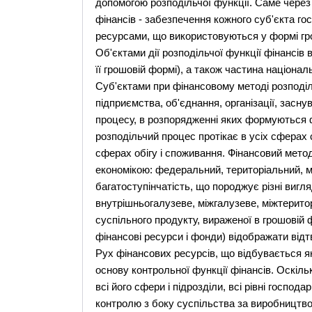
допомогою розподільчої функції. Саме через
фінансів - забезпечення кожного суб'єкта 
ресурсами, що використовуються у формі гр
Об'єктами дії розподільчої функції фінансів
її грошовій формі), а також частина націона
Суб'єктами при фінансовому методі розподіл
підприємства, об'єднання, організації, засн
процесу, в розпорядженні яких формуються 
розподільчий процес протікає в усіх сферах 
сферах обігу і споживання. Фінансовий метод
економікою: федеральний, територіальний, 
багатоступінчатість, що породжує різні вигл
внутрішньогалузеве, міжгалузеве, міжтеритор
суспільного продукту, вираженої в грошовій 
фінансові ресурси і фонди) відображати відт
Рух фінансових ресурсів, що відбувається як
основу контрольної функції фінансів. Оскіль
всі його сфери і підрозділи, всі рівні госп
контролю з боку суспільства за виробництво