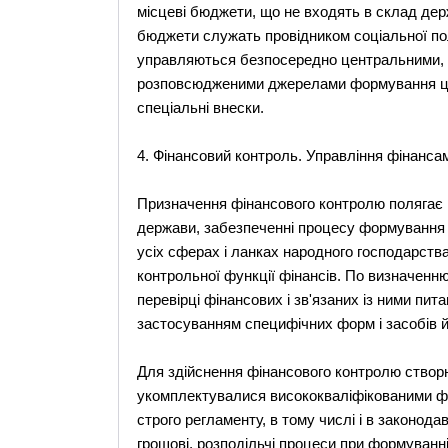
місцеві бюджети, що не входять в склад дер
бюджети служать провідником соціальної п
управляються безпосередно центральними, 
розповсюдженими джерелами формування цих
спеціальні внески.
4. Фінансовий контроль. Управління фінанса
Призначення фінансового контролю полягає в 
держави, забезпеченні процесу формування 
усіх сферах і ланках народного господарств
контрольної функції фінансів. По визначенню,
перевірці фінансових і зв'язаних із ними пит
застосуванням специфічних форм і засобів йо
Для здійснення фінансового контролю створ
укомплектувалися висококваліфікованими фахі
строго регламенту, в тому числі і в законод
грошові, розподільчі процеси при формуванні 