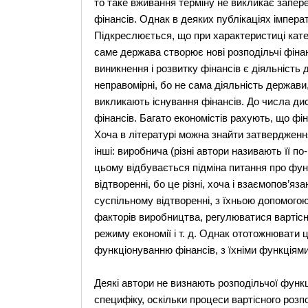
то таке вживання терміну не викликає запере
фінансів. Однак в деяких публікаціях імпера
Підкреслюється, що при характеристиці катего
саме держава створює нові розподільчі фін
виникнення і розвитку фінансів є діяльність 
неправомірні, бо не сама діяльність держави,
викликають існування фінансів. До числа ди
фінансів. Багато економістів рахують, що фін
Хоча в літературі можна знайти затвердження
інші: виробнича (різні автори називають її по
цьому відбувається підміна питання про фун
відтворенні, бо це різні, хоча і взаємопов’яз
суспільному відтворенні, з їхньою допомог
факторів виробництва, регулюватися вартісн
режиму економії і т. д. Однак ототожнювати 
функціонуванню фінансів, з їхніми функціям
Деякі автори не визнають розподільчої функ
специфіку, оскільки процеси вартісного роз