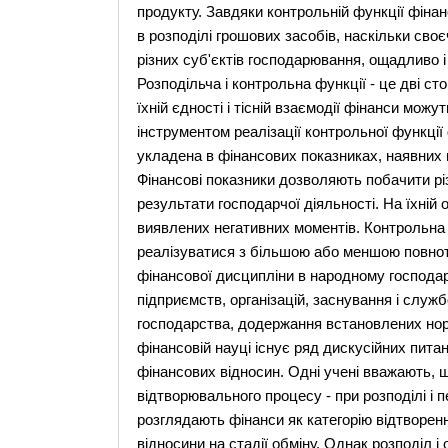
продукту. Завдяки контрольній функції фінан
в розподілі грошових засобів, наскільки св
різних суб'єктів господарювання, ощадливо і
Розподільча і контрольна функції - це дві сто
їхній єдності і тісній взаємодії фінанси можут
інструментом реалізації контрольної функції
укладена в фінансових показниках, наявних в 
Фінансові показники дозволяють побачити різ
результати господарчої діяльності. На їхній
виявлених негативних моментів. Контрольна
реалізуватися з більшою або меншою повнот
фінансової дисципліни в народному господарс
підприємств, організацій, заснування і слу
господарства, додержання встановлених норм
фінансовій науці існує ряд дискусійних питан
фінансових відносин. Одні учені вважають, щ
відтворювального процесу - при розподілі і п
розглядають фінанси як категорію відтворен
відносини на стадії обміну. Однак розподіл і о