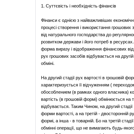
1. Суттєвість і необхідність фінансів
Фінанси є однією з найважливіших економічни
процесі створення і використання грошових 
від натурального господарства до регулярног
розвитком держави і його потреб в ресурсах.
форма виразу і відображення фінансових ві
рух грошових засобів відбувається на другій і
обміні.
На другий стадії рух вартості в грошовій фор
характеризується її відчуженням ( переходом
обособлением (в рамках одного власника) кож
вартість (в грошовій формі) обмінюється на 
відбувається. Таким Чином, на другий стадії
форми вартості, а на третій - двосторонній р
формі, а інша - в товарній. Бо на третій ста
обмінні операції, що не вимагають будь-яког