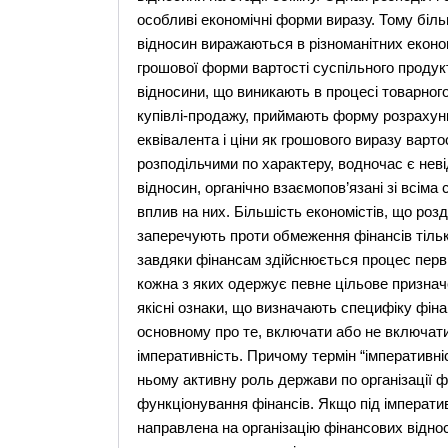
особливі економічні форми виразу. Тому біль
відносин виражаються в різноманітних економ
грошової форми вартості суспільного продукт
відносини, що виникають в процесі товарног
купівлі-продажу, приймають форму розрахун
еквівалента і ціни як грошового виразу варт
розподільчими по характеру, водночас є нев
відносин, органічно взаємопов’язані зі всім
вплив на них. Більшість економістів, що роз
заперечують проти обмеження фінансів тільк
завдяки фінансам здійснюється процес перви
кожна з яких одержує певне цільове признач
якісні ознаки, що визначають специфіку фінан
основному про те, включати або не включати
імперативність. Причому термін “імперативні
ньому активну роль держави по організації ф
функціонування фінансів. Якщо під імперати
направлена на організацію фінансових відно