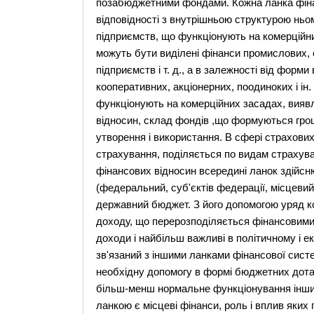
позабюджетними фондами. Кожна ланка фінан
відповідності з внутрішньою структурою ньом
підприємств, що функціонують на комерційни
можуть бути виділені фінанси промислових, 
підприємств і т. д., а в залежності від форм
кооперативних, акціонерних, поодиноких і ін.
функціонують на комерційних засадах, виявл
відносин, склад фондів ,що формуються грош
утворення і використання. В сфері страхови
страхування, поділяється по видам страхува
фінансових відносин всередині ланок здійсню
(федеральний, суб'єктів федерації, місцевий
державний бюджет. З його допомогою уряд ко
доходу, що перерозподіляється фінансовими
доходи і найбільш важливі в політичному і е
зв'язаний з іншими ланками фінансової сист
необхідну допомогу в формі бюджетних дотац
більш-менш нормальне функціонування інши
ланкою є місцеві фінанси, роль і вплив яких