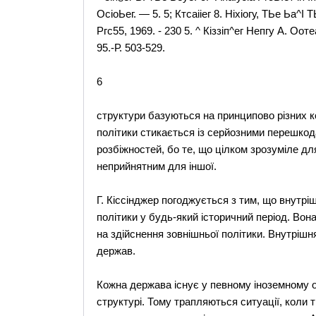
ОсіоЬег. — 5. 5; Ктсаііег 8. Ніхіогу, ТЬе Ьа^І Т
Ргс55, 1969. - 230 5. ^ Кіззіп^ег Непгу А. Ооте
95.-Р. 503-529.
6
структури базуються на принципово різних к
політики стикається із серйозними перешкода
розбіжностей, бо те, що цілком зрозуміле д
неприйнятним для іншої.
Г. Кіссінджер погоджується з тим, що внутрі
політики у будь-який історичний період. Во
на здійснення зовнішньої політики. Внутрішн
держав.
Кожна держава існує у певному іноземному от
структурі. Тому трапляються ситуації, коли 