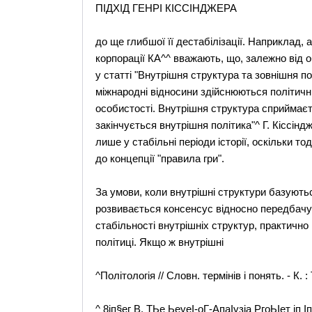
ПІДХІД ГЕНРІ КІССІНДЖЕРА
до ще глибшої її дестабілізації. Наприклад,
корпорації КА^^ вважають, що, залежно від 
у статті "Внутрішня структура та зовнішня по
міжнародні відносини здійснюються політич
особистості. Внутрішня структура сприймаєть
закінчується внутрішня політика"^ Г. Кіссін
лише у стабільні періоди історії, оскільки т
до концепції "правила гри".
За умови, коли внутрішні структури базують
розвивається консенсус відносно передбачув
стабільності внутрішніх структур, практично 
політиці. Якщо ж внутрішні
^Політологія // Словн. термінів і понять. - К. 
^ 8іп§ег В. ТЬе ЬеуеІ-оГ-АпаІузіа РгоЬІет іп Іпіе