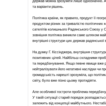
держав можна зрозуміти лише однозначно. Ал
та варіанти рішень.
Політика країни, як правило, продукт її географ
продуктом різних за тривалістю політичних ко
сателітів колишнього Радянського Союзу у Сх
зовнішня політика виникли саме шляхом май
внутрішні структури цих держав радянської в
На думку Г. Кіссінджера, внутрішня структу
позитивних цілей. Найбільш складними пробл
та передбачування. Якщо певне явище вже р
нейтралізувати його негативні наслідки чи пр
громадськість нарешті зрозуміла, що політик
світу, було вже пізно цьому протидіяти.
Але особливої гостроти проблема передбачув
У такій ситуації старий порядок розпадаєтьс
залежить від концепції майбутнього. Неста