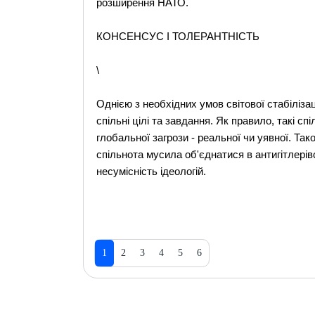
розширення НАТО.
КОНСЕНСУС І ТОЛЕРАНТНІСТЬ
\
Однією з необхідних умов світової стабіліз
спільні цілі та завдання. Як правило, такі с
глобальної загрози - реальної чи уявної. Так
спільнота мусила об'єднатися в антигітлерів
несумісність ідеологій.
1
2
3
4
5
6