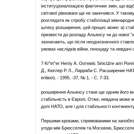
інституціоналізацією фактичних змін, що від
світової рівноваги ще не закінчився. У тако
розглядати як спробу стабілізації міжнародн
шляху розширення, цей процес може: а) стаб
призвести до розпаду Альянсу чи до нової "х
зазначають, що після неоднозначного ставлен
умовах наслідків війни, геноциду та невдачі
7 Кі^іп^ег Неп/у А. Оотевііс 5іпісШге апгі Рогеі
Д., Кюглер Р. Л., Ларраби С. Расширение НА
егііііоп). - 1995. -37, № 1. - С. 7-33.
розширення Альянсу стане ще одним його ви
стабільність в Європі. Отже, невдача може м
долі НАТО, але і для стабільності континенту
Першими кроками, спрямованими на запобіга
угоди між Брюсселем та Москвою, Брюсселем