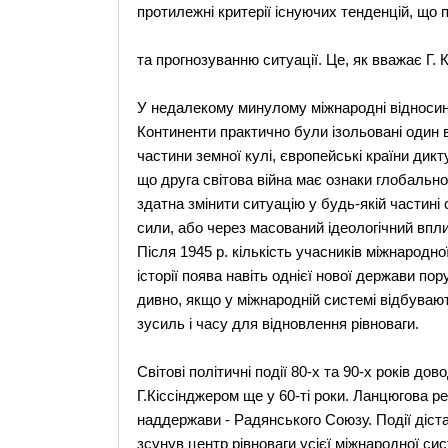
протилежні критерії існуючих тенденцій, що
та прогнозуванню ситуації. Це, як вважає Г. 
У недалекому минулому міжнародні відноси
Континенти практично були ізольовані один 
частини земної кулі, європейські країни дикту
що друга світова війна має ознаки глобально
здатна змінити ситуацію у будь-якій частин
сили, або через масований ідеологічний впли
Після 1945 р. кількість учасників міжнародн
історії поява навіть однієї нової держави п
дивно, якщо у міжнародній системі відбувают
зусиль і часу для відновлення рівноваги.
Світові політичні події 80-х та 90-х років д
Г.Кіссінджером ще у 60-ті роки. Ланцюгова реа
наддержави - Радянського Союзу. Події діст
зсунув центр рівноваги усієї міжнародної с