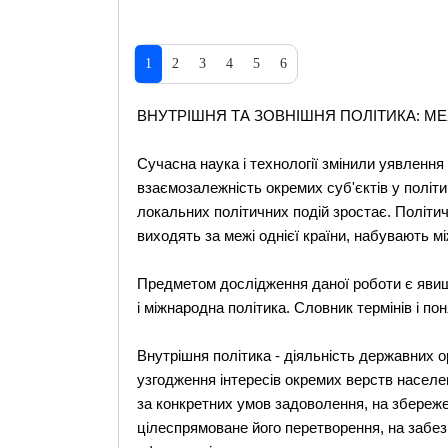
1
2
3
4
5
6
ВНУТРІШНЯ ТА ЗОВНІШНЯ ПОЛІТИКА: МЕ
Сучасна наука і технології змінили уявлення
взаємозалежність окремих суб'єктів у політи
локальних політичних подій зростає. Політичн
виходять за межі однієї країни, набувають м
Предметом дослідження даної роботи є явищ
і міжнародна політика. Словник термінів і поня
Внутрішня політика - діяльність державних о
узгодження інтересів окремих верств населе
за конкретних умов задоволення, на збереже
цілеспрямоване його перетворення, на забезп