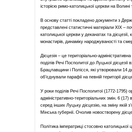
історією римо-католицької церкви на Волині 
В основу статті покладено документи з Держ
представлені статистичні матеріали ХІХ – по
католицької церкви у деканатах та дієцезії, к
монастирів, динаміку народжуваності та смер
Дієцезія – це територіально-адміністративна
поділів Речі Посполитої до Луцької дієцезії
Брацлавщини і Полісся, які утворювали 14 д
об’єднували парафії на певній території дієцез
У роки поділів Речі Посполитої (1772-1795) 
адміністративно-територіальних змін. 6 (17) 
серед інших Луцьку дієцезію, на зміну якій з
Мінська губернії. Очолив новостворену дієц
Політика імператриці стосовно католицької 