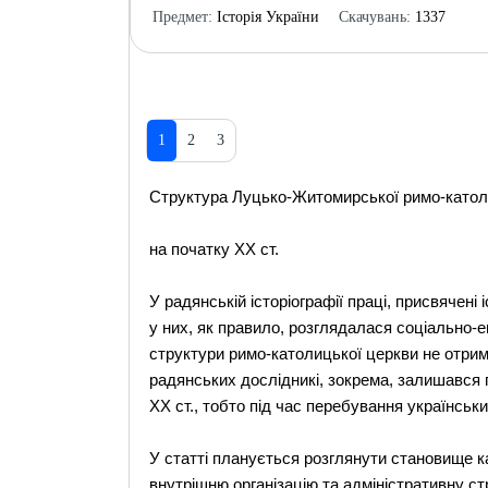
Предмет:
Історія України
Скачувань:
1337
1
2
3
Структура Луцько-Житомирської римо-католиць
на початку ХХ ст.
У радянській історіографії праці, присвячені 
у них, як правило, розглядалася соціально-ек
структури римо-католицької церкви не отрим
радянських дослідникі, зокрема, залишався п
ХХ ст., тобто під час перебування українських
У статті планується розглянути становище ка
внутрішню організацію та адміністративну с