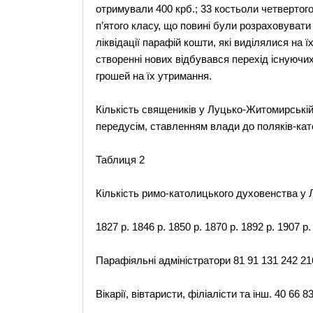
отримували 400 крб.; 33 костьоли четвертого 
п’ятого класу, що повині були розраховувати с
ліквідації парафій кошти, які виділялися на 
створенні нових відбувався перехід існуючих
грошей на їх утримання.
Кількість священиків у Луцько-Житомирській 
передусім, ставленням влади до поляків-катол
Таблиця 2
Кількість римо-католицького духовенства у Л
1827 р. 1846 р. 1850 р. 1870 р. 1892 р. 1907 р.
Парафіяльні адміністратори 81 91 131 242 21
Вікарії, вівтаристи, філіалісти та інш. 40 66 8