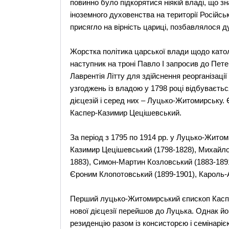
повинно було підкорятися ніякій владі, що з
іноземного духовенства на території Російськ
присягло на вірність цариці, позбавлялося д
Жорстка політика царської влади щодо католи
наступник на троні Павло І запросив до Пет
Лаврентія Літту для здійснення реорганізації
узгоджень із владою у 1798 році відбуваєтьс
дієцезій і серед них – Луцько-Житомирську.
Каспер-Казимир Цецішевський.
За період з 1795 по 1914 рр. у Луцько-Житоми
Казимир Цецішевський (1798-1828), Михайло 
1883), Симон-Мартин Козловський (1883-1891
Єроним Клопотовський (1899-1901), Кароль-А
Перший луцько-Житомирський єпископ Каспе
нової дієцезії перейшов до Луцька. Однак й
резиденцію разом із консисторєю і семінарі