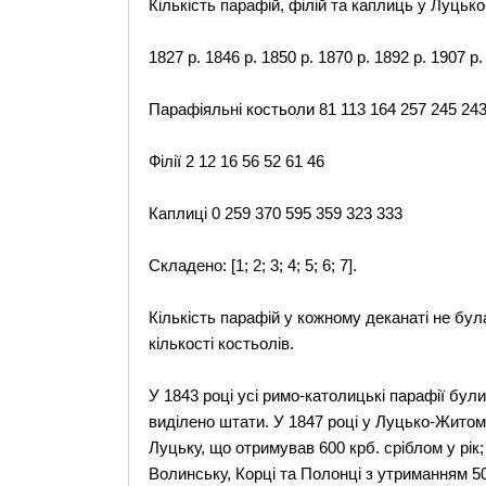
Кількість парафій, філій та каплиць у Луцько
1827 р. 1846 р. 1850 р. 1870 р. 1892 р. 1907 р.
Парафіяльні костьоли 81 113 164 257 245 243
Філії 2 12 16 56 52 61 46
Каплиці 0 259 370 595 359 323 333
Складено: [1; 2; 3; 4; 5; 6; 7].
Кількість парафій у кожному деканаті не бул
кількості костьолів.
У 1843 році усі римо-католицькі парафії були
виділено штати. У 1847 році у Луцько-Житоми
Луцьку, що отримував 600 крб. сріблом у рік;
Волинську, Корці та Полонці з утриманням 500