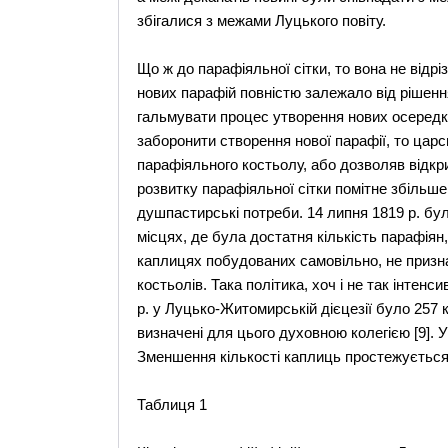
збігалися з межами Луцького повіту.
Що ж до парафіяльної сітки, то вона не від
нових парафій повністю залежало від рішенн
гальмувати процес утворення нових осередкі
заборонити створення нової парафії, то цар
парафіяльного костьолу, або дозволяв відкр
розвитку парафіяльної сітки помітне збільшен
душпастирські потреби. 14 липня 1819 р. бу
місцях, де була достатня кількість парафіян,
каплицях побудованих самовільно, не призн
костьолів. Така політика, хоч і не так інтенс
р. у Луцько-Житомирській дієцезії було 257 
визначені для цього духовною колегією [9]. У 
Зменшення кількості каплиць простежується в
Таблиця 1