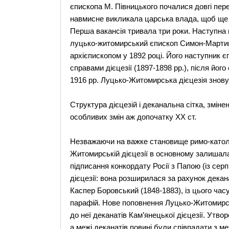
єпископа М. Півницького почалися довгі пере
навмисне викликала царська влада, щоб ще 
Перша вакансія тривала три роки. Наступна в
луцько-житомирський єпископ Симон-Мартин
архієпископом у 1892 році. Його наступник 
справами дієцезії (1897-1898 рр.), після його
1916 рр. Луцько-Житомирська дієцезія знову
Структура дієцезій і деканальна сітка, зміне
особливих змін аж допочатку ХХ ст.
Незважаючи на важке становище римо-католиц
Житомирській дієцезії в основному залишала
підписання конкордату Росії з Папою (із серп
дієцезії: вона розширилася за рахунок декана
Каспер Боровський (1848-1883), із цього часу
парафій. Нове поповнення Луцько-Житомирськ
до неї деканатів Кам’янецької дієцезії. Утво
а межі деканатів повині були співпадати з м