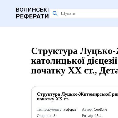
Структура Луцько-
католицької дієцезії
початку ХХ ст., Де
Структура Луцько-Житомирської римо-
початку ХХ ст.
Тип документу:
Реферат
Автор:
CoolOne
Сторінок:
3
Розмір:
15.4