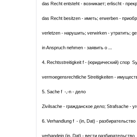
das Recht entsteht - возникает; erlischt - пре
das Recht besitzen - иметь; erwerben - приоб
verletzen - нарушить; verwirken - утратить; 
in Anspruch nehmen - заявить о ...
4. Rechtsstreitigkeit f - (юридический) спор Sy
vermoegensrechtliche Streitigkeiten - имуще
5. Sache f -,-n - дело
Zivilsache - гражданское дело; Strafsache - 
6. Verhandlung f - (in, Dat) - разбирательство 
verhandein (in, Dat) - вести разбирательство