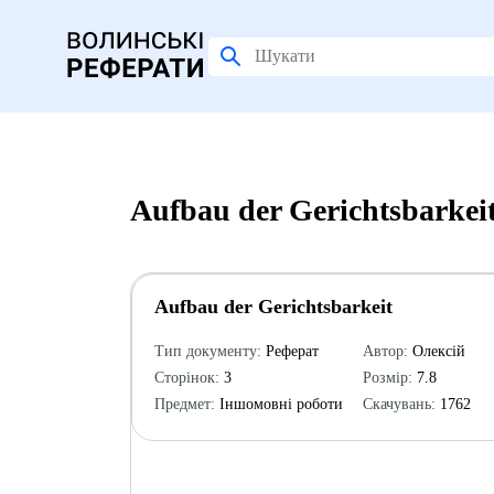
Aufbau der Gerichtsbarkei
Aufbau der Gerichtsbarkeit
Тип документу:
Реферат
Автор:
Олексій
Сторінок:
3
Розмір:
7.8
Предмет:
Іншомовні роботи
Скачувань:
1762