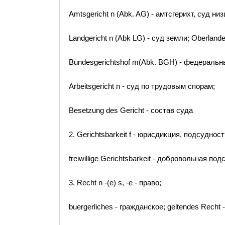
Amtsgericht n (Abk. AG) - амтсгерихт, суд ни
Landgericht n (Abk LG) - суд земли; Oberland
Bundesgerichtshof m(Abk. BGH) - федеральны
Arbeitsgericht n - суд по трудовым спорам;
Besetzung des Gericht - состав суда
2. Gerichtsbarkeit f - юрисдикция, подсудност
freiwillige Gerichtsbarkeit - добровольная по
3. Recht n -(e) s, -e - право;
buergerliches - гражданское; geltendes Rech