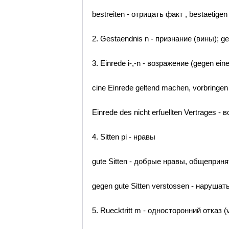
bestreiten - отрицать факт , bestaetige
2. Gestaendnis n - признание (вины); g
3. Einrede i-,-n - возражение (gegen ein
cine Einrede geltend machen, vorbringe
Einrede des nicht erfuellten Vertrages
4. Sitten pi - нравы
gute Sitten - добрые нравы, общепри
gegen gute Sitten verstossen - наруша
5. Ruecktritt m - односторонний отказ (