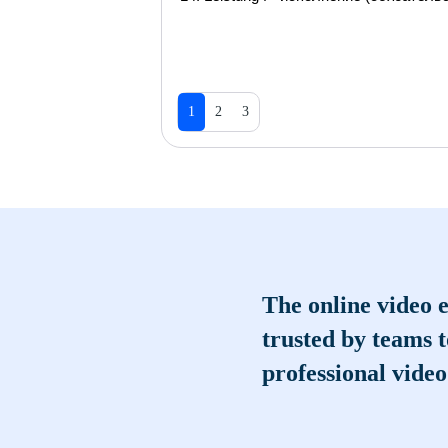
1
2
3
The online video e
trusted by teams 
professional video