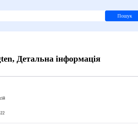
Пошук
agten, Детальна інформація
сій
22