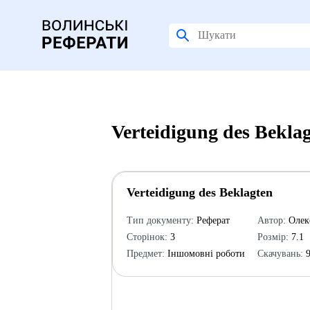
Verteidigung des Bekl
Verteidigung des Beklagten
Тип документу:
Реферат
Автор:
Олек
Сторінок:
3
Розмір:
7.1
Предмет:
Іншомовні роботи
Скачувань:
9