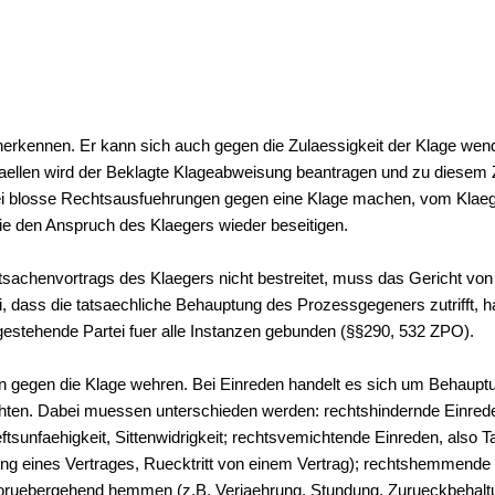
erkennen. Er kann sich auch gegen die Zulaessigkeit der Klage we
Faellen wird der Beklagte Klageabweisung beantragen und zu diesem 
i blosse Rechtsausfuehrungen gegen eine Klage machen, vom Klaege
die den Anspruch des Klaegers wieder beseitigen.
tsachenvortrags des Klaegers nicht bestreitet, muss das Gericht von 
i, dass die tatsaechliche Behauptung des Prozessgegeners zutrifft, 
gestehende Partei fuer alle Instanzen gebunden (§§290, 532 ZPO).
n gegen die Klage wehren. Bei Einreden handelt es sich um Behauptun
hten. Dabei muessen unterschieden werden: rechtshindernde Einreden
sunfaehigkeit, Sittenwidrigkeit; rechtsvemichtende Einreden, also T
lung eines Vertrages, Ruecktritt von einem Vertrag); rechtshemmende
oruebergehend hemmen (z.B, Verjaehrung, Stundung, Zurueckbehaltu