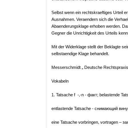
Selbst wenn ein rechtskraeftiges Urteil e
Ausnahmen. Veraendern sich die Verhaelt
Abaenderungsklage erhoben werden. Das 
Gegner die Unrichtigkeit des Urteils kennt
Mit der Widerklage stellt der Beklagte se
selbstaendige Klage behandelt.
Messerschmidt „ Deutsche Rechtspraxi
Vokabeln
1. Tatsache f -,-n - факт; belastende T
entlastende Tatsache - снимающий вин
eine Tatsache vorbringen, vortragen – з