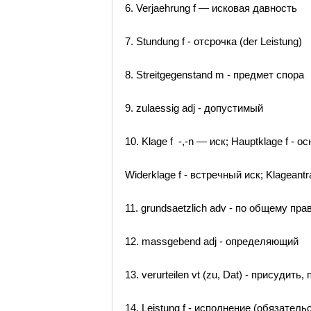
6. Verjaehrung f — исковая давность
7. Stundung f - отсрочка (der Leistung)
8. Streitgegenstand m - предмет спора
9. zulaessig adj - допустимый
10. Klage f -,-n — иск; Hauptklage f - о
Widerklage f - встречный иск; Klageant
11. grundsaetzlich adv - по общему пра
12. massgebend adj - определяющий
13. verurteilen vt (zu, Dat) - присудить
14. Leistung f - исполнение (обязател