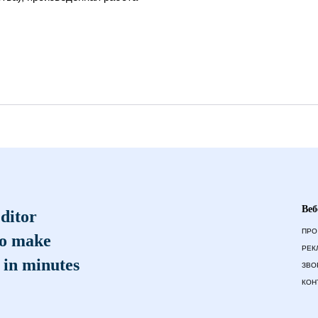
Веб
ditor
ПРО
to make
РЕК
 in minutes
ЗВО
КОН