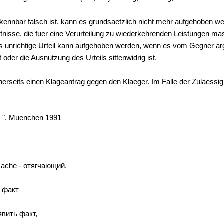
rkennbar falsch ist, kann es grundsaetzlich nicht mehr aufgehoben we
nisse, die fuer eine Verurteilung zu wiederkehrenden Leistungen m
unrichtige Urteil kann aufgehoben werden, wenn es vom Gegner argl
 oder die Ausnutzung des Urteils sittenwidrig ist.
inerseits einen Klageantrag gegen den Klaeger. Im Falle der Zulaessig
s ", Muenchen 1991
atsache - отягчающий,
у факт
аявить факт,