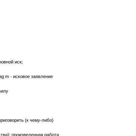
сновной иск;
rag m - исковое заявление
вилу
, приговорить (к чему-либо)
ьства); произведенная работа