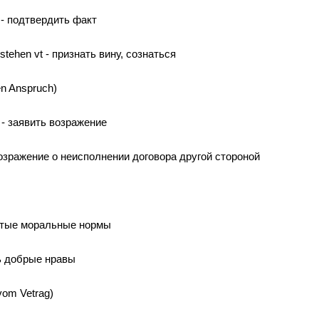
n - подтвердить факт
estehen vt - признать вину, сознаться
en Anspruch)
n - заявить возражение
 - возражение о неисполнении договора другой стороной
нятые моральные нормы
ть добрые нравы
vom Vetrag)