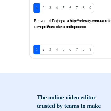
1
2
3
4
5
6
7
8
9
Волинські Реферати http://referaty.com.ua refer
комерційних цілях заборонено
1
2
3
4
5
6
7
8
9
The online video editor
trusted by teams to make