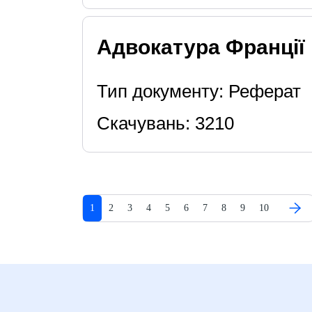
Адвокатура Франції
Тип документу: Реферат
Скачувань: 3210
1
2
3
4
5
6
7
8
9
10